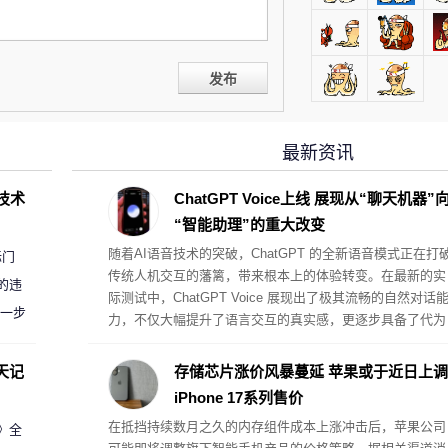
发布
最新资讯
D技术
ChatGPT Voice上线 展现从“聊天机器”
“智能助理”的重大改变
随着AI语音技术的突破，ChatGPT 的全新语音模式正在打
标门
传统人机交互的藩篱，带来根本上的体验转变。在最新的实
的违
际测试中，ChatGPT Voice 展现出了极其流畅的自然对话
进一步
力，不仅大幅提升了语言交互的真实感，更逐步具备了代为
执行复杂桌面任务的真助理属性。
天记
存储芯片涨价风暴蔓延 苹果或于近日上调
iPhone 17系列售价
在抵挡持续数月之久的内存组件成本上涨冲击后，苹果公司
案》全