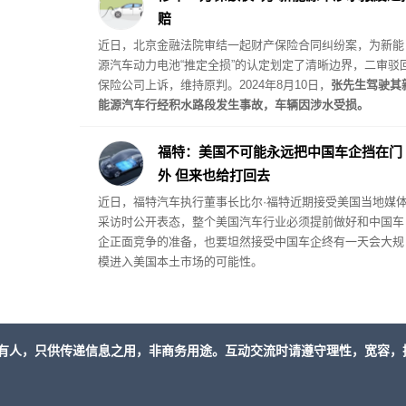
赔
近日，北京金融法院审结一起财产保险合同纠纷案，为新能
源汽车动力电池“推定全损”的认定划定了清晰边界，二审驳
保险公司上诉，维持原判。2024年8月10日，
张先生驾驶其
能源汽车行经积水路段发生事故，车辆因涉水受损。
福特：美国不可能永远把中国车企挡在门
外 但来也给打回去
近日，福特汽车执行董事长比尔·福特近期接受美国当地媒
采访时公开表态，整个美国汽车行业必须提前做好和中国车
企正面竞争的准备，也要坦然接受中国车企终有一天会大规
模进入美国本土市场的可能性。
有人，只供传递信息之用，非商务用途。互动交流时请遵守理性，宽容，