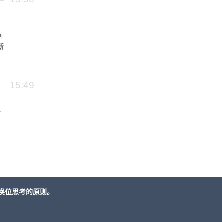
回
新
15:49
体
换位思考的原则。