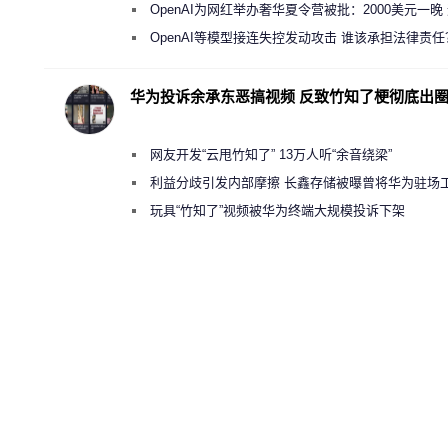
新执法权限审查
OpenAI为网红举办奢华夏令营被批：2000美元一晚
“反乌托邦”
OpenAI等模型接连失控发动攻击 谁该承担法律责任
华为投诉余承东恶搞视频 反致竹知了梗彻底出
网友开发“云甩竹知了” 13万人听“余音绕梁”
利益分歧引发内部摩擦 长鑫存储被曝曾将华为驻场
师驱逐出研发基地
玩具“竹知了”视频被华为终端大规模投诉下架