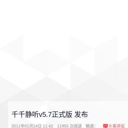
首页
影视
音乐
游戏
千千静听v5.7正式版 发布
2011年01月14日 11:42
11955
次阅读
稿源：
0
条评论