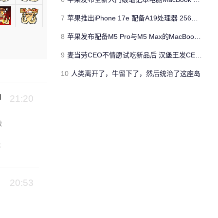
7
苹果推出iPhone 17e 配备A19处理器 256GB容量起步 刘海屏依旧
8
苹果发布配备M5 Pro与M5 Max的MacBook Pro 本地AI能力再升级 ​
9
麦当劳CEO不情愿试吃新品后 汉堡王发CEO狠咬皇堡视频借势营销
10
人类离开了，牛留下了，然后统治了这座岛
向
21:20
破
能
20:53