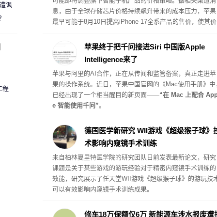
可能即将调整旗下智能手机产品的价格策略。据相关渠道消
 遭讽
息，由于全球存储芯片价格持续飙升带来的成本压力，苹果
？
最早可能于8月10日提高iPhone 17全系产品的售价，使其价
格体系与此前受内存危机影响而提价的其他硬件产品保持一
致。
圈
苹果终于把千问接进Siri 中国版Apple
Intelligence来了
苹果与阿里的AI合作，正在从传闻和监管备案，真正走进苹
果的操作系统。近日，苹果中国官网的《Mac使用手册》中
工程
已经出现了一个相当醒目的新页面——
“在 Mac 上配合 App
e 智能使用千问”
。
德国医学新研究 WII游戏《超级猴子球》
术影响内窥镜手术训练
来自柏林夏里特医学院的研究团队日前发表最新论文，研究
课题是关于某些游戏的游玩经验对于精密内窥镜手术训练的
效能，研究展示了任天堂WII游戏《超级猴子球》的游玩技
可以有效影响内窥镜手术训练成果。
修车18万保额仅6万 新能源车涉水报废遭