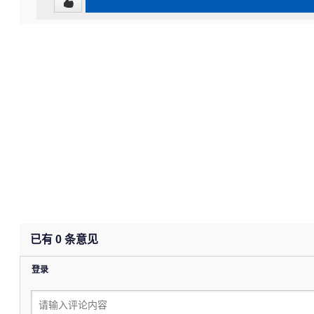
已有
0
条意见
登录