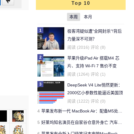
0
Top 10
(0%)
本周
本月
1
极客湾疑似遭"全网封杀"!背后
力量深不可测？
阅读 (2016) 评论 (8)
2
苹果升级iPad Air 搭载M4 芯
片、支持 Wi‑Fi 7 售价不变
阅读 (1264) 评论 (1)
3
DeepSeek V4 Lite悄然更新：
2000亿小参数性能逼近美国顶
流
阅读 (1222) 评论 (0)
4
苹果发布新一代 MacBook Air：配备M5处理器 性能、存储与 AI 全面升级 ​
5
好莱坞知名演员在自家谷仓意外身亡 汽车搭电时突然自燃
6
苹果发布全新入门级笔记本电脑MacBook Neo 起售价599美元