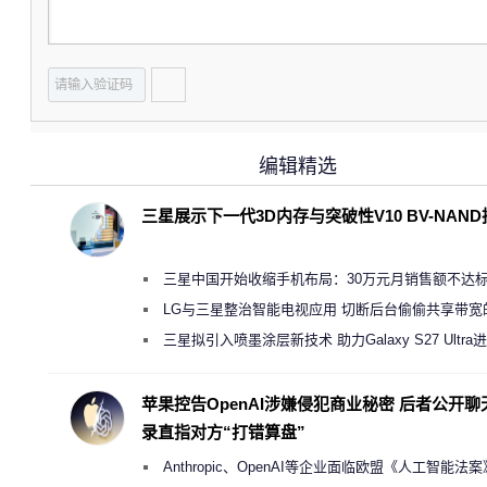
编辑精选
三星展示下一代3D内存与突破性V10 BV-NAN
三星中国开始收缩手机布局：30万元月销售额不达
店 将被逐步清退
LG与三星整治智能电视应用 切断后台偷偷共享带宽
规行为
三星拟引入喷墨涂层新技术 助力Galaxy S27 Ultra
缩减镜头模组厚度
苹果控告OpenAI涉嫌侵犯商业秘密 后者公开聊
录直指对方“打错算盘”
Anthropic、OpenAI等企业面临欧盟《人工智能法