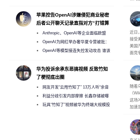
Galaxy S27 Ultra进一步缩减镜头模组厚
先生
事故
度
苹果控告OpenAI涉嫌侵犯商业秘密
后者公开聊天记录直指对方“打错算
盘”
给打
近日
Anthropic、OpenAI等企业面临欧盟
接受
《人工智能法案》全新执法权限审查
OpenAI为网红举办奢华夏令营被批：
美国
2000美元一晚 遭讽“反乌托邦”
OpenAI等模型接连失控发动攻击 谁该
面竞
承担法律责任？
有一
性。
华为投诉余承东恶搞视频 反致竹知
了梗彻底出圈
经济
随着
网友开发“云甩竹知了” 13万人听“余音
（Wi
绕梁”
利益分歧引发内部摩擦 长鑫存储被曝
这场
曾将华为驻场工程师驱逐出研发基地
玩具“竹知了”视频被华为终端大规模投
加速
诉下架
击已
物流
毁，
评估
依旧