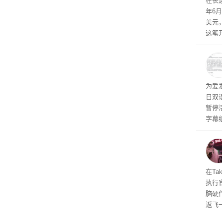
在长达
米，
年6
上。
美元
这笔
率还
称终
器、
事线的
为爱
行官
日双
容体
暂停
字幕
流媒
在Ta
执行
脑硬
返飞
官方