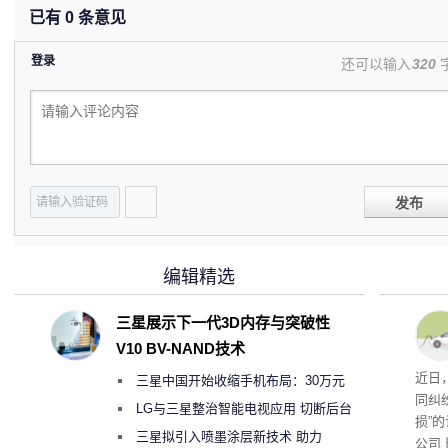
已有
0
条意见
登录
还可以输入
320
发布
编辑精选
三星展示下一代3D内存与突破性
V10 BV-NAND技术
近日
三星中国开始收缩手机布局：30万元
同纠
月销售额不达标门店 将被逐步清退
LG与三星整治智能电视应用 切断后台
损”
偷偷共享带宽的违规行为
三星拟引入喷墨涂层新技术 助力
公司