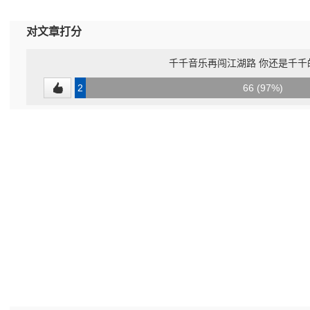
对文章打分
千千音乐再闯江湖路 你还是千千
2
66 (97%)
(3%)