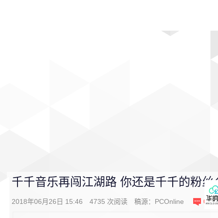
首页
影视
音乐
游戏
动漫
排行
千千音乐再闯江湖路 你还是千千的粉丝
2018年06月26日 15:46
4735
次阅读
稿源：
PCOnline
0
条