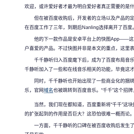
欢迎，或许爱好者才最为明白爱好者真正需要的是
但在被百度收购后，开发者的立场以及产品的定位
在百度工作了三年，到期后Nanling选择离开了百度
他的下一款作品是安卓平台上的快图App——
户喜爱的产品。不过快图并非是本文的重点，这里
千千静听归入百度麾下后，成为了百度布局音
千静听加入了一些和在线音乐相关的功能，毕竟这
同时，千千静听也开始出现了一些商业化的捆绑
乐，官网
域名
也被跳转到百度音乐。“千千”这个招
当然，我们现在都知道，百度重新将“千千”这
的扩张起到的作用是否巨大？这恐怕很难一概而论
一方面，千千静听的口碑在被百度收购后发生