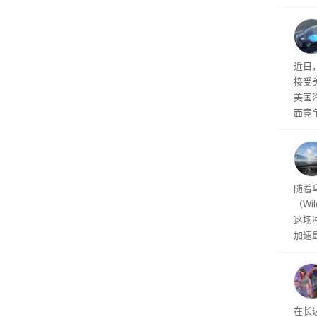
诉下架
先生
事故
给打
近日
接受
美国
面竞
有一
性。
经济
随着
（Wi
这场
加速
击已
物流
毁，
评估
依旧
在长达
米，