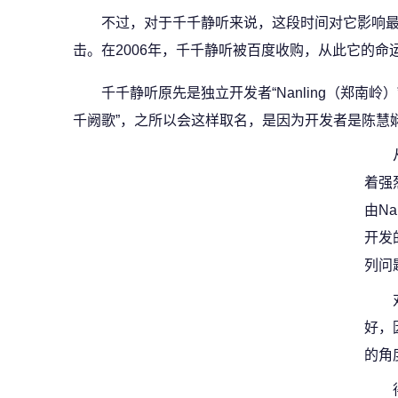
不过，对于千千静听来说，这段时间对它影响
击。在2006年，千千静听被百度收购，从此它的
千千静听原先是独立开发者“Nanling（郑南
千阙歌”，之所以会这样取名，是因为开发者是陈慧
着强
由N
开发
列问
好，
的角