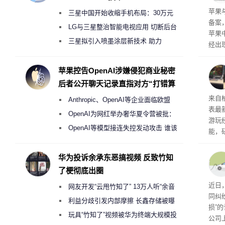
了
苹果
三星中国开始收缩手机布局：30万元
备案
月销售额不达标门店 将被逐步清退
LG与三星整治智能电视应用 切断后台
苹果
偷偷共享带宽的违规行为
三星拟引入喷墨涂层新技术 助力
经出
Galaxy S27 Ultra进一步缩减镜头模组厚
ac 
度
苹果控告OpenAI涉嫌侵犯商业秘密
后者公开聊天记录直指对方“打错算
盘”
内窥
来自
Anthropic、OpenAI等企业面临欧盟
表最
《人工智能法案》全新执法权限审查
OpenAI为网红举办奢华夏令营被批：
游玩
2000美元一晚 遭讽“反乌托邦”
OpenAI等模型接连失控发动攻击 谁该
能，
承担法律责任？
球》
训练
华为投诉余承东恶搞视频 反致竹知
了梗彻底出圈
近日
网友开发“云甩竹知了” 13万人听“余音
同纠
绕梁”
利益分歧引发内部摩擦 长鑫存储被曝
损”
曾将华为驻场工程师驱逐出研发基地
玩具“竹知了”视频被华为终端大规模投
公司