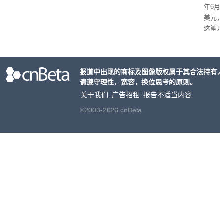
年6
上。
美元
这笔
率还
称终
器、
报道中出现的商标及图像版权属于其合法持有
事线的
请遵守理性，宽容，换位思考的原则。
行官
容体
关于我们
广告招租
报告不适当内容
©2003-2026 cnBeta