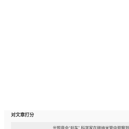
对文章打分
光照竟会“刹车” 科学家在碳纳米管中观察