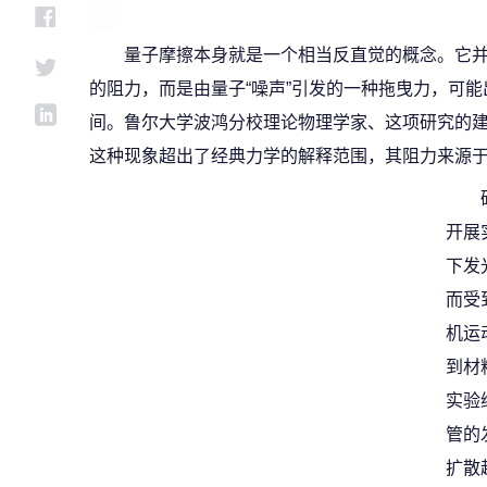
量子摩擦本身就是一个相当反直觉的概念。它
的阻力，而是由量子“噪声”引发的一种拖曳力，可
间。鲁尔大学波鸿分校理论物理学家、这项研究的建模与模拟负
这种现象超出了经典力学的解释范围，其阻力来源
开展
下发
而受
机运
到材
实验
管的
扩散