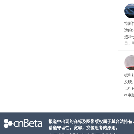
Ter
特斯拉
造的先
选址
县，
公司
在社
疑问
建筑”
患
据科技
超 1
反映，
运行F
ot
损坏
报道中出现的商标及图像版权属于其合法持有
请遵守理性，宽容，换位思考的原则。