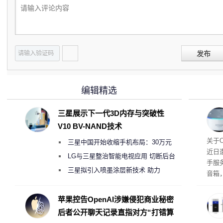
发布
编辑精选
三星展示下一代3D内存与突破性
V10 BV-NAND技术
美元
关于
三星中国开始收缩手机布局：30万元
近日
月销售额不达标门店 将被逐步清退
LG与三星整治智能电视应用 切断后台
手服
偷偷共享带宽的违规行为
三星拟引入喷墨涂层新技术 助力
音箱
Galaxy S27 Ultra进一步缩减镜头模组厚
cho
型，
度
苹果控告OpenAI涉嫌侵犯商业秘密
间。
后者公开聊天记录直指对方“打错算