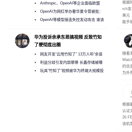
盘”
根据知
Anthropic、OpenAI等企业面临欧盟
rc
《人工智能法案》全新执法权限审查
OpenAI为网红举办奢华夏令营被批：
美元
2000美元一晚 遭讽“反乌托邦”
OpenAI等模型接连失控发动攻击 谁该
能手
承担法律责任？
独占
实现
华为投诉余承东恶搞视频 反致竹知
峰值
了梗彻底出圈
对主
存储
随着发
网友开发“云甩竹知了” 13万人听“余音
Wat
绕梁”
利益分歧引发内部摩擦 长鑫存储被曝
的信
曾将华为驻场工程师驱逐出研发基地
玩具“竹知了”视频被华为终端大规模投
为外
诉下架
测亮
Wat
尺寸，
光银（P
式发
根据
Pyr
认证文
四款
26
金选
该机
多样
延续