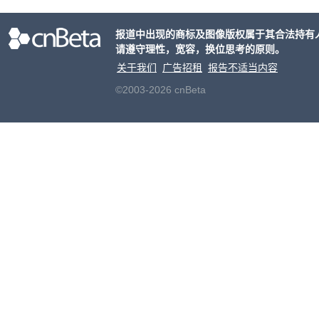
合适
户对
报道中出现的商标及图像版权属于其合法持有
算法
请遵守理性，宽容，换位思考的原则。
老牌
关于我们
广告招租
报告不适当内容
©2003-2026 cnBeta