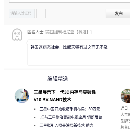
发布
匿名人士
[美国加利福尼亚【科进】]
韩国这病态社会，比起天朝有过之而无不及
编辑精选
三星展示下一代3D内存与突破性
V10 BV-NAND技术
肉串
近日
三星中国开始收缩手机布局：30万元
友：
人贾
月销售额不达标门店 将被逐步清退
LG与三星整治智能电视应用 切断后台
品牌
偷偷共享带宽的违规行为
三星拟引入喷墨涂层新技术 助力
牌首