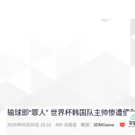
首页
影视
音乐
游戏
动漫
排行
输球即“罪人” 世界杯韩国队主帅惨遭便
2026年06月30日 15:22
465
次阅读
稿源：
3DMGame
1
条