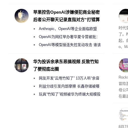
Galaxy S27 Ultra进一步缩减镜头模组厚
访发
者均
度
苹果控告OpenAI涉嫌侵犯商业秘密
与西
后者公开聊天记录直指对方“打错算
盘”
Co
时代
Anthropic、OpenAI等企业面临欧盟
了。昨
《人工智能法案》全新执法权限审查
OpenAI为网红举办奢华夏令营被批：
起，自
2000美元一晚 遭讽“反乌托邦”
OpenAI等模型接连失控发动攻击 谁该
o、M
承担法律责任？
自动模
和操
华为投诉余承东恶搞视频 反致竹知
命令
了梗彻底出圈
起来，
期
Roc
网友开发“云甩竹知了” 13万人听“余音
防御
冒险
气将
绕梁”
利益分歧引发内部摩擦 长鑫存储被曝
母公司T
发效
曾将华为驻场工程师驱逐出研发基地
玩具“竹知了”视频被华为终端大规模投
在最近
诉下架
时，Ta
ss 
悄悄
8月