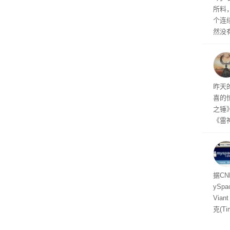
所料
个连
然没
就开
有品
着—
线了
昨天
喜的
之锤
《雷
mes
ox、
出震
据C
yS
Via
克(T
ris