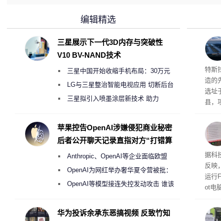
编辑精选
三星展示下一代3D内存与突破性
V10 BV-NAND技术
Ter
特斯拉
三星中国开始收缩手机布局：30万元
造的先
月销售额不达标门店 将被逐步清退
LG与三星整治智能电视应用 切断后台
选址
偷偷共享带宽的违规行为
三星拟引入喷墨涂层新技术 助力
县，
Galaxy S27 Ultra进一步缩减镜头模组厚
公司
在社
度
苹果控告OpenAI涉嫌侵犯商业秘密
疑问
后者公开聊天记录直指对方“打错算
建筑”
盘”
患
据科技
Anthropic、OpenAI等企业面临欧盟
超 1
反映，
《人工智能法案》全新执法权限审查
OpenAI为网红举办奢华夏令营被批：
运行F
2000美元一晚 遭讽“反乌托邦”
OpenAI等模型接连失控发动攻击 谁该
ot
承担法律责任？
损坏
华为投诉余承东恶搞视频 反致竹知