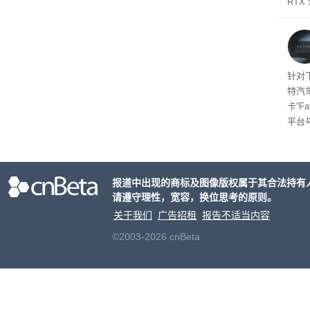
RTX
年晚
将到
的技
起售
针对
特汽
卡“F
平台
为2
车的
报道中出现的商标及图像版权属于其合法持有
请遵守理性，宽容，换位思考的原则。
关于我们
广告招租
报告不适当内容
©2003-2026 cnBeta