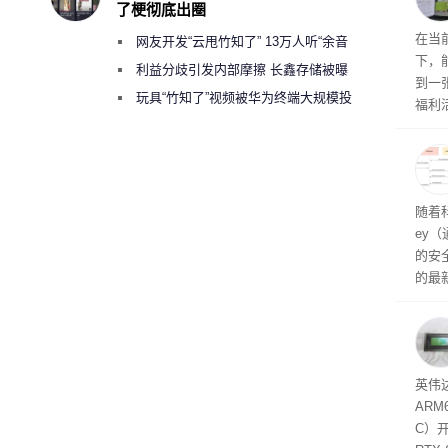
了梗彻底出圈
RTX
在当
网友开发“云甩竹知了” 13万人听“余音
下，
绕梁”
利益分歧引发内部摩擦 长鑫存储被曝
到一
曾将华为驻场工程师驱逐出研发基地
玩具“竹知了”视频被华为终端大规模投
福利活
诉下架
英伟
州格
家提供
卡（F
户面
随着科
这一
ey
（Veri
的安全
的最新
失。研
内存
以利用
并窃取
SD
英伟达
在线
态
AR
件是
C）
软件