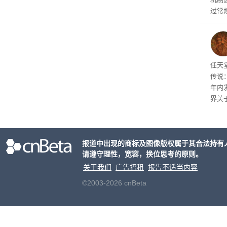
过常
全与 
正式发
工具
并永
任天
任天
传说
年内
界关
报道中出现的商标及图像版权属于其合法持有
请遵守理性，宽容，换位思考的原则。
关于我们
广告招租
报告不适当内容
©2003-2026 cnBeta