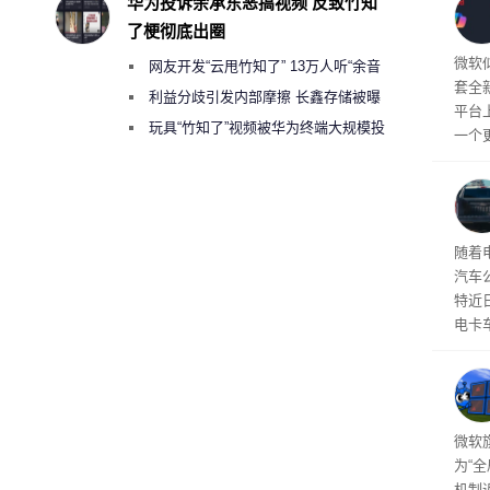
华为投诉余承东恶搞视频 反致竹知
了梗彻底出圈
简风
微软似
网友开发“云甩竹知了” 13万人听“余音
套全
绕梁”
利益分歧引发内部摩擦 长鑫存储被曝
平台
曾将华为驻场工程师驱逐出研发基地
玩具“竹知了”视频被华为终端大规模投
一个
诉下架
表明
而是可
品。
本增
随着
汽车
特近
电卡
名为“
称源
需求
商推
微软旗
为“
机制