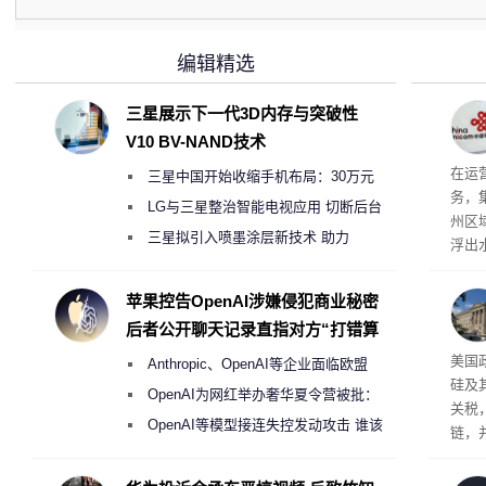
编辑精选
三星展示下一代3D内存与突破性
V10 BV-NAND技术
部分
在运
三星中国开始收缩手机布局：30万元
务，
月销售额不达标门店 将被逐步清退
LG与三星整治智能电视应用 切断后台
州区
偷偷共享带宽的违规行为
三星拟引入喷墨涂层新技术 助力
浮出
Galaxy S27 Ultra进一步缩减镜头模组厚
——
UG
度
苹果控告OpenAI涉嫌侵犯商业秘密
在内
后者公开聊天记录直指对方“打错算
的佣
盘”
衡中
美国
Anthropic、OpenAI等企业面临欧盟
外再
硅及
《人工智能法案》全新执法权限审查
OpenAI为网红举办奢华夏令营被批：
关税
2000美元一晚 遭讽“反乌托邦”
OpenAI等模型接连失控发动攻击 谁该
链，
承担法律责任？
竞争