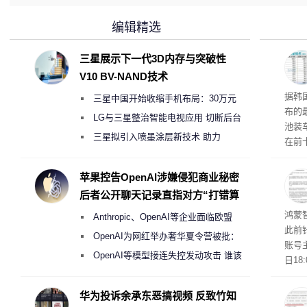
编辑精选
三星展示下一代3D内存与突破性
V10 BV-NAND技术
据韩国
三星中国开始收缩手机布局：30万元
布的
月销售额不达标门店 将被逐步清退
LG与三星整治智能电视应用 切断后台
池装车
偷偷共享带宽的违规行为
三星拟引入喷墨涂层新技术 助力
在前
Galaxy S27 Ultra进一步缩减镜头模组厚
2.
前五
度
苹果控告OpenAI涉嫌侵犯商业秘密
席全
后者公开聊天记录直指对方“打错算
竞争
盘”
鸿蒙
Anthropic、OpenAI等企业面临欧盟
此前
《人工智能法案》全新执法权限审查
OpenAI为网红举办奢华夏令营被批：
账号
2000美元一晚 遭讽“反乌托邦”
OpenAI等模型接连失控发动攻击 谁该
日1
承担法律责任？
则是
的声
华为投诉余承东恶搞视频 反致竹知
已不