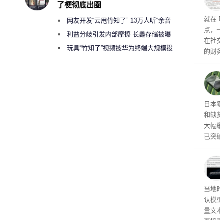
了梗彻底出圈
尚未
就在 
网友开发“云甩竹知了” 13万人听“余音
点，一
绕梁”
利益分歧引发内部摩擦 长鑫存储被曝
在社
曾将华为驻场工程师驱逐出研发基地
玩具“竹知了”视频被华为终端大规模投
的财务
诉下架
V4-
件，
舰型号
文，其
价都
日本
到 1
和缺
大幅攀
已突
X 5
涨。S
0 T
节奏
Op
当地时
的顾
认模型
量文