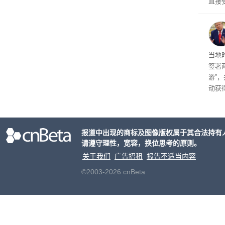
直接
布计
幅较
育旅
当地
签署
游”
动获
府将
育旅
行动
报道中出现的商标及图像版权属于其合法持有
请遵守理性，宽容，换位思考的原则。
关于我们
广告招租
报告不适当内容
©2003-2026 cnBeta