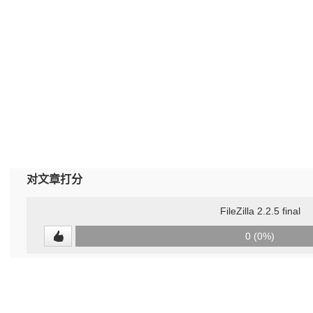
对文章打分
FileZilla 2.2.5 final
0
0 (0%)
(undefined%)