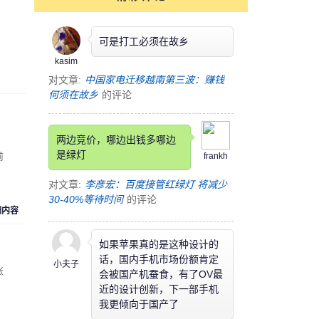
可是打工必须在故乡
kasim
对文章:
中国家电迁移越南第三波：赚钱
何须在故乡
的评论
两边竞价，哪边出钱多哪边
是绿灯
前
frankh
对文章:
李彦宏：百度接管红绿灯 将减少
30-40%等待时间
的评论
细内容
如果苹果真的是这种设计的
话，国内手机市场份额肯定
小夫子
张
会被国产机蚕食，有了OV最
近的设计创新，下一部手机
我更倾向于国产了