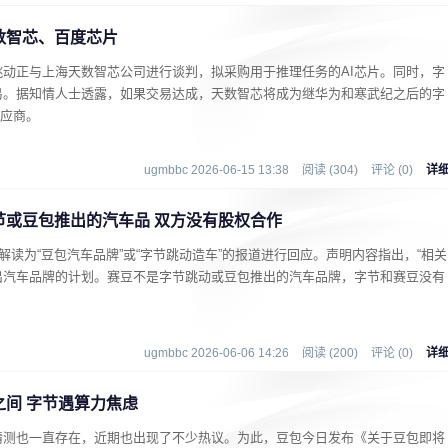
数智芯、百度芯片
动正与上海天数智芯公司进行谈判，拟采购用于推理任务的AI芯片。同时，字
易。据知情人士透露，如果交易达成，天数智芯将成为继华为和寒武纪之后的字
供应商。
ugmbbc 2026-06-15 13:38
阅读 (304)
评论 (0)
详
节或豆包推出的汽车品 双方没有股权合作
解读为“豆包汽车品牌”或“字节跳动造车”的报道进行回应。声明内容指出，“相关
出汽车品牌的计划。赛豆不是字节跳动或豆包推出的汽车品牌，字节和赛豆没有
ugmbbc 2026-06-06 14:26
阅读 (200)
评论 (0)
详
间 字节遇算力焦虑
猜测也一直存在，近期也出现了不少热议。为此，豆包今日发布《关于豆包即将