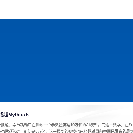
戏
动漫
趣闻
科学
软件
主题
排行
Mythos 5
士报道，字节跳动正在训练一个参数量
高达10万亿
的AI模型。而这一数字，在昨
是
“超5万亿”
。即使是5万亿，这一模型的规模也已经
超过目前中国已发布的最