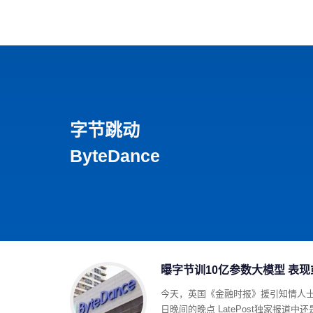
首页
影视
音乐
游
字节跳动
ByteDance
曝字节训10亿参数大模型 表现或超
今天，英国《金融时报》援引知情人
日晚间的晚点 LatePost独家报道中还