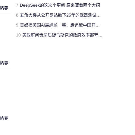
jimmyfluore
7
DeepSeek的这次小更新 原来藏着两个大招
细内容
对文章:
玩家网吧玩《绝地求生：大逃
8
五角大楼从公开网站撤下25年的武器测试报告 担心对手借AI挖掘漏洞
杀》开挂被制裁 网管无限重启其电脑
的
评论
9
美媒揭美国AI最尴尬一幕：想追赶中国开源模型 却没人愿意投钱
10
美政府问责局质疑马斯克的政府效率部夸大工作成果 草率且具有欺骗性
“人工智障”果不其然。[s:黑]
Cloud_Atlas
对文章:
Siri再闹乌龙：将西语神曲
细内容
《Despacito》认作保加利亚国歌
的评论
“复兴号”从北京到上海跑一
趟，单程1318公里，记录的
匿名人士
数据达300多兆。相比之下，
73万字的《红楼梦》所占数
据空间仅有1.7兆。 亏你想的
出来 这么比
细内容
来自
湖北武汉
的匿名人士对文章:
“复兴号”