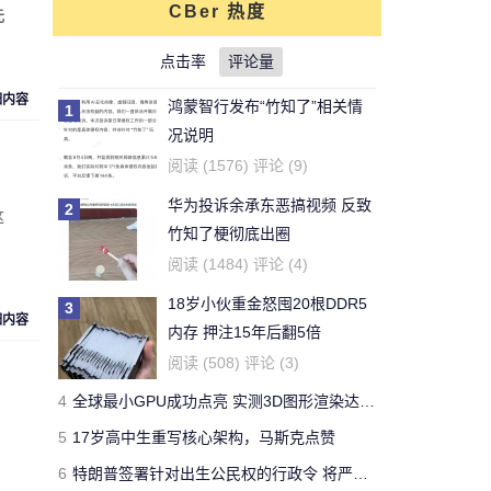
CBer 热度
元
对文章:
你还能活多久？这个寿命计算器
可以给出答案
点击率
的评论
评论量
细内容
鸿蒙智行发布“竹知了”相关情
1
刚看完王老吉的贴，刚下的
况说明
结论，老鼠实验不适用于
牛天王
阅读 (1576) 评论 (9)
人。
华为投诉余承东恶搞视频 反致
2
这
对文章:
吃胖算我输 华人学者今日带来减
竹知了梗彻底出圈
肥新思路
的评论
阅读 (1484) 评论 (4)
18岁小伙重金怒囤20根DDR5
3
开了一年了，操控很好 -
细内容
内存 押注15年后翻5倍
Forza Horizon 3 用户
Yeb123
阅读 (508) 评论 (3)
对文章:
全球最快量产SUV兰博基尼Urus
4
全球最小GPU成功点亮 实测3D图形渲染达15帧
正式发布 中国售价313万
的评论
5
17岁高中生重写核心架构，马斯克点赞
6
特朗普签署针对出生公民权的行政令 将严厉打击“生育旅游”
国有国法，咖有咖规