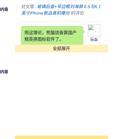
对文章:
玻璃后盖+窄边框刘海屏:6.5与6.1
细内容
英寸iPhone新品真机曝光
的评论
照这理论，熊猫烧香算国产
精英换图标软件了。
玩血
全部展开
对文章:
快压发布告用户书 称国产软件生
存实乃不易
的评论
细内容
这锤子也是锤子得狠，改个
铲铲名字
cyk553312
对文章:
罗永浩自曝锤子科技要改名：“锤
子”在四川不太雅观
的评论
[s:哭]看到Annual Income那
项我估计在座各位都活不长
魏魏
了。。。。