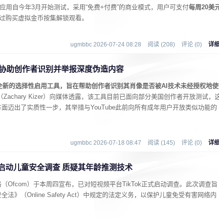
场。该应用自今年3月开始测试，采用“免费+付费”的商业模式，用户可支付
每周20美
过购买虚拟金币按集解锁观看。
ugmbbc 2026-07-24 08:28
阅读 (208)
评论 (0)
详
工具 协助创作者识别并举报深度伪造内容
项全新的选择性启用工具，旨在帮助创作者识别其肖像是否被AI技术未经授权地使
泽（Zachary Kizer）向媒体透露，该工具目前已面向部分美国创作者开放测试，
面迈出了实质性一步，其举措与YouTube此前向所有成年用户开放类似功能的
ugmbbc 2026-07-18 08:47
阅读 (145)
评论 (0)
详
ok启动儿童安全调查 质疑其年龄推测技术
Ofcom）于本周四宣布，已对短视频平台TikTok正式启动调查。此次调查旨
》（Online Safety Act）中规定的法定义务，以保护儿童免受有害网络内