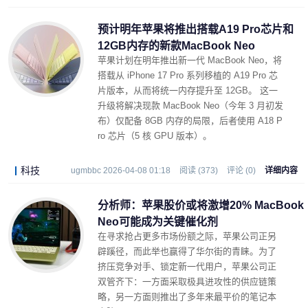
预计明年苹果将推出搭载A19 Pro芯片和
12GB内存的新款MacBook Neo
苹果计划在明年推出新一代 MacBook Neo，将
搭载从 iPhone 17 Pro 系列移植的 A19 Pro 芯
片版本，从而将统一内存提升至 12GB。 这一
升级将解决现款 MacBook Neo（今年 3 月初发
布）仅配备 8GB 内存的局限，后者使用 A18 P
ro 芯片（5 核 GPU 版本）。
科技
ugmbbc 2026-04-08 01:18
阅读 (373)
评论 (0)
详细内容
分析师：苹果股价或将激增20% MacBook
Neo可能成为关键催化剂
在寻求抢占更多市场份额之际，苹果公司正另
辟蹊径，而此举也赢得了华尔街的青睐。为了
挤压竞争对手、锁定新一代用户，苹果公司正
双管齐下：一方面采取极具进攻性的供应链策
略，另一方面则推出了多年来最平价的笔记本