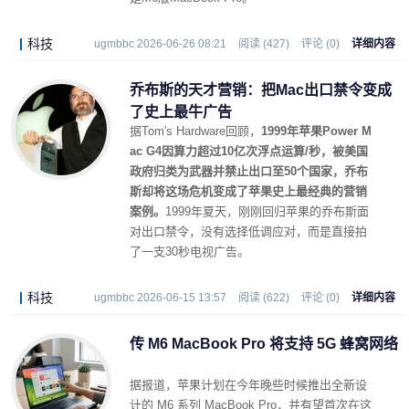
科技
ugmbbc 2026-06-26 08:21
阅读 (427)
评论 (0)
详细内容
乔布斯的天才营销：把Mac出口禁令变成
了史上最牛广告
据Tom's Hardware回顾，
1999年苹果Power M
ac G4因算力超过10亿次浮点运算/秒，被美国
政府归类为武器并禁止出口至50个国家，乔布
斯却将这场危机变成了苹果史上最经典的营销
案例。
1999年夏天，刚刚回归苹果的乔布斯面
对出口禁令，没有选择低调应对，而是直接拍
了一支30秒电视广告。
科技
ugmbbc 2026-06-15 13:57
阅读 (622)
评论 (0)
详细内容
传 M6 MacBook Pro 将支持 5G 蜂窝网络
据报道，苹果计划在今年晚些时候推出全新设
计的 M6 系列 MacBook Pro，并有望首次在这