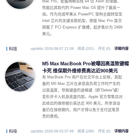
Mac Pro
，配备两颗双核 64 位 Xeon 处理器，
性能比其取代的 Power Mac G5 提升了最高一
倍。作为完成苹果从 PowerPC 架构全面转型至
Intel 芯片的关键末款机型，原版 Mac Pro 首次
搭载了 PCI Express 扩展槽，起步售价为 2499
美元。
科技
ugmbbc 2026-08-07 21:09
阅读 (201)
评论 (0)
详细内容
M5 Max MacBook Pro被曝因高温致键帽
卡死 维保期外维修费高达近900美元
有 MacBook Pro 用户在社交平台上反映，其配
备的 M5 Max 芯片在承受高负荷工作时产生的
过高温度，导致键盘的退格键（即“Delete”键）
变形并卡入机身底盘内部。Apple 官方零售店对
此给出的维修报价高达近 900 美元，所幸该设
备仍在保修期内，用户才得以免于支付这笔昂
贵的费用。
科技
ugmbbc 2026-08-03 07:49
阅读 (286)
评论 (0)
详细内容