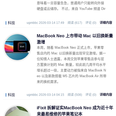
意味着一旦容量告急，普通用户只能转向外接
硬盘或云储存。 不过，来自 YouTube 频道 Dir
ectorFeng 的创作者并不打算接受这一前提，他
亲手完成了目前已知少数几台 1TB SSD 版 Ma
科技
ugmbbc 2026-03-14 17:49
阅读 (617)
评论 (0)
详细内容
cBook Neo 之一。
MacBook Neo 上市带动 Mac 以旧换新量
激增
本周，随着 MacBook Neo 正式上市，苹果零
售店内的 Mac 以旧换新量出现罕见激增。据一
位知情人士透露，本周交到苹果零售店参与官
方置换计划的 Mac 数量，较此前几周平均水平
增长超过一倍，主要动力被指来自 MacBook N
eo 以及新款搭载 M5 芯片的 MacBook Air 所带
来的换机需求。
科技
ugmbbc 2026-03-14 04:15
阅读 (508)
评论 (0)
详细内容
iFixit 拆解证实MacBook Neo 成为近十年
来最易维修的苹果笔记本 ​