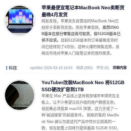
苹果最便宜笔记本MacBook Neo卖断货
最晚4月发货
网友发现，苹果京东自营店的MacBook Neo已
经处于卖断货状态。而在苹果官网，
虽然256G
B版本在部分零售店尚可取货，但512GB版本已
供不应求。
目前512GB版本的订单最晚发货时
间已经排到了4月份，这种火爆的销售态势，反
映出市场对苹果入门级笔记本的强烈需求。
科技
ugmbbc 2026-03-16 19:43
阅读 (595)
评论 (0)
详细内容
YouTuber改装MacBook Neo 将512GB
SSD硬改扩容到1TB
苹果在 Mac 产品线上坚持将存储牢牢焊死在主
板上，让不少希望日后升级的用户颇感无奈，
但如果必须投奔 macOS 阵营，这几乎成了一
种“被迫接受”的前提条件。 刚刚开售的 MacBo
ok Neo 被认为是这代产品中性价比较高的一
款，但在配置上同样只提供最高 512GB SSD，