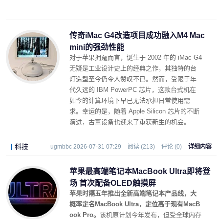
传奇iMac G4改造项目成功融入M4 Mac
mini的强劲性能
对于苹果拥趸而言，诞生于 2002 年的 iMac G4
无疑是工业设计史上的经典之作，其独特的台
灯造型至今仍令人赞叹不已。然而，受限于年
代久远的 IBM PowerPC 芯片，这款台式机在
如今的计算环境下早已无法承担日常使用需
求。幸运的是，随着 Apple Silicon 芯片的不断
演进，古董设备也迎来了重获新生的机会。
科技
ugmbbc 2026-07-31 07:29
阅读 (213)
评论 (0)
详细内容
苹果最高端笔记本MacBook Ultra即将登
场 首次配备OLED触摸屏
苹果时隔五年推出全新高端笔记本产品线，大
概率定名MacBook Ultra，定位高于现有MacB
ook Pro。
该机原计划今年发布，但受全球内存