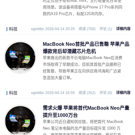
的定位低于现有Mac mini，主打轻量化日常使
用场景。该设备将搭载与iPhone 17 Pro系列同
款的A19 Pro芯片，标配12GB内存。
科技
ugmbbc 2026-04-14 20:29
阅读 (700)
评论 (1)
详细内容
MacBook Neo首批产品已售罄 苹果产品
爆款背后却潜藏芯片危机
苹果推出的新款平价电脑MacBook Neo在消费
市场取得了早期成功，目前其首批产品据称已
经售罄，导致苹果正在向供应商鸿海和广达紧
急追加大量订单。
科技
ugmbbc 2026-04-14 16:59
阅读 (352)
评论 (0)
详细内容
需求火爆 苹果将首代MacBook Neo产量
提升至1000万台
苹果公司近日通知供应链，将把首代 MacBook
Neo 笔记本电脑的总产量目标提升至 1000 万
台，原因是市场需求表现远超预期。最初在产