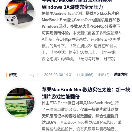
苹果M5 Max暴力输出 虚拟机实测
Windows 3A游戏完全无压力
据博主Andrew Tsai实测，
搭载M5 Max芯片的
MacBook Pro通过CrossOver虚拟机运行20款
Windows游戏，多数3A大作在1440p分辨率下
可实现流畅体验。
本次测试覆盖了多款重量级3
A作品，在1440p/中等画质、开启MetalFX画质
模式的条件下，《死亡搁浅2》运行在50帧以
上，《黑神话：悟空》50帧以上，《地平线：
西之绝境》约50帧，《瑞奇与叮当：时空跳
转》在1440p/高画质下达到60帧以上。
游戏
ugmbbc 2026-03-30 14:31
阅读 (866)
评论 (2)
详细内容
苹果MacBook Neo散热实在太差：加一块
铜片游戏性能翻倍
博主ETA Prime近日对苹果MacBook Neo进行
了一项简单散热改造，
仅靠一块铜片就让这款
无风扇笔记本的游戏帧数翻倍，综合性能提升
达18.6%。
MacBook Neo搭载A18 Pro芯片，采
用纯被动散热设计，没有风扇意味着零噪音，