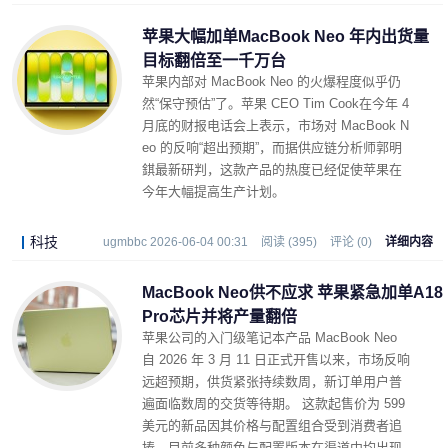
苹果大幅加单MacBook Neo 年内出货量
目标翻倍至一千万台
苹果内部对 MacBook Neo 的火爆程度似乎仍
然“保守预估”了。苹果 CEO Tim Cook在今年 4
月底的财报电话会上表示，市场对 MacBook N
eo 的反响“超出预期”，而据供应链分析师郭明
錤最新研判，这款产品的热度已经促使苹果在
今年大幅提高生产计划。
科技
ugmbbc 2026-06-04 00:31
阅读 (395)
评论 (0)
详细内容
MacBook Neo供不应求 苹果紧急加单A18
Pro芯片并将产量翻倍
苹果公司的入门级笔记本产品 MacBook Neo
自 2026 年 3 月 11 日正式开售以来，市场反响
远超预期，供货紧张持续数周，新订单用户普
遍面临数周的交货等待期。 这款起售价为 599
美元的新品因其价格与配置组合受到消费者追
捧，目前多种颜色与配置版本在渠道中均出现