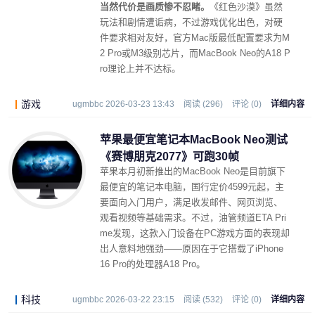
当然代价是画质惨不忍睹。
《红色沙漠》虽然
玩法和剧情遭诟病，不过游戏优化出色，对硬
件要求相对友好，官方Mac版最低配置要求为M
2 Pro或M3级别芯片，而MacBook Neo的A18 P
ro理论上并不达标。
游戏
ugmbbc 2026-03-23 13:43
阅读 (296)
评论 (0)
详细内容
苹果最便宜笔记本MacBook Neo测试
《赛博朋克2077》可跑30帧
苹果本月初新推出的MacBook Neo是目前旗下
最便宜的笔记本电脑，国行定价4599元起，主
要面向入门用户，满足收发邮件、网页浏览、
观看视频等基础需求。不过，油管频道ETA Pri
me发现，这款入门设备在PC游戏方面的表现却
出人意料地强劲——原因在于它搭载了iPhone
16 Pro的处理器A18 Pro。
科技
ugmbbc 2026-03-22 23:15
阅读 (532)
评论 (0)
详细内容