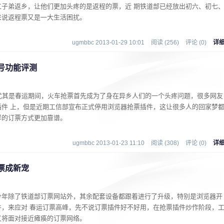
工子弟返乡，让他们更加头疼的是返程的票，近 期铁道部已经放出初六、初七
来说返程票又是一大生活困扰。
ugmbbc 2013-01-29 10:01
阅读 (256)
评论 (0)
详
号功能评测
，尤其是春运期间，火车抢票首先成为了身在异乡人们的一个头疼问题，很多网友
插件 上，但是近期工信部宣布正式停用浏览器抢票插件，这让很多人的回家梦
样的订票方式更加靠谱。
ugmbbc 2013-01-23 11:10
阅读 (308)
评论 (0)
详
票成新宠
今年除了铁道部订票网站外，其余配套设备都跟着进行了升级，特别是浏览器开
件，来应对 春运订票高峰，先不说订票插件好不好用，在抢票插件炒作阶段，
又将面对接近瘫痪的订票网络。