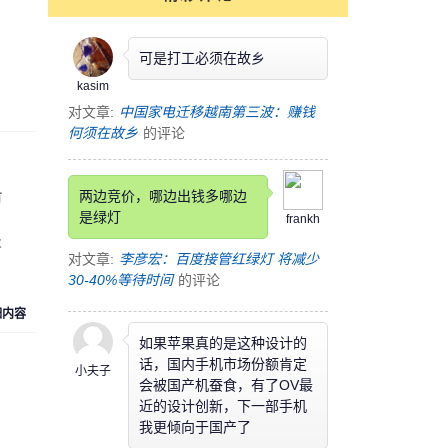
可是打工必须在故乡
kasim
对文章:
中国家电迁移越南第三波：赚钱
何须在故乡
的评论
两边竞价，哪边出钱多哪边
有
是绿灯
frankh
及
对文章:
李彦宏：百度接管红绿灯 将减少
30-40%等待时间
的评论
细内容
如果苹果真的是这种设计的
话，国内手机市场份额肯定
小夫子
会被国产机蚕食，有了OV最
近的设计创新，下一部手机
我更倾向于国产了