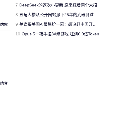
、
jimmyfluore
7
DeepSeek的这次小更新 原来藏着两个大招
对文章:
玩家网吧玩《绝地求生：大逃
8
五角大楼从公开网站撤下25年的武器测试报告 担心对手借AI挖掘漏洞
杀》开挂被制裁 网管无限重启其电脑
的
评论
9
美媒揭美国AI最尴尬一幕：想追赶中国开源模型 却没人愿意投钱
细内容
10
Opus 5一夜手搓3A级游戏 狂烧6.9亿Token
“人工智障”果不其然。[s:黑]
Cloud_Atlas
对文章:
Siri再闹乌龙：将西语神曲
都
《Despacito》认作保加利亚国歌
的评论
“复兴号”从北京到上海跑一
细内容
趟，单程1318公里，记录的
匿名人士
数据达300多兆。相比之下，
73万字的《红楼梦》所占数
据空间仅有1.7兆。 亏你想的
出来 这么比
工
来自
湖北武汉
的匿名人士对文章:
“复兴号”