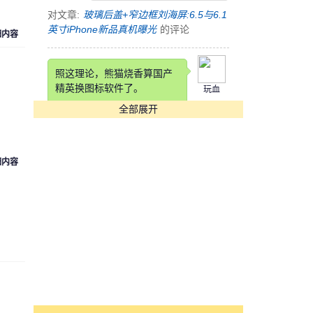
对文章:
玻璃后盖+窄边框刘海屏:6.5与6.1
英寸iPhone新品真机曝光
的评论
细内容
照这理论，熊猫烧香算国产
精英换图标软件了。
玩血
全部展开
对文章:
快压发布告用户书 称国产软件生
存实乃不易
的评论
细内容
这锤子也是锤子得狠，改个
铲铲名字
cyk553312
对文章:
罗永浩自曝锤子科技要改名：“锤
子”在四川不太雅观
的评论
[s:哭]看到Annual Income那
项我估计在座各位都活不长
魏魏
了。。。。