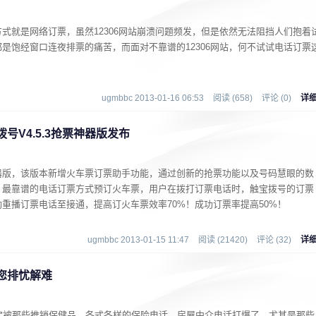
式就是网络订票，虽然12306网站崩溃问题频发，但是依然无法阻挡人们抱着
是饱经窗口连夜排票的痛苦，而面对不靠谱的12306网站，何不试试电话订票
ugmbbc 2013-01-16 06:53
阅读 (658)
评论 (0)
详
号V4.5.3抢票神器版发布
器版，该版本新增火车票订票助手功能，通过创新的抢票功能以及号码慧眼的数
、最靠谱的电话订票方式预订火车票，用户在拨打订票电话时，触宝拨号的订票
重播订票电话至接通，提高订火车票效率70%！成功订票率提高50%！
ugmbbc 2013-01-15 11:47
阅读 (21420)
评论 (32)
详
您排忧解难
定被那些推销保健品、各式各样的保险电话、房屋中介电话打爆了，尤其是那些