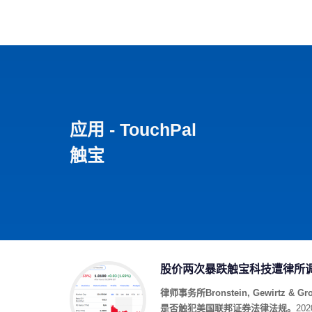
首页
影视
音乐
游
应用 - TouchPal
触宝
股价两次暴跌触宝科技遭律所调
律师事务所Bronstein, Gewirt
是否触犯美国联邦证券法律法规。
20