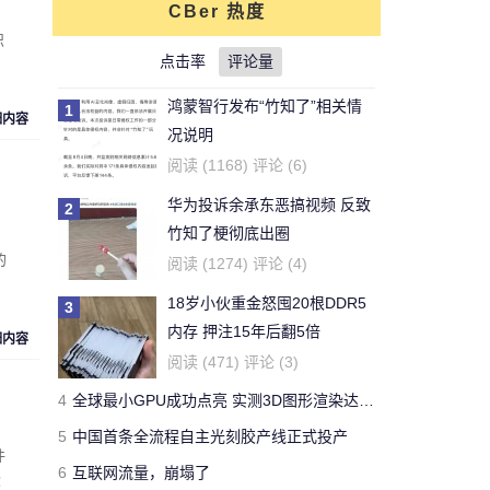
CBer 热度
对文章:
你还能活多久？这个寿命计算器
识
可以给出答案
点击率
的评论
评论量
鸿蒙智行发布“竹知了”相关情
1
细内容
刚看完王老吉的贴，刚下的
况说明
结论，老鼠实验不适用于
牛天王
阅读 (1168) 评论 (6)
人。
华为投诉余承东恶搞视频 反致
2
对文章:
吃胖算我输 华人学者今日带来减
竹知了梗彻底出圈
肥新思路
的评论
的
阅读 (1274) 评论 (4)
18岁小伙重金怒囤20根DDR5
3
开了一年了，操控很好 -
内存 押注15年后翻5倍
Forza Horizon 3 用户
细内容
Yeb123
阅读 (471) 评论 (3)
对文章:
全球最快量产SUV兰博基尼Urus
4
全球最小GPU成功点亮 实测3D图形渲染达15帧
正式发布 中国售价313万
的评论
5
中国首条全流程自主光刻胶产线正式投产
件
6
互联网流量，崩塌了
国有国法，咖有咖规
段