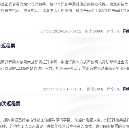
并且正式更名为触宝号码助手，触宝号码助手通过底层的数据挖掘、精准的技术
在骚扰电话、钓鱼电话、诈骗电话上的烦恼，触宝号码助手100%的号码精准
ugmbbc 2013-02-07 14:22
阅读 (6890)
评论 (4)
详
订返程票
然而返程票的抢票大战即将拉开序幕，电话订票的方式不仅可以帮助那些社会弱
可以缓解12306网站的访问压力。相信未来电话订票的方式会越来越
受到用户
ugmbbc 2013-01-30 10:11
阅读 (303)
评论 (0)
详
购买返程票
0、搜狗浏览器抢票插件被工信部叫停的事情，从操作角度来看，浏览器抢票插
 百姓、外地务工人员来说是一件操作技术成本很高的事情，春运回家抢票的阶