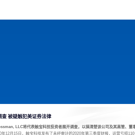
戏
动漫
趣闻
科学
软件
主题
排行
查 被疑触犯美证券法律
z & Grossman, LLC将代表触宝科技投资者展开调查，以搞清楚该公司及其高管、董
20年12月15日，触宝科技发布了未经审计的2020年第三季度财报，运营亏损110