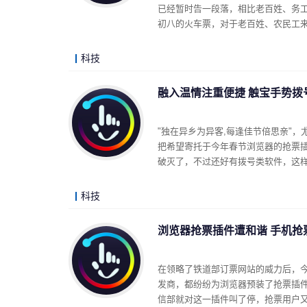
已经暂时告一段落，相比老百姓、务
初八的火车票，对于老百姓、农民工
科技
融入温情注重便捷 触宝手势拨
"独在异乡为异客,每逢佳节倍思亲"
把希望寄托于今年春节浏览器的抢票
破灭了，不过还好有拨号类软件，这
科技
浏览器抢票插件遭和谐 手机抢
在领略了铁道部订票网站的威力后，
发商，都纷纷为浏览器预装了抢票插
信部就对这一插件叫了停，抢票用户