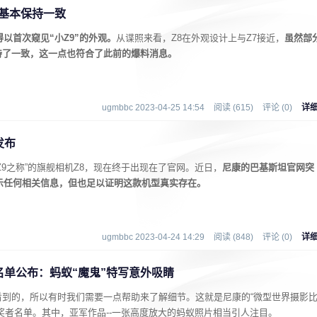
置基本保持一致
以首次窥见“小Z9”的外观。
从谍照来看，Z8在外观设计上与Z7接近，
虽然部
持了一致，这一点也符合了此前的爆料消息。
ugmbbc 2023-04-25 14:54
阅读 (615)
评论 (0)
详
发布
9之称”的旗舰相机Z8，现在终于出现在了官网。近日，
尼康的巴基斯坦官网突
示任何相关信息，但也足以证明这款机型真实存在。
ugmbbc 2023-04-24 14:29
阅读 (848)
评论 (0)
详
名单公布：蚂蚁“魔鬼”特写意外吸睛
看到的，所以有时我们需要一点帮助来了解细节。这就是尼康的“微型世界摄影
奖者名单。其中，亚军作品--一张高度放大的蚂蚁照片相当引人注目。