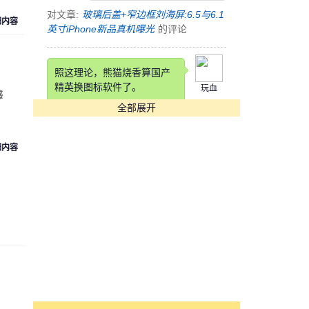
对文章:
玻璃后盖+窄边框刘海屏:6.5与6.1
细内容
英寸iPhone新品真机曝光
的评论
照这理论，熊猫烧香算国产
精英换图标软件了。
玩血
感
全部展开
对文章:
快压发布告用户书 称国产软件生
存实乃不易
的评论
细内容
这锤子也是锤子得狠，改个
铲铲名字
cyk553312
对文章:
罗永浩自曝锤子科技要改名：“锤
子”在四川不太雅观
的评论
[s:哭]看到Annual Income那
项我估计在座各位都活不长
魏魏
了。。。。