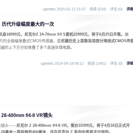
ugmbbc 2025-02-13 15:37
阅读 (534)
评论 (0)
详
布：历代升级幅度最大的一次
机身18999元，尼克尔Z 24-70mm f/4 S套机22999元，将于6月25日开售。
据
50万的全画幅堆叠式CMOS传感器，是
尼康历史上首款采用部分堆栈式CMOS传
感器的上下方分别堆叠了多个高速处理电路。
ugmbbc 2024-06-18 09:12
阅读 (1491)
评论 (0)
详
400mm f/4-8 VR镜头
焦镜头——
尼克尔 Z 28-400mm f/4-8 VR，售价10399元，将于4月18日正式开
从28毫米一直延伸至400毫米，这在尼克尔 Z 系列中是首次出现的。