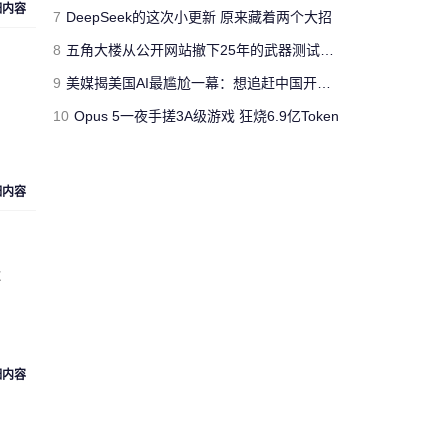
细内容
jimmyfluore
7
DeepSeek的这次小更新 原来藏着两个大招
对文章:
玩家网吧玩《绝地求生：大逃
8
五角大楼从公开网站撤下25年的武器测试报告 担心对手借AI挖掘漏洞
杀》开挂被制裁 网管无限重启其电脑
的
评论
9
美媒揭美国AI最尴尬一幕：想追赶中国开源模型 却没人愿意投钱
10
Opus 5一夜手搓3A级游戏 狂烧6.9亿Token
“人工智障”果不其然。[s:黑]
Cloud_Atlas
细内容
对文章:
Siri再闹乌龙：将西语神曲
《Despacito》认作保加利亚国歌
的评论
Z
“复兴号”从北京到上海跑一
趟，单程1318公里，记录的
匿名人士
数据达300多兆。相比之下，
73万字的《红楼梦》所占数
据空间仅有1.7兆。 亏你想的
细内容
出来 这么比
来自
湖北武汉
的匿名人士对文章:
“复兴号”