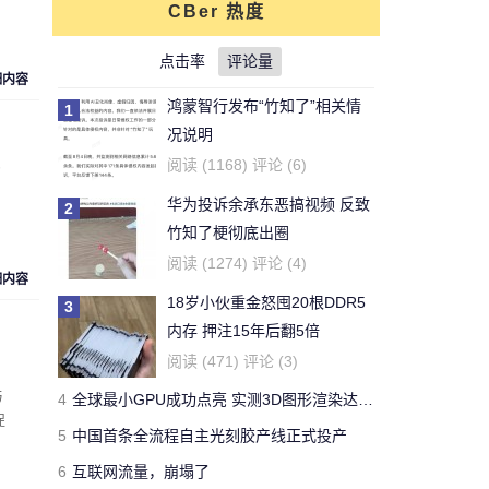
CBer 热度
对文章:
你还能活多久？这个寿命计算器
可以给出答案
点击率
的评论
评论量
细内容
鸿蒙智行发布“竹知了”相关情
1
刚看完王老吉的贴，刚下的
况说明
结论，老鼠实验不适用于
牛天王
阅读 (1168) 评论 (6)
的
人。
华为投诉余承东恶搞视频 反致
2
对文章:
吃胖算我输 华人学者今日带来减
竹知了梗彻底出圈
肥新思路
的评论
阅读 (1274) 评论 (4)
细内容
18岁小伙重金怒囤20根DDR5
3
开了一年了，操控很好 -
内存 押注15年后翻5倍
Forza Horizon 3 用户
Yeb123
阅读 (471) 评论 (3)
对文章:
全球最快量产SUV兰博基尼Urus
与
4
全球最小GPU成功点亮 实测3D图形渲染达15帧
正式发布 中国售价313万
的评论
捉
5
中国首条全流程自主光刻胶产线正式投产
6
互联网流量，崩塌了
国有国法，咖有咖规