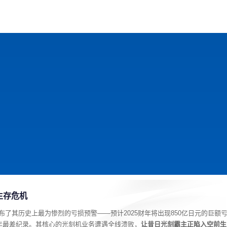
戏
动漫
趣闻
科学
软件
主题
排行
生存危机
发布了其历史上最为惨烈的亏损预警——预计2025财年将出现850亿日元的巨额
百年最差纪录。其核心的光刻机业务遭遇全线溃败，
让昔日光刻霸主正陷入空前生