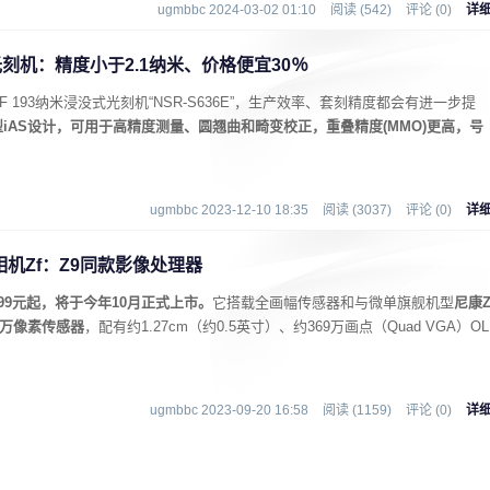
ugmbbc 2024-03-02 01:10
阅读 (542)
评论 (0)
详
刻机：精度小于2.1纳米、价格便宜30％
F 193纳米浸没式光刻机“NSR-S636E”，生产效率、套刻精度都会有进一步提
iAS设计，可用于高精度测量、圆翘曲和畸变校正，重叠精度(MMO)更高，号
ugmbbc 2023-12-10 18:35
阅读 (3037)
评论 (0)
详
相机Zf：Z9同款影像处理器
99元起，将于今年10月正式上市。
它搭载全画幅传感器和与微单旗舰机型
尼康
50万像素传感器
，配有约1.27cm（约0.5英寸）、约369万画点（Quad VGA）OL
ugmbbc 2023-09-20 16:58
阅读 (1159)
评论 (0)
详