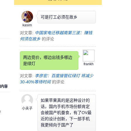
可是打工必须在故乡
kasim
对文章:
中国家电迁移越南第三波：赚钱
何须在故乡
的评论
两边竞价，哪边出钱多哪边
是绿灯
frankh
对文章:
李彦宏：百度接管红绿灯 将减少
30-40%等待时间
的评论
细内容
如果苹果真的是这种设计的
话，国内手机市场份额肯定
小夫子
m
会被国产机蚕食，有了OV最
近的设计创新，下一部手机
我更倾向于国产了