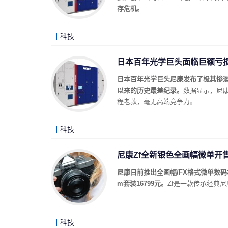
存危机。
科技
日本百年光学巨头面临巨额亏损
日本百年光学巨头尼康发布了极其惨淡
以来的历史最差纪录。
数据显示，尼
程老款，毫无高端竞争力。
科技
尼康Zf全新银色全画幅微单开售
尼康日前推出全画幅/FX格式微单数码相机
m套装16799元。
Zf是一款传承经典
科技