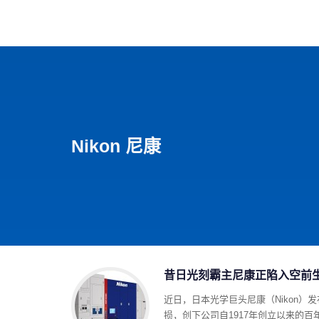
首页
影视
音乐
游
Nikon 尼康
昔日光刻霸主尼康正陷入空前
近日，日本光学巨头尼康（Nikon）
损，创下公司自1917年创立以来的