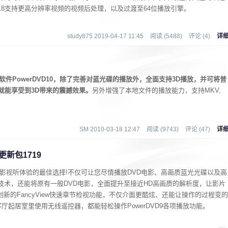
D 18支持更高分辨率视频的视频后处理，以及过渡至64位播放引擎。
study875 2019-04-17 11:45
阅读 (5488)
评论 (4)
详
主打软件PowerDVD10，除了完善对蓝光碟的播放外，全面支持3D播放，并可将普
就能享受到3D带来的震撼效果。
另外增强了本地文件的播放能力，支持MKV,
SM 2010-03-18 12:47
阅读 (9743)
评论 (47)
详
修正更新包1719
极致电影视听体验的最佳选择!不仅可让您尽情播放DVD电影、高画质蓝光光碟以及高
ter技术，还能将原有一般DVD电影，全面提升至接近HD高画质的解析度，让影片
新的FancyView快速章节检视功能，不仅介面更酷炫、还能让操作的过程变的
起居室里使用无线遥控器，都能轻松操作PowerDVD9各项播放功能。