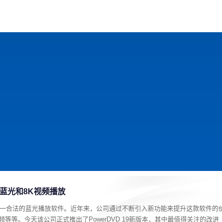
戏
动漫
趣闻
科学
软件
主题
排行
超清蓝光和8K视频播放
然是PC端唯一合法的蓝光播放软件。近年来，公司通过不断引入新功能来提升这款软件的
视频等等。今天该公司正式推出了PowerDVD 19新版本，其中最值得关注的改进