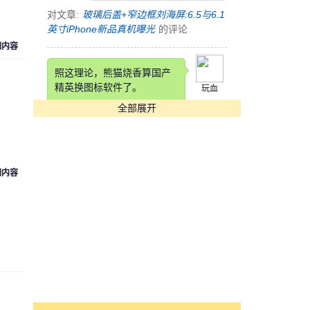
对文章:
玻璃后盖+窄边框刘海屏:6.5与6.1
英寸iPhone新品真机曝光
的评论
细内容
照这理论，熊猫烧香算国产
精英换图标软件了。
玩血
全部展开
对文章:
快压发布告用户书 称国产软件生
存实乃不易
的评论
细内容
这锤子也是锤子得狠，改个
铲铲名字
cyk553312
对文章:
罗永浩自曝锤子科技要改名：“锤
子”在四川不太雅观
的评论
[s:哭]看到Annual Income那
项我估计在座各位都活不长
魏魏
了。。。。