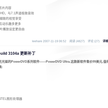
盘影片内容
DTS-HD，与7.1声道极致音效
越细致的视觉享受
片互动乐趣多更多
影片播放设定更自由
leehare 2007-11-19 06:52
阅读 (4827)
评论 (27)
详
 build 3104a 更新补丁
蓝光光驱的PowerDVD系列软件——PowerDVD Ultra.这款新软件售价99美元,值
:
/INTEL图形处理器
声道音轨设备