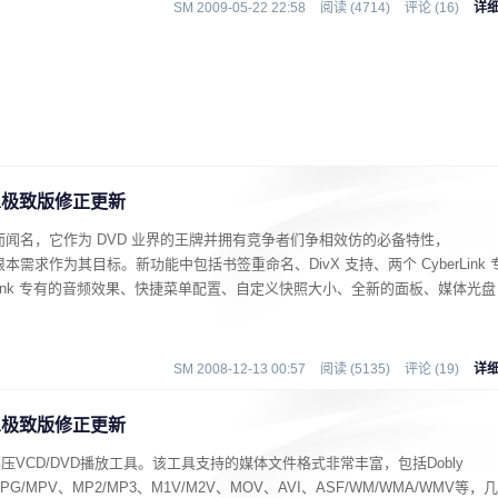
SM 2009-05-22 22:58
阅读 (4714)
评论 (16)
详
Ultra极致版修正更新
质量而闻名，它作为 DVD 业界的王牌并拥有竞争者们争相效仿的必备特性，
根本需求作为其目标。新功能中包括书签重命名、DivX 支持、两个 CyberLink 
rLink 专有的音频效果、快捷菜单配置、自定义快照大小、全新的面板、媒体光盘
SM 2008-12-13 00:57
阅读 (5135)
评论 (19)
详
Ultra极致版修正更新
解压VCD/DVD播放工具。该工具支持的媒体文件格式非常丰富，包括Dobly
、MPG/MPV、MP2/MP3、M1V/M2V、MOV、AVI、ASF/WM/WMA/WMV等，几