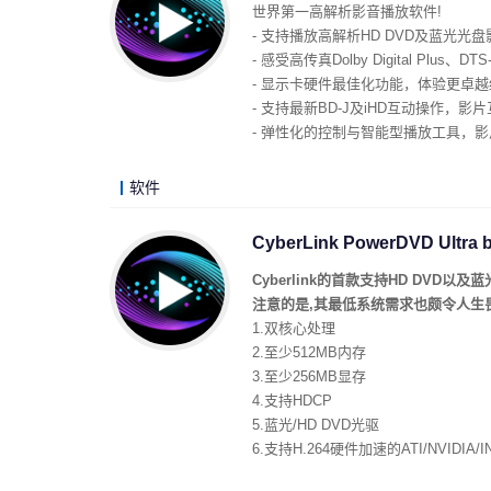
世界第一高解析影音播放软件!
- 支持播放高解析HD DVD及蓝光光
- 感受高传真Dolby Digital Plus、
- 显示卡硬件最佳化功能，体验更卓
- 支持最新BD-J及iHD互动操作，影
- 弹性化的控制与智能型播放工具，
软件
CyberLink PowerDVD Ultra
Cyberlink的首款支持HD DVD以及
注意的是,其最低系统需求也颇令人生畏
1.双核心处理
2.至少512MB内存
3.至少256MB显存
4.支持HDCP
5.蓝光/HD DVD光驱
6.支持H.264硬件加速的ATI/NVIDIA
7.支持Dolby TrueHD以及6.1环绕