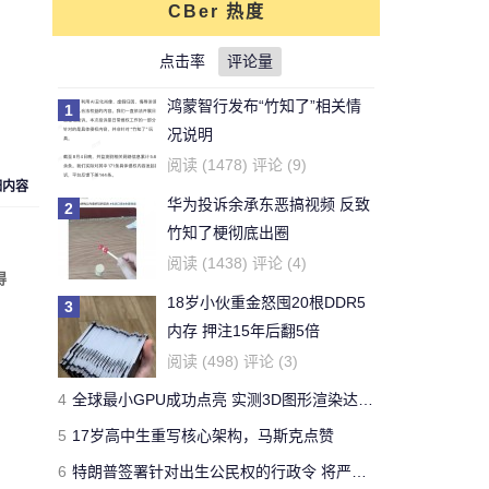
CBer 热度
对文章:
你还能活多久？这个寿命计算器
可以给出答案
点击率
的评论
评论量
鸿蒙智行发布“竹知了”相关情
1
刚看完王老吉的贴，刚下的
况说明
结论，老鼠实验不适用于
牛天王
阅读 (1478) 评论 (9)
人。
细内容
华为投诉余承东恶搞视频 反致
2
对文章:
吃胖算我输 华人学者今日带来减
竹知了梗彻底出圈
肥新思路
的评论
阅读 (1438) 评论 (4)
得
18岁小伙重金怒囤20根DDR5
3
开了一年了，操控很好 -
内存 押注15年后翻5倍
Forza Horizon 3 用户
Yeb123
阅读 (498) 评论 (3)
对文章:
全球最快量产SUV兰博基尼Urus
4
全球最小GPU成功点亮 实测3D图形渲染达15帧
正式发布 中国售价313万
的评论
5
17岁高中生重写核心架构，马斯克点赞
6
特朗普签署针对出生公民权的行政令 将严厉打击“生育旅游”
国有国法，咖有咖规