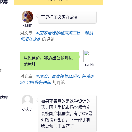
细内容
可是打工必须在故乡
kasim
对文章:
中国家电迁移越南第三波：赚钱
何须在故乡
的评论
两边竞价，哪边出钱多哪边
是绿灯
frankh
专
对文章:
李彦宏：百度接管红绿灯 将减少
30-40%等待时间
的评论
细内容
如果苹果真的是这种设计的
话，国内手机市场份额肯定
小夫子
会被国产机蚕食，有了OV最
近的设计创新，下一部手机
我更倾向于国产了