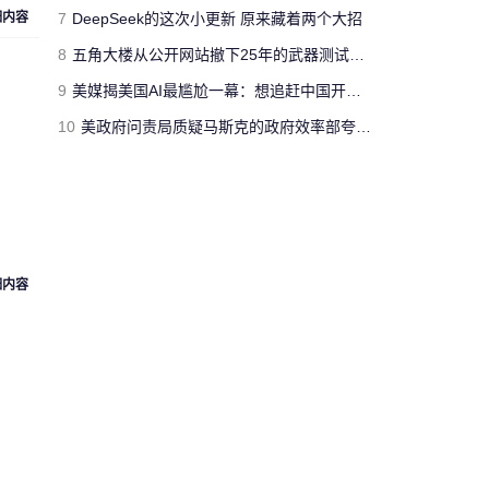
jimmyfluore
细内容
7
DeepSeek的这次小更新 原来藏着两个大招
对文章:
玩家网吧玩《绝地求生：大逃
8
五角大楼从公开网站撤下25年的武器测试报告 担心对手借AI挖掘漏洞
杀》开挂被制裁 网管无限重启其电脑
的
评论
9
美媒揭美国AI最尴尬一幕：想追赶中国开源模型 却没人愿意投钱
10
美政府问责局质疑马斯克的政府效率部夸大工作成果 草率且具有欺骗性
“人工智障”果不其然。[s:黑]
Cloud_Atlas
对文章:
Siri再闹乌龙：将西语神曲
《Despacito》认作保加利亚国歌
的评论
细内容
“复兴号”从北京到上海跑一
趟，单程1318公里，记录的
匿名人士
数据达300多兆。相比之下，
73万字的《红楼梦》所占数
据空间仅有1.7兆。 亏你想的
出来 这么比
来自
湖北武汉
的匿名人士对文章:
“复兴号”