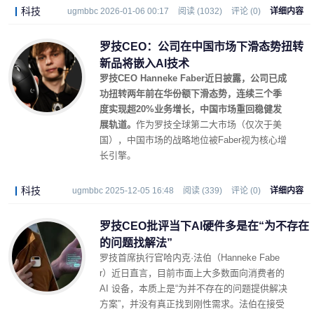
科技
ugmbbc 2026-01-06 00:17
阅读 (1032)
评论 (0)
详细内容
罗技CEO：公司在中国市场下滑态势扭转
新品将嵌入AI技术
罗技CEO Hanneke Faber近日披露，公司已成
功扭转两年前在华份额下滑态势，连续三个季
度实现超20%业务增长，中国市场重回稳健发
展轨道。
作为罗技全球第二大市场（仅次于美
国），中国市场的战略地位被Faber视为核心增
长引擎。
科技
ugmbbc 2025-12-05 16:48
阅读 (339)
评论 (0)
详细内容
罗技CEO批评当下AI硬件多是在“为不存在
的问题找解法”
罗技首席执行官哈内克·法伯（Hanneke Fabe
r）近日直言，目前市面上大多数面向消费者的
AI 设备，本质上是“为并不存在的问题提供解决
方案”，并没有真正找到刚性需求。法伯在接受