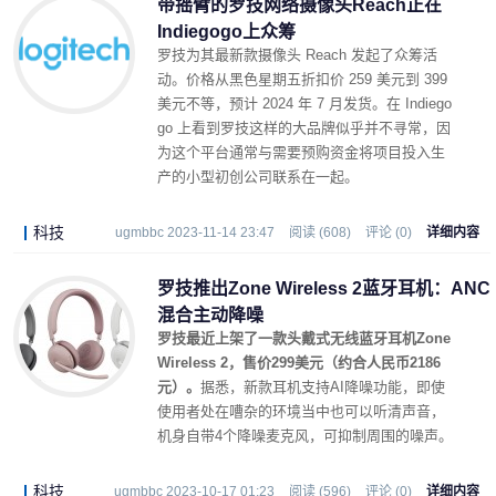
带摇臂的罗技网络摄像头Reach正在
Indiegogo上众筹
罗技为其最新款摄像头 Reach 发起了众筹活
动。价格从黑色星期五折扣价 259 美元到 399
美元不等，预计 2024 年 7 月发货。在 Indiego
go 上看到罗技这样的大品牌似乎并不寻常，因
为这个平台通常与需要预购资金将项目投入生
产的小型初创公司联系在一起。
科技
ugmbbc 2023-11-14 23:47
阅读 (608)
评论 (0)
详细内容
罗技推出Zone Wireless 2蓝牙耳机：ANC
混合主动降噪
罗技最近上架了一款头戴式无线蓝牙耳机Zone
Wireless 2，售价299美元（约合人民币2186
元）。
据悉，新款耳机支持AI降噪功能，即使
使用者处在嘈杂的环境当中也可以听清声音，
机身自带4个降噪麦克风，可抑制周围的噪声。
科技
ugmbbc 2023-10-17 01:23
阅读 (596)
评论 (0)
详细内容