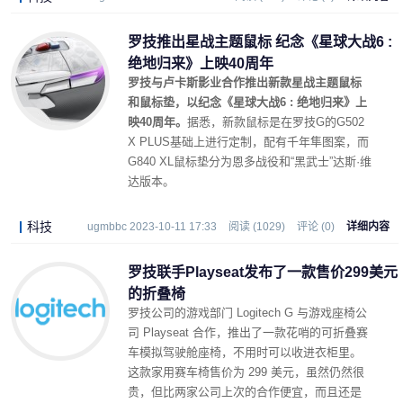
罗技推出星战主题鼠标 纪念《星球大战6 :
绝地归来》上映40周年
罗技与卢卡斯影业合作推出新款星战主题鼠标
和鼠标垫，以纪念《星球大战6 : 绝地归来》上
映40周年。
据悉，新款鼠标是在罗技G的G502
X PLUS基础上进行定制，配有千年隼图案，而
G840 XL鼠标垫分为恩多战役和“黑武士”达斯·维
达版本。
科技
ugmbbc 2023-10-11 17:33
阅读 (1029)
评论 (0)
详细内容
罗技联手Playseat发布了一款售价299美元
的折叠椅
罗技公司的游戏部门 Logitech G 与游戏座椅公
司 Playseat 合作，推出了一款花哨的可折叠赛
车模拟驾驶舱座椅，不用时可以收进衣柜里。
这款家用赛车椅售价为 299 美元，虽然仍然很
贵，但比两家公司上次的合作便宜，而且还是