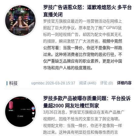
罗技广告语惹众怒：道歉难熄怒火 多平台
直播关闭
罗技官方旗舰店最近的一场营销活动在网络上
掀起了巨大的争议。原本是为了推广GPW3鼠
标的一则短视频广告，却因为配文中极其无礼
的措辞，瞬间激怒了广大消费者。
视频中竟然
公然写着：当我一降价，你还不是像狗一样跑
过来。这种将消费者比作宠物的恶劣行径，不
仅严重缺乏品牌应有的职业素养，更是对中国
市场和用户人格的极度蔑视。
科技
ugmbbc 2026-03-28 15:37
阅读 (446)
评论 (0)
详细内容
罗技多款产品被曝存质量问题：平台投诉
量超2000 网友吐槽烂到家
3月26日消息，罗技官方旗舰店在发布产品推广
视频时，因极不恰当的文案引发了舆论海啸。
视频配文称：当我一降价，你还不是像狗一样
跑过来。这种具有明显贬低和侮辱性质的言