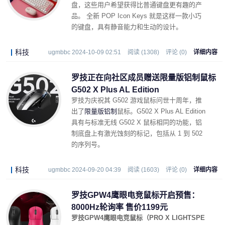
盘，这些用户希望获得比普通键盘更有趣的产
品。 全新 POP Icon Keys 就是这样一款小巧
的键盘，具有静音能力和生动的设计。
科技
ugmbbc 2024-10-09 02:51
阅读 (1308)
评论 (0)
详细内容
罗技正在向社区成员赠送限量版铝制鼠标
G502 X Plus AL Edition
罗技为庆祝其 G502 游戏鼠标问世十周年，推
出了
限量版铝制
鼠标。G502 X Plus AL Edition
具有与标准无线 G502 X 鼠标相同的功能，铝
制底盘上有激光蚀刻的标记，包括从 1 到 502
的序列号。
科技
ugmbbc 2024-09-20 04:39
阅读 (1603)
评论 (0)
详细内容
罗技GPW4鹰眼电竞鼠标开启预售：
8000Hz轮询率 售价1199元
罗技GPW4鹰眼电竞鼠标（PRO X LIGHTSPE