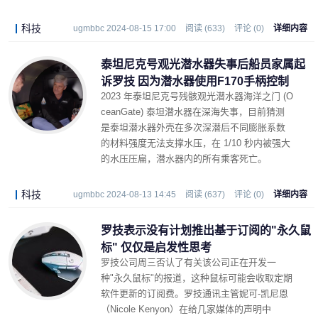
科技
ugmbbc 2024-08-15 17:00
阅读 (633)
评论 (0)
详细内容
泰坦尼克号观光潜水器失事后船员家属起
诉罗技 因为潜水器使用F170手柄控制
2023 年泰坦尼克号残骸观光潜水器海洋之门 (O
ceanGate) 泰坦潜水器在深海失事，目前猜测
是泰坦潜水器外壳在多次深潜后不同膨胀系数
的材料强度无法支撑水压，在 1/10 秒内被强大
的水压压扁，潜水器内的所有乘客死亡。
科技
ugmbbc 2024-08-13 14:45
阅读 (637)
评论 (0)
详细内容
罗技表示没有计划推出基于订阅的"永久鼠
标" 仅仅是启发性思考
罗技公司周三否认了有关该公司正在开发一
种"永久鼠标"的报道，这种鼠标可能会收取定期
软件更新的订阅费。罗技通讯主管妮可-凯尼恩
（Nicole Kenyon）在给几家媒体的声明中