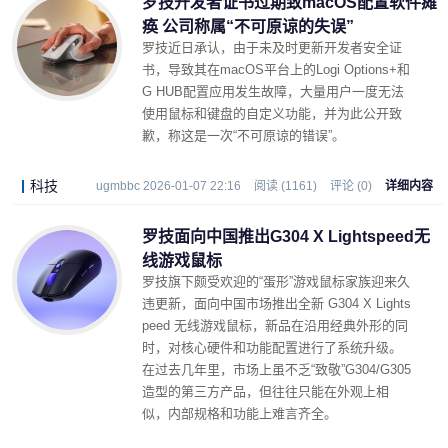
罗技开发者证书过期致macOS配置软件瘫
痪 公司称属“不可原谅的失误”
罗技近日承认，由于未及时更新开发者安全证
书，导致其在macOS平台上的Logi Options+和
G HUB配置应用发生故障，大量用户一度无法
使用鼠标和键盘的自定义功能，并为此公开致
歉，称这是一次“不可原谅的错误”。
科技
ugmbbc 2026-01-07 22:16
阅读 (1161)
评论 (0)
详细内容
罗技面向中国推出G304 X Lightspeed无
线游戏鼠标
罗技旗下颇受欢迎的“蛋形”游戏鼠标家族迎来久
违更新，面向中国市场推出全新 G304 X Lights
peed 无线游戏鼠标，新品在沿用经典外形的同
时，对核心硬件和功能配置进行了系统升级。
在过去几年里，市场上虽不乏“致敬”G304/G305
造型的第三方产品，但往往只能在外观上相
似，内部规格和功能上难言齐全。