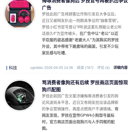
侮辱消费者像狗后 罗技官号再被扒出争议
广告
罗技此前广告将顾客比作狗引发巨大争议后，
近日又被网友扒出一则颇具争议的“抽象营销”。
罗技小红书官号曾以“#听说这套礼物能让老公听
话很久#”为宣传噱头，
在广告中让“老公”以近
乎臣服的姿态感谢“老婆大人”为其购买的罗技
外设，其中带有下跪意味的画面，引发不少玩
家反感与吐槽
。
科技
ugmbbc 2026-04-05 14:36
阅读 (787)
评论 (4)
详细内容
骂消费者像狗还有后续 罗技商店页面惊现
狗爪配图
罗技此前因广告文案涉嫌侮辱消费者引发的舆
论风波尚未平息，近日又有网友挖出该品牌新
的争议营销操作，再度点燃用户不满情绪。
有
网友发现，罗技在宣传GPW4小狗型号鼠标
时，官方商店页面出现狗爪与人手同框的配
图。