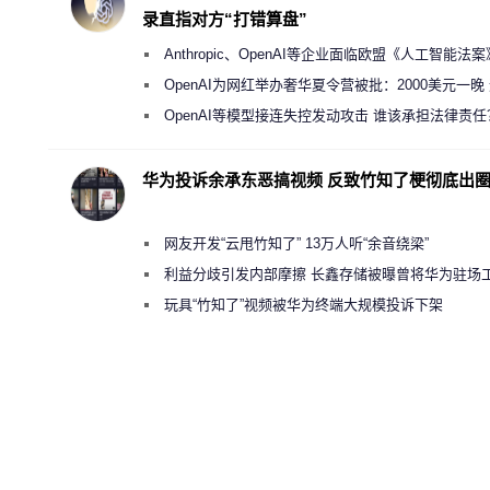
录直指对方“打错算盘”
Anthropic、OpenAI等企业面临欧盟《人工智能法
新执法权限审查
OpenAI为网红举办奢华夏令营被批：2000美元一晚
“反乌托邦”
OpenAI等模型接连失控发动攻击 谁该承担法律责任
华为投诉余承东恶搞视频 反致竹知了梗彻底出
网友开发“云甩竹知了” 13万人听“余音绕梁”
利益分歧引发内部摩擦 长鑫存储被曝曾将华为驻场
师驱逐出研发基地
玩具“竹知了”视频被华为终端大规模投诉下架