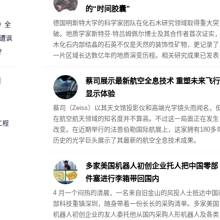
的“时间胶囊”
德国明斯特大学的科学家团队在化石木研究领域取得重大突
案》全
破。地质学家斯特芬·特吕姆佩尔博士及其合作者首次证实
 遭讽
木化石内部结晶的石英不仅是天然的装饰性矿物，更记录了
？
一片区域长达数亿年的地质演变历程。相关研究成果已发表
在《科学报告》期刊上。
圈
蔡司展示最新航空全息技术 重塑未来飞行
显示体验
蔡司（Zeiss）以其天文馆投影仪和高端光学镜头而闻名，
在航空航天领域的知名度并不算高。不过这一局面正在发生
工程
改变。在近期举行的法恩伯勒国际航展上，这家拥有180多
历史的光学巨头展示了其最新的航空全息技术成果。
多家美国机器人初创企业托人把中国零部
件塞进行李箱带回国内
4 月一个闷热的清晨，一名来自旧金山的风投人士抵达中国
部科技重镇深圳，随身带着一份长长的采购清单。多家美国
机器人初创企业的友人委托他从国内采购人形机器人及各类