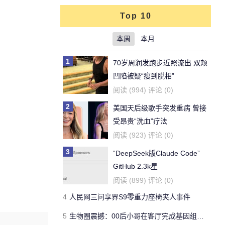
Top 10
本周
本月
1
70岁周润发跑步近照流出 双颊
凹陷被疑“瘦到脱相”
阅读 (994) 评论 (0)
2
美国天后级歌手突发重病 曾接
受昂贵“洗血”疗法
阅读 (923) 评论 (0)
3
“DeepSeek版Claude Code”
GitHub 2.3k星
阅读 (899) 评论 (0)
4
人民网三问享界S9零重力座椅夹人事件
5
生物圈震撼：00后小哥在客厅完成基因组测序 27亿美金壁垒塌了