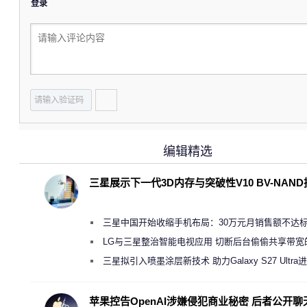
登录
编辑精选
三星展示下一代3D内存与突破性V10 BV-NAN
三星中国开始收缩手机布局：30万元月销售额不达
店 将被逐步清退
LG与三星整治智能电视应用 切断后台偷偷共享带宽
规行为
三星拟引入喷墨涂层新技术 助力Galaxy S27 Ultra
缩减镜头模组厚度
苹果控告OpenAI涉嫌侵犯商业秘密 后者公开聊