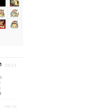
功
09:21
C
行
消
端
09:16