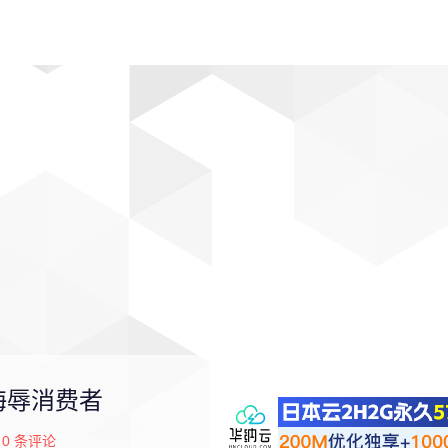
动漫
趣闻
科学
软件
主题
排行
侮辱消费者
0
条评论