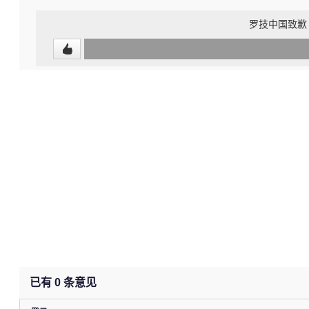
罗技中国致歉
0
(undefined%)
已有
0
条意见