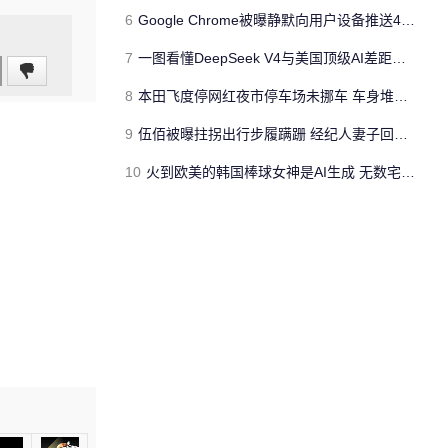
6
Google Chrome被曝静默向用户设备推送4GB本地AI模型
7
一图看懂DeepSeek V4与美国顶级AI差距：落后8个月
8
本田飞度停网红夜市停车场未挪车 车身堆满垃圾、车牌被掰断
9
伍佰被曝拄拐出行步履蹒跚 经纪人妻子回应真相
10
火到欧美的韩国棒球女神是AI生成 无数宅男梦碎