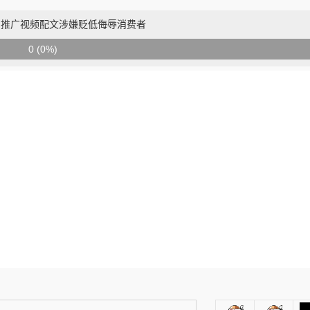
 推广视频配文涉嫌贬低侮辱消费者
0 (0%)