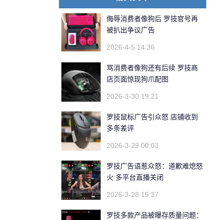
侮辱消费者像狗后 罗技官号再
被扒出争议广告
2026-4-5 14:36
骂消费者像狗还有后续 罗技商
店页面惊现狗爪配图
2026-3-30 19:21
罗技鼠标广告引众怒 店铺收到
多条差评
2026-3-29 00:03
罗技广告语惹众怒：道歉难熄怒
火 多平台直播关闭
2026-3-28 15:37
罗技多款产品被曝存质量问题：