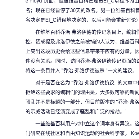
e Floyd"页面，但被维基百科管理员El_C以程
名；现在已经暂停了30天的改名。另一位维基百科管
名决定是El_C错误地决定的，以后可能会重新讨论
在维基百科乔治·弗洛伊德的传记条目上，编辑
控。赞成提及弗洛伊德之前被捕的人认为，维基百
上突出这段历史会给这些信息带来不应有的分量，因
件没有关系。同时，访问乔治-弗洛伊德传记页面的
将这一条目并入 "乔治·弗洛伊德被杀 "一文的建议。
对于是否在名为 "乔治·弗洛伊德抗议 "的文
拒绝这些要求的编辑们的理由是，大多数可靠的新
骚乱并不是标题的一部分，但目前版本的 "乔治·弗洛
的示威活动已经演变成了骚乱和广泛的抢劫。"
一些维基百科用户对中立这个词本身有异议。这群人包
门研究在线社区和自由知识运动的社会科学家。 Koe