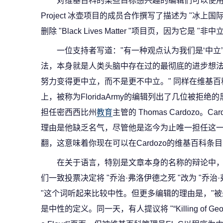
对维基百科的某些目标感兴趣的编辑们可以使用所
Project 冰壶项目的成员合作撰写了描述为 "冰上
删除 "Black Lives Matter "项目页，因为它是 "非
一位支持者写道："有一种观点认为我们是‘中立
法，本身就是人类头脑中存在过的最彻底的进步想法。
努力变得更中立，而不是更不中立。" 同样在维基百科创始
上，被称为FloridaArmy的编辑列出了几位被拒
担任密西西比州
教育
主管的 Thomas Cardozo
理由是他缺乏名气，尽管他是迄今为止唯一担任这一
翻，这意味着你现在可以在Cardozo的维基百科条
在关于语言，特别是文章本身的名称的辩论中，
们一致投票决定将 "乔治·弗洛伊德之死 "改为 "乔
"这个词听起来比较中性。但更多编辑的理由是，"被
是中性的定义。同一天，有人提议将 "“Killing of George