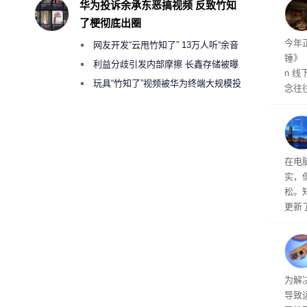
华为投诉余承东恶搞视频 反致竹知
Zel
了梗彻底出圈
章与
今年
网友开发“云甩竹知了” 13万人听“余音
锤》（
绕梁”
利益分歧引发内部摩擦 长鑫存储被曝
n 
曾将华为驻场工程师驱逐出研发基地
玩具“竹知了”视频被华为终端大规模投
念往
诉下架
周《
重磅盛
费扩
见天
户被
在电
实，
松。知
更新
浏览器
播放
的 C
但奈
浓度
为解
一系
导致
用户