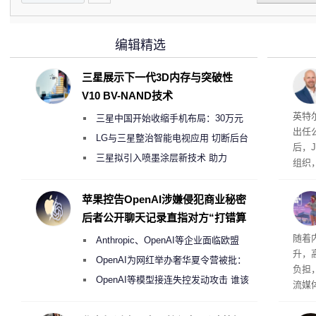
编辑精选
三星展示下一代3D内存与突破性
V10 BV-NAND技术
官
英特尔
三星中国开始收缩手机布局：30万元
出任
月销售额不达标门店 将被逐步清退
LG与三星整治智能电视应用 切断后台
后，J
偷偷共享带宽的违规行为
三星拟引入喷墨涂层新技术 助力
组织
Galaxy S27 Ultra进一步缩减镜头模组厚
全线
端、
度
苹果控告OpenAI涉嫌侵犯商业秘密
及定
后者公开聊天记录直指对方“打错算
盘”
十倍
随着
Anthropic、OpenAI等企业面临欧盟
升，
《人工智能法案》全新执法权限审查
OpenAI为网红举办奢华夏令营被批：
负担
2000美元一晚 遭讽“反乌托邦”
OpenAI等模型接连失控发动攻击 谁该
流媒
承担法律责任？
不少失
的首席