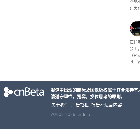
圣地
研发
池驱
体内
op
与耗
网站
在拉斯
当的
会上
家科
（Ro
基（K
震惊
安全
联网
报道中出现的商标及图像版权属于其合法持有
机构
请遵守理性，宽容，换位思考的原则。
漏洞
关于我们
广告招租
报告不适当内容
©2003-2026 cnBeta