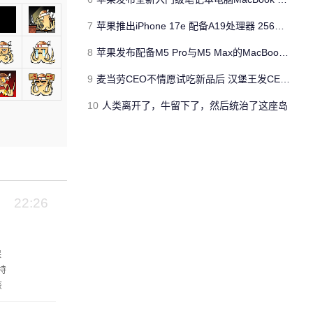
7
苹果推出iPhone 17e 配备A19处理器 256GB容量起步 刘海屏依旧
8
苹果发布配备M5 Pro与M5 Max的MacBook Pro 本地AI能力再升级 ​
9
麦当劳CEO不情愿试吃新品后 汉堡王发CEO狠咬皇堡视频借势营销
10
人类离开了，牛留下了，然后统治了这座岛
22:26
保
特
该
池