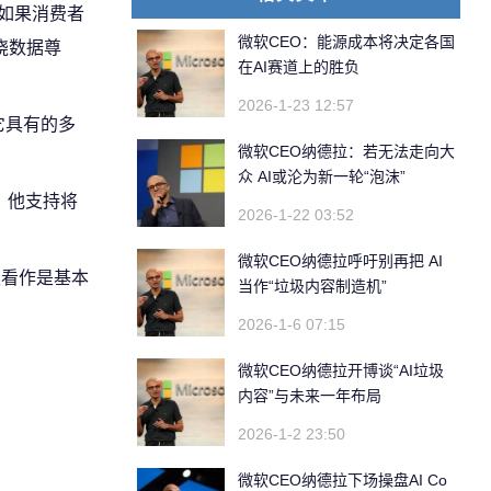
如果消费者
微软CEO：能源成本将决定各国
绕数据尊
在AI赛道上的胜负
2026-1-23 12:57
它具有的多
微软CEO纳德拉：若无法走向大
众 AI或沦为新一轮“泡沫”
表示，他支持将
2026-1-22 03:52
微软CEO纳德拉呼吁别再把 AI
权看作是基本
当作“垃圾内容制造机”
2026-1-6 07:15
微软CEO纳德拉开博谈“AI垃圾
内容”与未来一年布局
2026-1-2 23:50
微软CEO纳德拉下场操盘AI Co