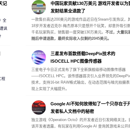
阵列。
天记
中国玩家贡献130万美元 游戏开发者以为
发财结果全退款了
一款售价高达200美元的游戏作品近日在Steam引发热议，
案》全
18岁开发者迈克尔·梅杰原本只是想开个玩笑，却意外吸引
 遭讽
千名玩家购买，销售额一度突破130万美元。
不过，大量玩
？
随后申请退款，最终实际收入仅剩约2045美元。
圈
三星发布首款搭载DeepPix技术的
ISOCELL HPC图像传感器
三星电子今日正式发布了旗下全新旗舰级移动图像传感器
——
ISOCELL HPC
。该传感器首次引入业界领先的DeepPi
工程
技术，支持16-bit RAW格式输出，在动态范围与暗光拍摄表
现上实现了大幅提升。
Google AI不知何故得知了一个只存在于
发者私人文档中的秘密
独立游戏《Operation Octo》的开发者近日引发网络关注。
该开发者透露，有玩家在利用Google AI 查询其游戏未公开