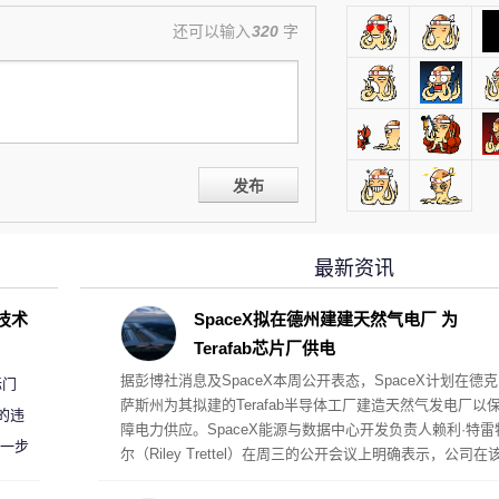
还可以输入
320
字
发布
最新资讯
D技术
SpaceX拟在德州建建天然气电厂 为
Terafab芯片厂供电
据彭博社消息及SpaceX本周公开表态，SpaceX计划在德克
标门
萨斯州为其拟建的Terafab半导体工厂建造天然气发电厂以
的违
障电力供应。SpaceX能源与数据中心开发负责人赖利·特雷
进一步
尔（Riley Trettel）在周三的公开会议上明确表示，公司在
项目中将采取“自备电力”的模式，并配备规模极其庞大的电