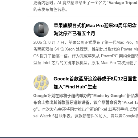
更新内容时，AI 竟然精准给出了一个名为
“Vantage Tripod
的未发布角色名称。
苹果旗舰台式机Mac Pro迎来20周年纪念
淘汰停产已有五个月
2006 年 8 月 7 日，苹果公司正式发布了第一代
Mac Pro
，
备两颗双核 64 位 Xeon 处理器，性能比其取代的 Power M
G5 提升了最高一倍。作为完成苹果从 PowerPC 架构全面
型至 Intel 芯片的关键末款机型，原版 Mac Pro 首次搭载了
CI Express 扩展槽，起步售价为 2499 美元。
Google首款蓝牙追踪器或于8月12日面世
加入“Find Hub”生态
Google计划在即将于纽约举办的“Made by Google”新品
布会上推出其首款蓝牙追踪设备，该产品暂命名为“Pixel T
g”。
本次发布会还将同步推出全新的Pixel 11系列手机以及P
xel Watch 5智能手表。这款新硬件的加入，意味着Google
直接与苹果AirTag 2、三星Galaxy SmartTag 2以及摩托罗
Moto Tag 2等主流蓝牙追踪器展开正面竞争。