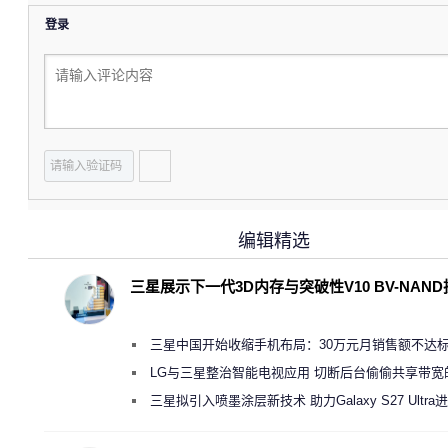
登录
编辑精选
三星展示下一代3D内存与突破性V10 BV-NAN
三星中国开始收缩手机布局：30万元月销售额不达
店 将被逐步清退
LG与三星整治智能电视应用 切断后台偷偷共享带宽
规行为
三星拟引入喷墨涂层新技术 助力Galaxy S27 Ultra
缩减镜头模组厚度