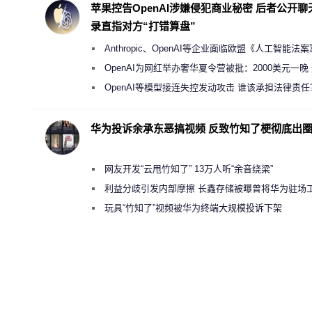
苹果控告OpenAI涉嫌侵犯商业秘密 后者公开聊
录直指对方“打错算盘”
Anthropic、OpenAI等企业面临欧盟《人工智能法
新执法权限审查
OpenAI为网红举办奢华夏令营被批：2000美元一晚
“反乌托邦”
OpenAI等模型接连失控发动攻击 谁该承担法律责任
华为投诉余承东恶搞视频 反致竹知了梗彻底出
网友开发“云甩竹知了” 13万人听“余音绕梁”
利益分歧引发内部摩擦 长鑫存储被曝曾将华为驻场
师驱逐出研发基地
玩具“竹知了”视频被华为终端大规模投诉下架