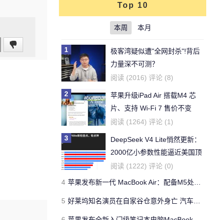
Top 10
本周
本月
1
极客湾疑似遭"全网封杀"!背后
力量深不可测？
阅读 (2016) 评论 (8)
2
苹果升级iPad Air 搭载M4 芯
片、支持 Wi‑Fi 7 售价不变
阅读 (1264) 评论 (1)
3
DeepSeek V4 Lite悄然更新：
2000亿小参数性能逼近美国顶
流
阅读 (1222) 评论 (0)
4
苹果发布新一代 MacBook Air：配备M5处理器 性能、存储与 AI 全面升级 ​
5
好莱坞知名演员在自家谷仓意外身亡 汽车搭电时突然自燃
6
苹果发布全新入门级笔记本电脑MacBook Neo 起售价599美元