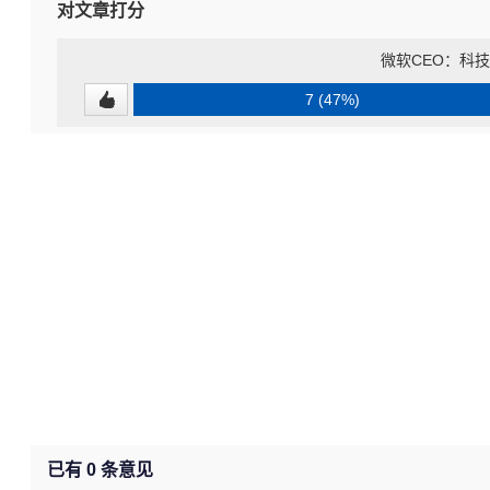
对文章打分
微软CEO：科
7 (47%)
已有
0
条意见