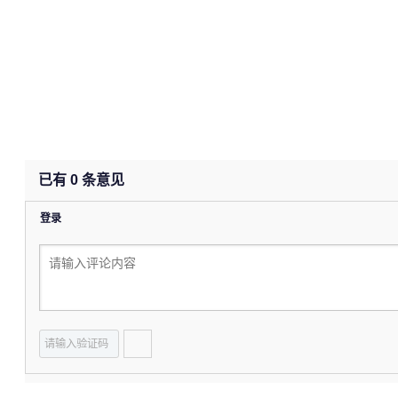
已有
0
条意见
登录