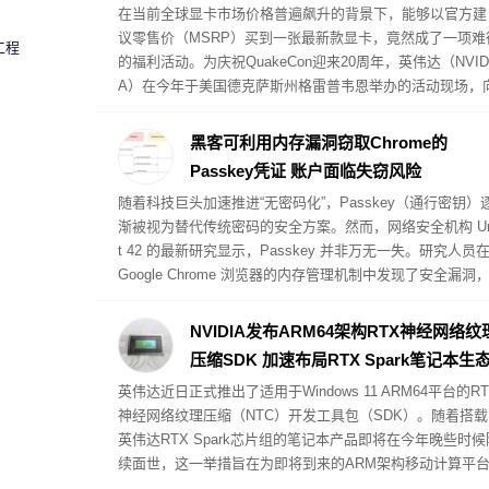
在当前全球显卡市场价格普遍飙升的背景下，能够以官方建
议零售价（MSRP）买到一张最新款显卡，竟然成了一项难
工程
的福利活动。为庆祝QuakeCon迎来20周年，英伟达（NVID
A）在今年于美国德克萨斯州格雷普韦恩举办的活动现场，
到场玩家提供了以原价购买RTX 5000系列公版显卡（Found
rs Edition）的特权。英伟达将这一现场销售活动命名为“实
黑客可利用内存漏洞窃取Chrome的
核验优先购（Verified Priority Access IRL）”。
Passkey凭证 账户面临失窃风险
随着科技巨头加速推进“无密码化”，Passkey（通行密钥）
渐被视为替代传统密码的安全方案。然而，网络安全机构 Un
t 42 的最新研究显示，Passkey 并非万无一失。研究人员
Google Chrome 浏览器的内存管理机制中发现了安全漏洞
黑客可以利用该漏洞直接从 Chrome 内存中提取并窃取 Pas
key 密钥，进而控制受害者的在线账户。不过，实施此类攻
NVIDIA发布ARM64架构RTX神经网络纹
的前提条件是受害者的 PC 设备必须已被注入恶意软件。
压缩SDK 加速布局RTX Spark笔记本生
英伟达近日正式推出了适用于Windows 11 ARM64平台的RT
神经网络纹理压缩（NTC）开发工具包（SDK）。随着搭载
英伟达RTX Spark芯片组的笔记本产品即将在今年晚些时候
续面世，这一举措旨在为即将到来的ARM架构移动计算平
提供全面的技术支撑。