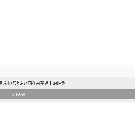
源成本将决定各国在AI赛道上的胜负
0 (0%)