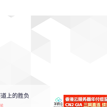
动漫
趣闻
科学
软件
主题
排行
赛道上的胜负
论