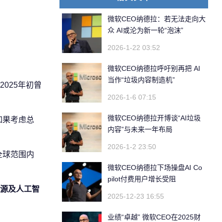
微软CEO纳德拉：若无法走向大
众 AI或沦为新一轮“泡沫”
2026-1-22 03:52
微软CEO纳德拉呼吁别再把 AI
当作“垃圾内容制造机”
2025年初曾
2026-1-6 07:15
微软CEO纳德拉开博谈“AI垃圾
如果考虑总
内容”与未来一年布局
2026-1-2 23:50
全球范围内
微软CEO纳德拉下场操盘AI Co
pilot付费用户增长受阻
源及人工智
2025-12-23 16:55
业绩“卓越” 微软CEO在2025财