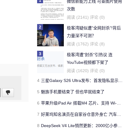
1
微信新能力上线 可查图片使用
次数
阅读 (2141) 评论 (0)
2
极客湾疑似遭"全网封杀"!背后
力量深不可测？
阅读 (1762) 评论 (8)
3
极客湾遭"封杀"引热议 连
YouTube视频都下架了
阅读 (1620) 评论 (0)
4
三星Galaxy S26 Ultra发布：首发隐私显示屏、骁龙 8 Elite Gen 5与60W闪充
5
魅族手机要结束了 但也早就结束了
6
苹果升级iPad Air 搭载M4 芯片、支持 Wi‑Fi 7 售价不变
7
好莱坞知名演员在自家谷仓意外身亡 汽车搭电时突然自燃
8
DeepSeek V4 Lite悄然更新：2000亿小参数性能逼近美国顶流