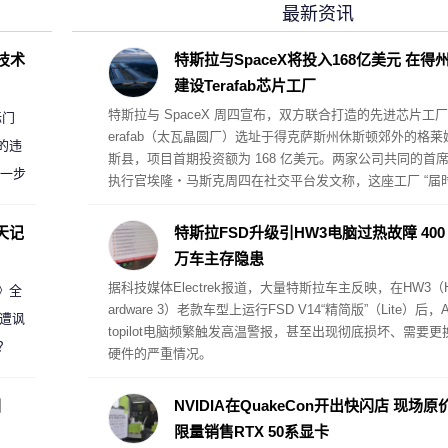
最新资讯
D技术
特斯拉与SpaceX将投入168亿美元 在得
建设Terafab芯片工厂
特斯拉与 SpaceX 周四宣布，双方联合打造的先进芯片工厂
标门
erafab（太瓦晶圆厂）选址于得克萨斯州休斯顿郊外的格莱
的违
斯县，项目首期投资额为 168 亿美元。两家公司共同的首
进一步
执行官埃隆・马斯克周四在社交平台发文称，这座工厂 “届
将毫无疑问成为全球规模最大、价值最高的单体建筑”。Spa
eX 披露，厂区规划制造面积超 1 亿平方英尺。
天记
特斯拉FSD升级引HW3电脑过热故障 400
万车主存隐患
据科技媒体Electrek报道，大量特斯拉车主反映，在HW3（
案》全
ardware 3）老款车型上运行FSD V14“精简版”（Lite）后，A
 遭讽
topilot电脑频繁触发高温警报，甚至出现彻底损坏、需要更
？
硬件的严重情况。
圈
NVIDIA在QuakeCon开出快闪店 现场原
限量销售RTX 50系显卡