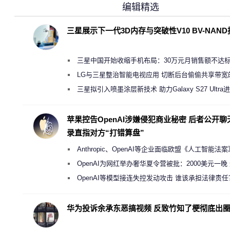
编辑精选
三星展示下一代3D内存与突破性V10 BV-NAN
三星中国开始收缩手机布局：30万元月销售额不达
店 将被逐步清退
LG与三星整治智能电视应用 切断后台偷偷共享带宽
规行为
三星拟引入喷墨涂层新技术 助力Galaxy S27 Ultra
缩减镜头模组厚度
苹果控告OpenAI涉嫌侵犯商业秘密 后者公开聊
录直指对方“打错算盘”
Anthropic、OpenAI等企业面临欧盟《人工智能法
新执法权限审查
OpenAI为网红举办奢华夏令营被批：2000美元一晚
“反乌托邦”
OpenAI等模型接连失控发动攻击 谁该承担法律责任
华为投诉余承东恶搞视频 反致竹知了梗彻底出