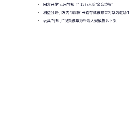
网友开发“云甩竹知了” 13万人听“余音绕梁”
利益分歧引发内部摩擦 长鑫存储被曝曾将华为驻场
师驱逐出研发基地
玩具“竹知了”视频被华为终端大规模投诉下架