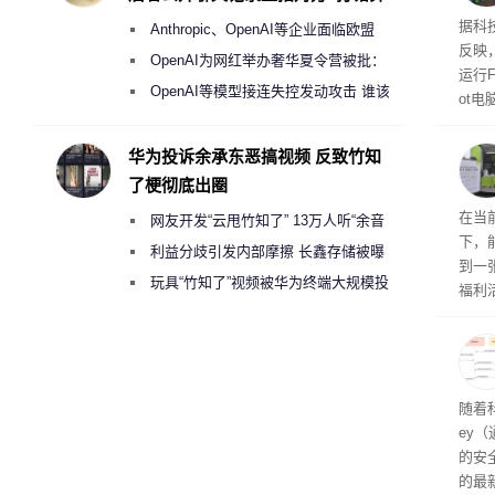
建筑”
盘”
患
据科技
Anthropic、OpenAI等企业面临欧盟
超 1
反映，
《人工智能法案》全新执法权限审查
OpenAI为网红举办奢华夏令营被批：
运行F
2000美元一晚 遭讽“反乌托邦”
OpenAI等模型接连失控发动攻击 谁该
ot
承担法律责任？
损坏
华为投诉余承东恶搞视频 反致竹知
了梗彻底出圈
RTX
在当
网友开发“云甩竹知了” 13万人听“余音
下，
绕梁”
利益分歧引发内部摩擦 长鑫存储被曝
到一
曾将华为驻场工程师驱逐出研发基地
玩具“竹知了”视频被华为终端大规模投
福利活
诉下架
英伟
州格
家提供
卡（F
户面
随着科
这一
ey
（Veri
的安全
的最新