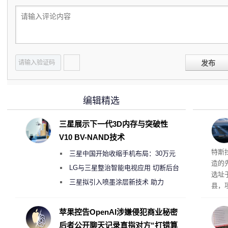
发布
编辑精选
三星展示下一代3D内存与突破性
V10 BV-NAND技术
Ter
特斯拉
三星中国开始收缩手机布局：30万元
造的先
月销售额不达标门店 将被逐步清退
LG与三星整治智能电视应用 切断后台
选址
偷偷共享带宽的违规行为
三星拟引入喷墨涂层新技术 助力
县，
Galaxy S27 Ultra进一步缩减镜头模组厚
公司
在社
度
苹果控告OpenAI涉嫌侵犯商业秘密
疑问
后者公开聊天记录直指对方“打错算