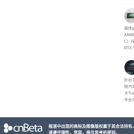
失。研
内存
以利用
并窃取
SD
英伟达
在线
态
AR
件是
C）
软件
RTX
年晚
将到
的技
起售
针对
特汽
卡“F
平台
为2
车的
报道中出现的商标及图像版权属于其合法持有
请遵守理性，宽容，换位思考的原则。