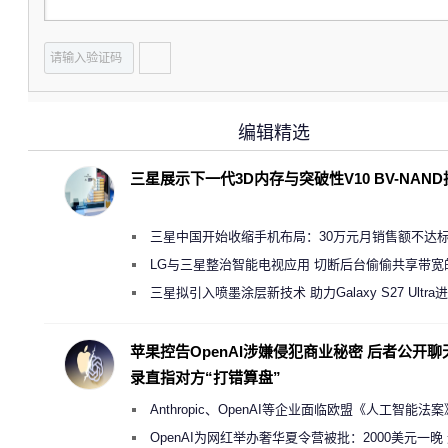
编辑精选
三星展示下一代3D内存与突破性V10 BV-NAN
三星中国开始收缩手机布局：30万元月销售额不达
店 将被逐步清退
LG与三星整治智能电视应用 切断后台偷偷共享带宽
规行为
三星拟引入喷墨涂层新技术 助力Galaxy S27 Ultra
缩减镜头模组厚度
苹果控告OpenAI涉嫌侵犯商业秘密 后者公开聊
录直指对方“打错算盘”
Anthropic、OpenAI等企业面临欧盟《人工智能法
新执法权限审查
OpenAI为网红举办奢华夏令营被批：2000美元一晚