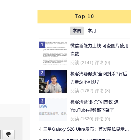
Top 10
本周
本月
1
微信新能力上线 可查图片使用
次数
阅读 (2141) 评论 (0)
2
极客湾疑似遭"全网封杀"!背后
力量深不可测？
阅读 (1762) 评论 (8)
3
极客湾遭"封杀"引热议 连
YouTube视频都下架了
阅读 (1620) 评论 (0)
4
三星Galaxy S26 Ultra发布：首发隐私显示屏、骁龙 8 Elite Gen 5与60W闪充