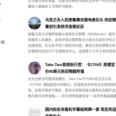
企正面竞争的准备，也要坦然接受中国车企终有一天会大规
？
模进入美国本土市场的可能性。
圈
乌克兰无人机密集袭击俄电商巨头 供应链
重创引发经济连锁反应
随着乌克兰对俄罗斯最大电商巨头野莓（Wildberries）展开
规模无人机袭击，这场冲突对俄罗斯本土商业生态的冲击正
工程
加速显现。在过去不到三周的时间里，袭击已波及野莓分布
在俄境内的近20个仓储物流中心，造成数十万平方米的库房
被毁，并引发大规模火灾。据卫星图像分析评估，被毁损的
仓储面积已超过118万平方米，占该平台总仓储容量的五分
Take-Two首席执行官：《GTA6》即便定
一以上。
价80美元依旧物超所值
在长达数月的猜测发酵后，Take-Two于今年6月正式公布，
《GTA6》基础版定价80美元，且该版本并未包含全部游戏
容。这笔开销并不算低，更何况多数玩家大概率还会额外加
购20美元的终极版——官方称终极版包含“一系列专属高端
具、武器、服装，以及贯穿杰森与露西娅整条故事线的专属
剧情内容”。但Take-Two首席执行官斯特劳斯·泽尔尼克认为
国内知名非盈利字幕组再倒一家 现实所迫
就游戏的内容体量而言，这个定价已经相当划算。