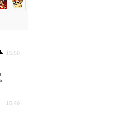
拒
15:50
回
新
15:49
体