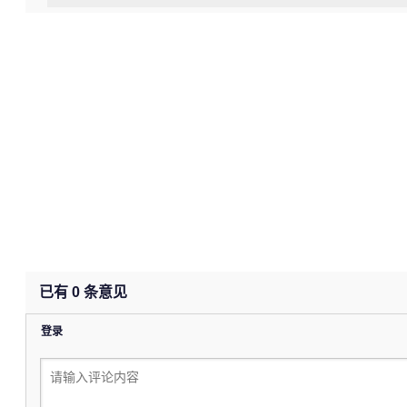
已有
0
条意见
登录