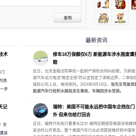
发布
最新资讯
D技术
修车18万保额仅6万 新能源车涉水报废遭
赔
近日，北京金融法院审结一起财产保险合同纠纷案，为新能
标门
源汽车动力电池“推定全损”的认定划定了清晰边界，二审驳
的违
保险公司上诉，维持原判。2024年8月10日，
张先生驾驶其
进一步
能源汽车行经积水路段发生事故，车辆因涉水受损。
天记
福特：美国不可能永远把中国车企挡在门
外 但来也给打回去
近日，福特汽车执行董事长比尔·福特近期接受美国当地媒
案》全
采访时公开表态，整个美国汽车行业必须提前做好和中国车
 遭讽