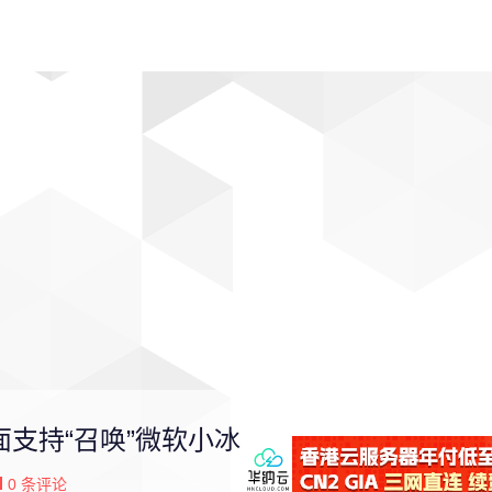
动漫
趣闻
科学
软件
主题
排行
全面支持“召唤”微软小冰
0
条评论