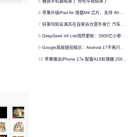
5
魅族手机要结束了 但也早就结束了
6
苹果升级iPad Air 搭载M4 芯片、支持 Wi‑Fi 7 售价不变
7
好莱坞知名演员在自家谷仓意外身亡 汽车搭电时突然自燃
8
DeepSeek V4 Lite悄然更新：2000亿小参数性能逼近美国顶流
9
Google高层提前暗示：Android 17不再只是操作系统
10
苹果推出iPhone 17e 配备A19处理器 256GB容量起步 刘海屏依旧