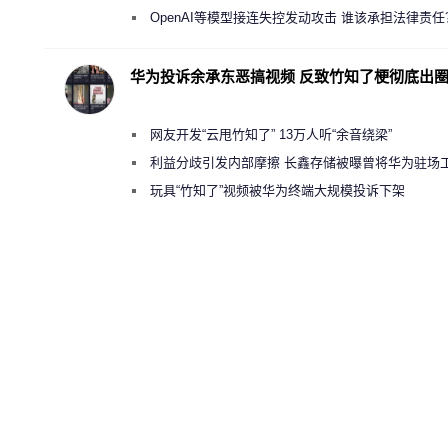
“反乌托邦”
OpenAI等模型接连失控发动攻击 谁该承担法律责任
华为投诉余承东恶搞视频 反致竹知了梗彻底出
网友开发“云甩竹知了” 13万人听“余音绕梁”
利益分歧引发内部摩擦 长鑫存储被曝曾将华为驻场
师驱逐出研发基地
玩具“竹知了”视频被华为终端大规模投诉下架