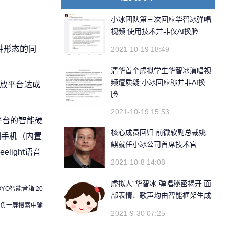
小冰团队第三次回应华智冰弹唱
视频 使用技术并非仅AI换脸
各种形态的同
2021-10-19 18:49
清华首个虚拟学生华智冰演唱视
频遭质疑 小冰回应称并非AI换
 开放平台达成
脸
2021-10-19 15:53
平台的智能硬
核心成员回归 前微软副总裁姚
列手机（内置
麒就任小冰公司首席技术官
light语音
2021-10-8 14:08
虚拟人“华智冰”弹唱秘密揭开 面
YO智能音箱 20
部表情、歌声均由智能框架生成
在负一屏搜索中输
2021-9-30 07:25