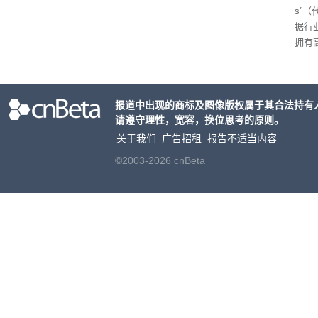
s”（
据行
拥有高
在直接
务器
报道中出现的商标及图像版权属于其合法持有
请遵守理性，宽容，换位思考的原则。
关于我们
广告招租
报告不适当内容
©2003-2026 cnBeta