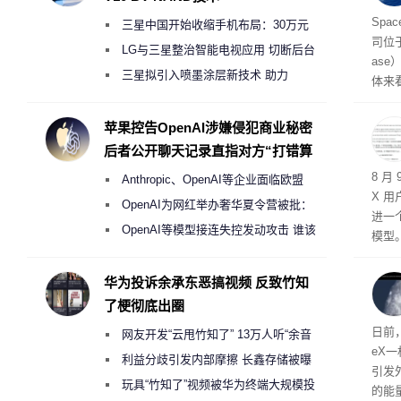
海
Spa
三星中国开始收缩手机布局：30万元
司位
月销售额不达标门店 将被逐步清退
LG与三星整治智能电视应用 切断后台
as
偷偷共享带宽的违规行为
三星拟引入喷墨涂层新技术 助力
体来
Galaxy S27 Ultra进一步缩减镜头模组厚
尤其
2米
度
苹果控告OpenAI涉嫌侵犯商业秘密
海岸
后者公开聊天记录直指对方“打错算
盘”
8 月
Anthropic、OpenAI等企业面临欧盟
X 用
《人工智能法案》全新执法权限审查
OpenAI为网红举办奢华夏令营被批：
进一
2000美元一晚 遭讽“反乌托邦”
OpenAI等模型接连失控发动攻击 谁该
模型。
承担法律责任？
迄今
与 G
华为投诉余承东恶搞视频 反致竹知
了梗彻底出圈
日前
网友开发“云甩竹知了” 13万人听“余音
eX
绕梁”
利益分歧引发内部摩擦 长鑫存储被曝
引发
曾将华为驻场工程师驱逐出研发基地
玩具“竹知了”视频被华为终端大规模投
的能