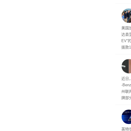
诉下架
析撞
了解
后续
政策
美国
达县宣
EV
拨款
者提
惠及
面临
近日，
-B
州联
牌部
缺陷
性烫
赔，
事车
256
英特尔