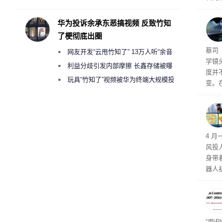
承担法律责任？
物，
演变
华为投诉余承东恶搞视频 反致竹知
报告
了梗彻底出圈
蔡司
网友开发“云甩竹知了” 13万人听“余音
学镜
绕梁”
利益分歧引发内部摩擦 长鑫存储被曝
度并
曾将华为驻场工程师驱逐出研发基地
玩具“竹知了”视频被华为终端大规模投
变。
诉下架
这家
最新
李箱
4 
风投
身带
器人
形机
“用i