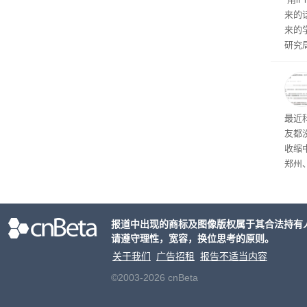
来的
来的
研究
是《Is
最近
友都
收缩
郑州
现了
网上
单粗
报道中出现的商标及图像版权属于其合法持有
清退
请遵守理性，宽容，换位思考的原则。
关于我们
广告招租
报告不适当内容
©2003-2026 cnBeta