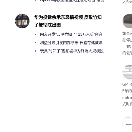
人So
承担法律责任？
Ul
蓝色设
华为投诉余承东恶搞视频 反致竹知
ra
了梗彻底出圈
生产
如果
网友开发“云甩竹知了” 13万人听“余音
在停
绕梁”
利益分歧引发内部摩擦 长鑫存储被曝
上做
曾将华为驻场工程师驱逐出研发基地
玩具“竹知了”视频被华为终端大规模投
的包
诉下架
如官方
初停
题
GPT
5年
mitri
式时
似然