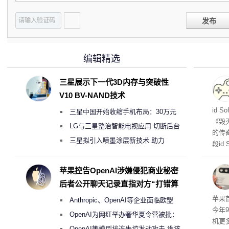
发布
编辑精选
三星展示下一代3D内存与突破性
V10 BV-NAND技术
战士
id 
三星中国开始收缩手机布局：30万元
《毁
月销售额不达标门店 将被逐步清退
LG与三星整治智能电视应用 切断后台
的传
偷偷共享带宽的违规行为
三星拟引入喷墨涂层新技术 助力
段id
Galaxy S27 Ultra进一步缩减镜头模组厚
灭战
度
苹果控告OpenAI涉嫌侵犯商业秘密
后者公开聊天记录直指对方“打错算
盘”
苹果首
Anthropic、OpenAI等企业面临欧盟
今年
《人工智能法案》全新执法权限审查
OpenAI为网红举办奢华夏令营被批：
机更
2000美元一晚 遭讽“反乌托邦”
OpenAI等模型接连失控发动攻击 谁该