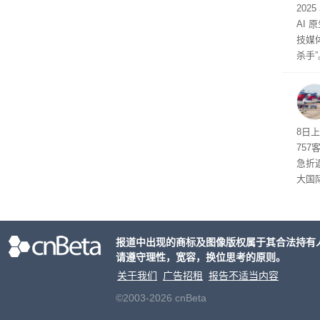
202
AI 
技媒
杀手”
8日
75
急折
大国
人员
报道中出现的商标及图像版权属于其合法持有
请遵守理性，宽容，换位思考的原则。
关于我们
广告招租
报告不适当内容
©2003-2026 cnBeta