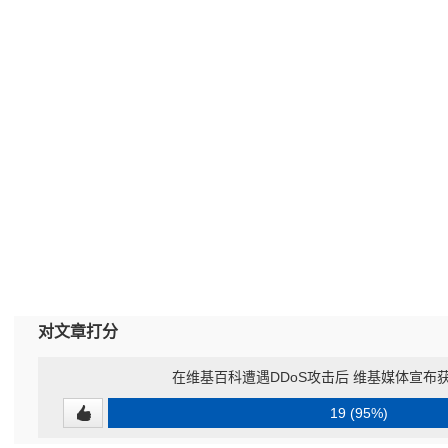
对文章打分
在维基百科遭遇DDoS攻击后 维基媒体宣布获
19 (95%)