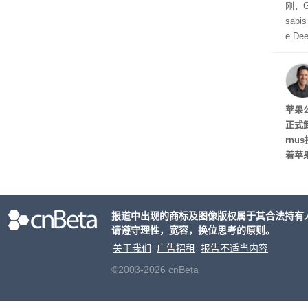
刚，Go
sab
e De
家。
任
苹果
正式
rn
着苹
资料显
布斯
至20
报道中出现的商标及图像版权属于其合法持有
长已达
请遵守理性，宽容，换位思考的原则。
天，
行官
关于我们
广告招租
报告不适当内容
©2003-2026 cnBeta