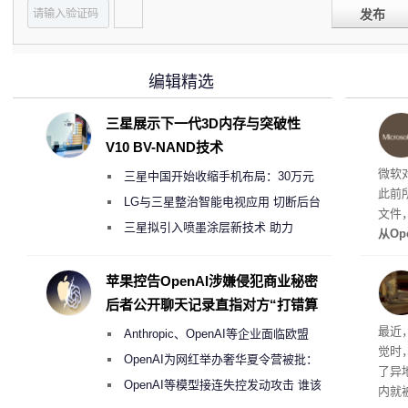
发布
编辑精选
三星展示下一代3D内存与突破性
V10 BV-NAND技术
微软
三星中国开始收缩手机布局：30万元
此前
月销售额不达标门店 将被逐步清退
LG与三星整治智能电视应用 切断后台
文件
偷偷共享带宽的违规行为
三星拟引入喷墨涂层新技术 助力
从Op
Galaxy S27 Ultra进一步缩减镜头模组厚
数字
营收
度
苹果控告OpenAI涉嫌侵犯商业秘密
后者公开聊天记录直指对方“打错算
盘”
最近
Anthropic、OpenAI等企业面临欧盟
觉时
《人工智能法案》全新执法权限审查
OpenAI为网红举办奢华夏令营被批：
了异
2000美元一晚 遭讽“反乌托邦”
OpenAI等模型接连失控发动攻击 谁该
内就