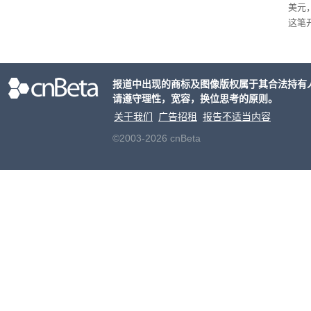
美元
这笔
率还
称终
器、
报道中出现的商标及图像版权属于其合法持有
事线的
请遵守理性，宽容，换位思考的原则。
行官
容体
关于我们
广告招租
报告不适当内容
©2003-2026 cnBeta