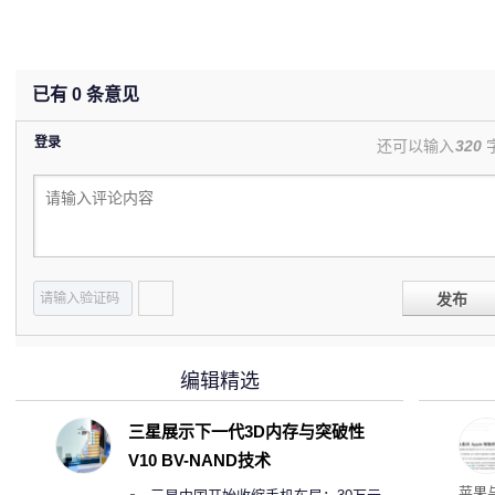
已有
0
条意见
登录
还可以输入
320
发布
编辑精选
三星展示下一代3D内存与突破性
V10 BV-NAND技术
了
苹果