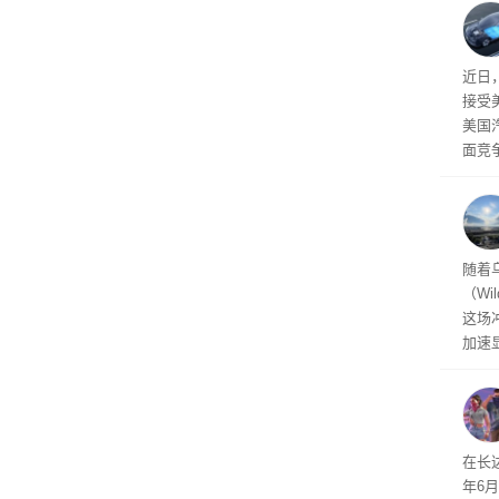
事故
给打
近日
接受
美国
面竞
有一
性。
经济
随着
（Wi
这场
加速
击已
物流
毁，
评估
依旧
在长达
米，
年6
上。