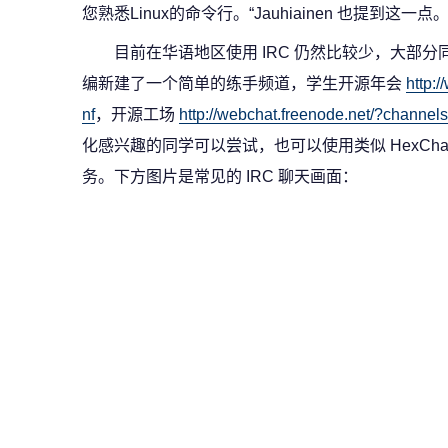
您熟悉Linux的命令行。“Jauhiainen 也提到这一点
目前在华语地区使用 IRC 仍然比较少，大部分
编新建了一个简单的练手频道，学生开源年会
http:
nf
，开源工场
http://webchat.freenode.net/?channe
化感兴趣的同学可以尝试，也可以使用类似 HexChat
务。下方图片是常见的 IRC 聊天画面：