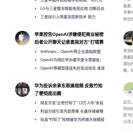
三星中国开始收缩手机布局：30万元
备案
月销售额不达标门店 将被逐步清退
LG与三星整治智能电视应用 切断后台
苹果
偷偷共享带宽的违规行为
三星拟引入喷墨涂层新技术 助力
经出
Galaxy S27 Ultra进一步缩减镜头模组厚
ac 
度
苹果控告OpenAI涉嫌侵犯商业秘密
后者公开聊天记录直指对方“打错算
盘”
内窥
来自
Anthropic、OpenAI等企业面临欧盟
表最
《人工智能法案》全新执法权限审查
OpenAI为网红举办奢华夏令营被批：
游玩
2000美元一晚 遭讽“反乌托邦”
OpenAI等模型接连失控发动攻击 谁该
能，
承担法律责任？
球》
训练
华为投诉余承东恶搞视频 反致竹知
了梗彻底出圈
近日
网友开发“云甩竹知了” 13万人听“余音
同纠
绕梁”
利益分歧引发内部摩擦 长鑫存储被曝
损”
曾将华为驻场工程师驱逐出研发基地
玩具“竹知了”视频被华为终端大规模投
公司
诉下架
先生