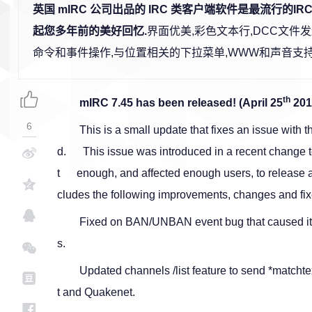
英国 mIRC 公司出品的 IRC 类客户端软件是最流行的I
起您多年前的美好回忆.
界面优美,彩色文本行,DCC文件
命令和事件操作,与位置相关的下拉菜单,WWW和声音支持
th
mIRC 7.45 has been released! (April 25
201
6
This is a small update that fixes an issue wi
d. This issue was introduced in a recent change 
t enough, and affected enough users, to release a 
cludes the following improvements, changes and fix
Fixed on BAN/UNBAN event bug that caused it t
s.
Updated channels /list feature to send *matchte
t and Quakenet.