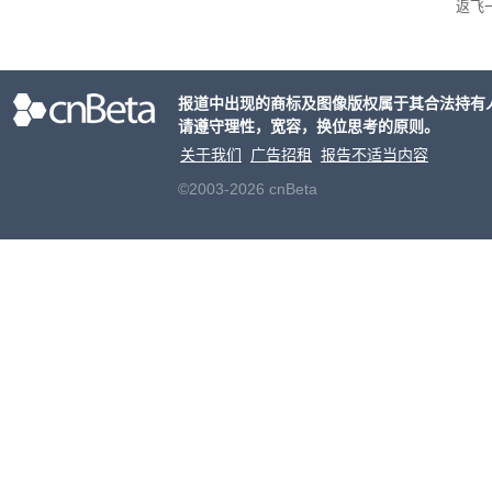
返飞
官方
意渠
非好
报道中出现的商标及图像版权属于其合法持有
请遵守理性，宽容，换位思考的原则。
关于我们
广告招租
报告不适当内容
©2003-2026 cnBeta