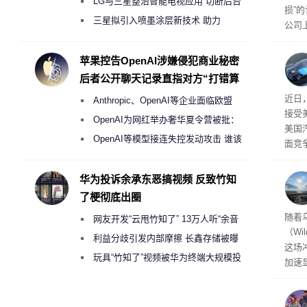
月销售额不达标门店 将被逐步清退
LG与三星整治智能电视应用 切断后台
损”
偷偷共享带宽的违规行为
三星拟引入喷墨涂层新技术 助力
公司
Galaxy S27 Ultra进一步缩减镜头模组厚
先生
事故
度
苹果控告OpenAI涉嫌侵犯商业秘密
后者公开聊天记录直指对方“打错算
盘”
给打
近日
Anthropic、OpenAI等企业面临欧盟
接受
《人工智能法案》全新执法权限审查
OpenAI为网红举办奢华夏令营被批：
美国
2000美元一晚 遭讽“反乌托邦”
OpenAI等模型接连失控发动攻击 谁该
面竞
承担法律责任？
有一
性。
华为投诉余承东恶搞视频 反致竹知
了梗彻底出圈
经济
随着
网友开发“云甩竹知了” 13万人听“余音
（Wi
绕梁”
利益分歧引发内部摩擦 长鑫存储被曝
这场
曾将华为驻场工程师驱逐出研发基地
玩具“竹知了”视频被华为终端大规模投
加速
诉下架
击已
物流