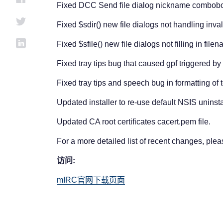
Fixed DCC Send file dialog nickname combobox
Fixed $sdir() new file dialogs not handling inva
Fixed $sfile() new file dialogs not filling in file
Fixed tray tips bug that caused gpf triggered by r
Fixed tray tips and speech bug in formatting of 
Updated installer to re-use default NSIS uninsta
Updated CA root certificates cacert.pem file.
For a more detailed list of recent changes, ple
访问:
mIRC官网下载页面