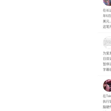
毁，
评估
依旧
在长达
米，
年6
上。
美元
这笔
率还
称终
器、
事线的
为爱
行官
日双
容体
暂停
字幕
流媒
在Ta
执行
脑硬