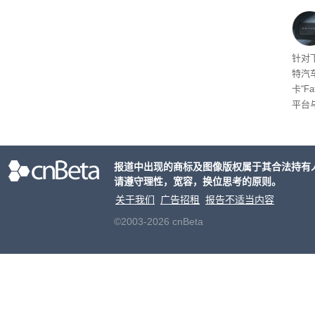
将到
的技
起售
针对
特汽
卡“F
平台
为2
车的
报道中出现的商标及图像版权属于其合法持有
请遵守理性，宽容，换位思考的原则。
关于我们
广告招租
报告不适当内容
©2003-2026 cnBeta