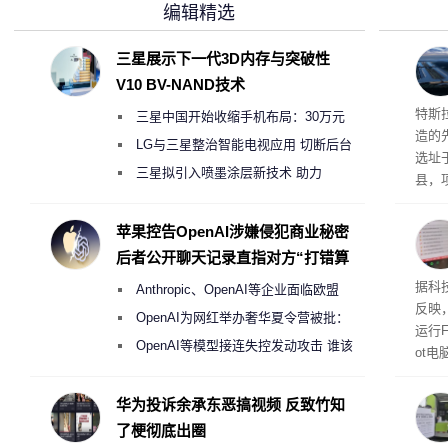
编辑精选
三星展示下一代3D内存与突破性
V10 BV-NAND技术
Ter
特斯拉
三星中国开始收缩手机布局：30万元
造的先
月销售额不达标门店 将被逐步清退
LG与三星整治智能电视应用 切断后台
选址
偷偷共享带宽的违规行为
三星拟引入喷墨涂层新技术 助力
县，
Galaxy S27 Ultra进一步缩减镜头模组厚
公司
在社
度
苹果控告OpenAI涉嫌侵犯商业秘密
疑问
后者公开聊天记录直指对方“打错算
建筑”
盘”
患
据科技
Anthropic、OpenAI等企业面临欧盟
超 1
反映，
《人工智能法案》全新执法权限审查
OpenAI为网红举办奢华夏令营被批：
运行F
2000美元一晚 遭讽“反乌托邦”
OpenAI等模型接连失控发动攻击 谁该
ot
承担法律责任？
损坏
华为投诉余承东恶搞视频 反致竹知
了梗彻底出圈