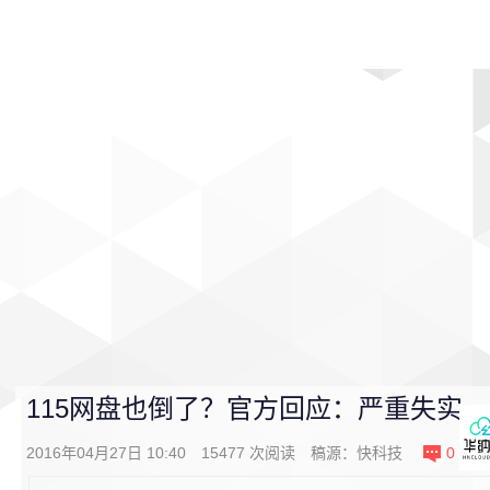
首页
影视
音乐
游戏
动漫
排行
115网盘也倒了？官方回应：严重失实
2016年04月27日 10:40
15477
次阅读
稿源：
快科技
0
条评