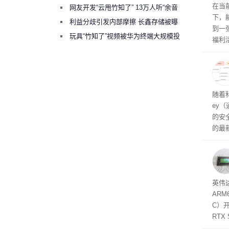
RTX
在当
网友开发“云甩竹知了” 13万人听“余音
下，
绕梁”
利益分歧引发内部摩擦 长鑫存储被曝
到一
曾将华为驻场工程师驱逐出研发基地
玩具“竹知了”视频被华为终端大规模投
福利活
诉下架
英伟
州格
家提供
卡（F
户面
随着科
这一
ey
（Veri
的安全
的最新
失。研
内存
以利用
并窃取
SD
英伟达
在线
态
AR
件是
C）
软件
RTX
年晚