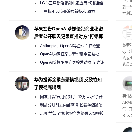
下，
月销售额不达标门店 将被逐步清退
LG与三星整治智能电视应用 切断后台
到一
偷偷共享带宽的违规行为
三星拟引入喷墨涂层新技术 助力
福利活
Galaxy S27 Ultra进一步缩减镜头模组厚
英伟
州格
度
苹果控告OpenAI涉嫌侵犯商业秘密
家提供
后者公开聊天记录直指对方“打错算
卡（F
盘”
户面
随着科
Anthropic、OpenAI等企业面临欧盟
这一
ey
（Veri
《人工智能法案》全新执法权限审查
OpenAI为网红举办奢华夏令营被批：
的安全
2000美元一晚 遭讽“反乌托邦”
OpenAI等模型接连失控发动攻击 谁该
的最新
承担法律责任？
失。研
内存
华为投诉余承东恶搞视频 反致竹知
以利用
了梗彻底出圈
并窃取
SD
英伟达
网友开发“云甩竹知了” 13万人听“余音
在线
态
AR
件是
绕梁”
利益分歧引发内部摩擦 长鑫存储被曝
C）
软件
曾将华为驻场工程师驱逐出研发基地
玩具“竹知了”视频被华为终端大规模投
RTX
诉下架
年晚
将到