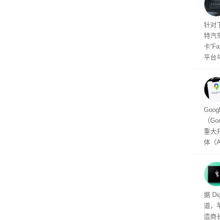
的技
起售
针对
特汽
卡“F
平台
为2
车的
及个
Goo
（Go
重大
体（A
以通
查找
（Per
用的
头的
据 D
推出，
道，
单一
造商
户处