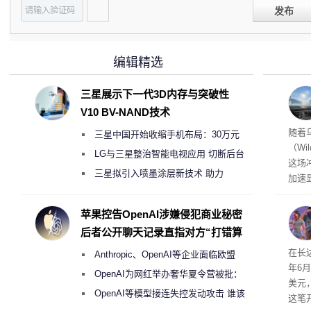
发布
编辑精选
三星展示下一代3D内存与突破性
V10 BV-NAND技术
经济
随着
三星中国开始收缩手机布局：30万元
（Wi
月销售额不达标门店 将被逐步清退
LG与三星整治智能电视应用 切断后台
这场
偷偷共享带宽的违规行为
三星拟引入喷墨涂层新技术 助力
加速
Galaxy S27 Ultra进一步缩减镜头模组厚
击已
物流
度
苹果控告OpenAI涉嫌侵犯商业秘密
毁，
后者公开聊天记录直指对方“打错算
评估
盘”
依旧
在长达
Anthropic、OpenAI等企业面临欧盟
米，
年6
上。
《人工智能法案》全新执法权限审查
OpenAI为网红举办奢华夏令营被批：
美元
2000美元一晚 遭讽“反乌托邦”
OpenAI等模型接连失控发动攻击 谁该
这笔