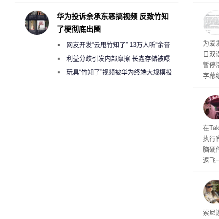
承担法律责任？
率还
称终
华为投诉余承东恶搞视频 反致竹知
器、
了梗彻底出圈
事线的
为爱
网友开发“云甩竹知了” 13万人听“余音
行官
日双
容体
绕梁”
利益分歧引发内部摩擦 长鑫存储被曝
暂停
曾将华为驻场工程师驱逐出研发基地
玩具“竹知了”视频被华为终端大规模投
字幕
诉下架
流媒
在Ta
执行
脑硬
返飞
官方
意渠
非好
义
索尼近