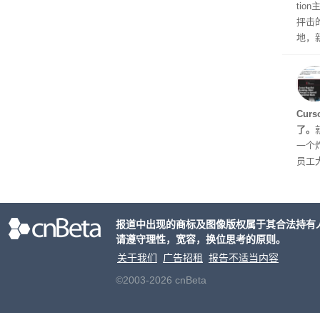
ti
抨击
地，
示，
Cur
了。
一个炸
员工
对 C
五就
urs
报道中出现的商标及图像版权属于其合法持有
个品
请遵守理性，宽容，换位思考的原则。
逐步
关于我们
广告招租
报告不适当内容
©2003-2026 cnBeta