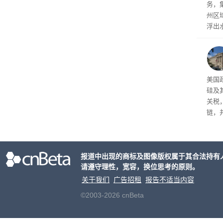
务，
州区
浮出
——
UG
在内
的佣
衡中
美国
外再
硅及
关税
链，
竞争
报道中出现的商标及图像版权属于其合法持有
请遵守理性，宽容，换位思考的原则。
关于我们
广告招租
报告不适当内容
©2003-2026 cnBeta