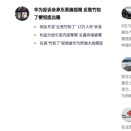
承担法律责任？
华为投诉余承东恶搞视频 反致竹知
了梗彻底出圈
8月
网友开发“云甩竹知了” 13万人听“余音
辆生
绕梁”
利益分歧引发内部摩擦 长鑫存储被曝
赛德
曾将华为驻场工程师驱逐出研发基地
玩具“竹知了”视频被华为终端大规模投
申报
诉下架
双电
单电
持一致
2mm
就在
h。
展史
资方
为明
计划
标的
成本
遏制
部分
在运