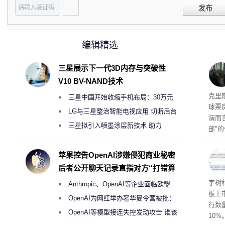
发布
编辑精选
三星展示下一代3D内存与突破性
V10 BV-NAND技术
导演
克里
三星中国开始收缩手机布局：30万元
球票
月销售额不达标门店 将被逐步清退
LG与三星整治智能电视应用 切断后台
演而
偷偷共享带宽的违规行为
三星拟引入喷墨涂层新技术 助力
部"
Galaxy S27 Ultra进一步缩减镜头模组厚
侠三
士》
度
苹果控告OpenAI涉嫌侵犯商业秘密
后者公开聊天记录直指对方“打错算
盘”
点合
宇树
Anthropic、OpenAI等企业面临欧盟
板上市
《人工智能法案》全新执法权限审查
OpenAI为网红举办奢华夏令营被批：
行数量
2000美元一晚 遭讽“反乌托邦”
OpenAI等模型接连失控发动攻击 谁该
10%