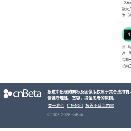
（Go
重大
体（A
以通
查找
（Per
用的
头的
据 D
推出，
道，
单一
造商
户处
以向
策略
目的
大的
报道中出现的商标及图像版权属于其合法持有
请遵守理性，宽容，换位思考的原则。
关于我们
广告招租
报告不适当内容
©2003-2026 cnBeta