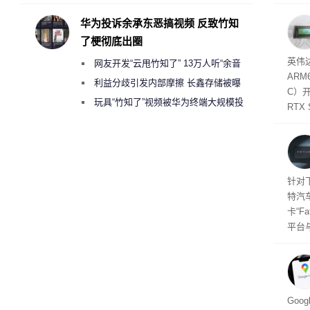
承担法律责任？
失。研
内存
华为投诉余承东恶搞视频 反致竹知
以利用
了梗彻底出圈
并窃取
SD
英伟达
网友开发“云甩竹知了” 13万人听“余音
在线
态
AR
件是
绕梁”
利益分歧引发内部摩擦 长鑫存储被曝
C）
软件
曾将华为驻场工程师驱逐出研发基地
玩具“竹知了”视频被华为终端大规模投
RTX
诉下架
年晚
将到
的技
起售
针对
特汽
卡“F
平台
为2
车的
及个
Goo