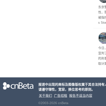
27
东京
性，
被指控
s S
王》
品，
美元)
多被
今日
宣判
的刑
取计
个月
元罚
报道中出现的商标及图像版权属于其合法持有
请遵守理性，宽容，换位思考的原则。
关于我们
广告招租
报告不适当内容
©2003-2026 cnBeta