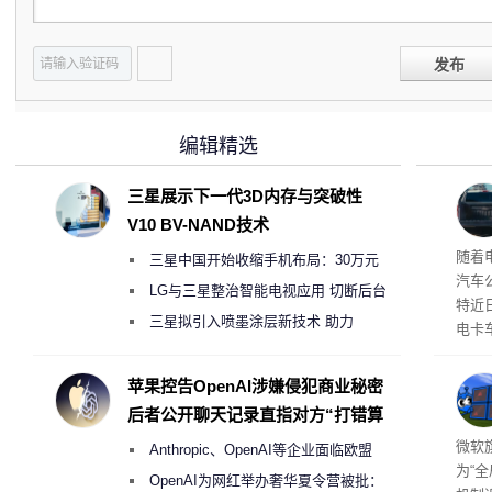
发布
编辑精选
三星展示下一代3D内存与突破性
V10 BV-NAND技术
本增
随着
三星中国开始收缩手机布局：30万元
汽车
月销售额不达标门店 将被逐步清退
LG与三星整治智能电视应用 切断后台
特近
偷偷共享带宽的违规行为
三星拟引入喷墨涂层新技术 助力
电卡
Galaxy S27 Ultra进一步缩减镜头模组厚
名为“
称源
度
苹果控告OpenAI涉嫌侵犯商业秘密
需求
后者公开聊天记录直指对方“打错算
盘”
商推
微软旗
Anthropic、OpenAI等企业面临欧盟
为“
《人工智能法案》全新执法权限审查
OpenAI为网红举办奢华夏令营被批：