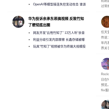
机制
2000美元一晚 遭讽“反乌托邦”
OpenAI等模型接连失控发动攻击 谁该
过常
承担法律责任？
全与 
正式发
华为投诉余承东恶搞视频 反致竹知
工具
了梗彻底出圈
并永
任天
任天
网友开发“云甩竹知了” 13万人听“余音
传说
绕梁”
利益分歧引发内部摩擦 长鑫存储被曝
年内
曾将华为驻场工程师驱逐出研发基地
玩具“竹知了”视频被华为终端大规模投
界关
诉下架
Roc
日在N
预览
fli
此前