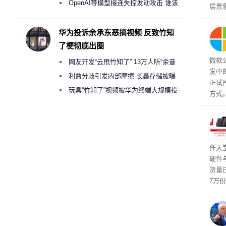
2000美元一晚 遭讽“反乌托邦”
OpenAI等模型接连失控发动攻击 谁该
层景
承担法律责任？
解。
然》
华为投诉余承东恶搞视频 反致竹知
了梗彻底出圈
微软
网友开发“云甩竹知了” 13万人听“余音
发中
绕梁”
利益分歧引发内部摩擦 长鑫存储被曝
正试
曾将华为驻场工程师驱逐出研发基地
玩具“竹知了”视频被华为终端大规模投
方式。
诉下架
行副总
a）
发工
注。
界》
任天
硬件
货量
7万
攀升
619