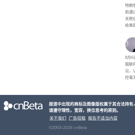
特朗
前通过
关税
给美
其通
A）在
入的6
8月6
国联
讼，
控毫
报道中出现的商标及图像版权属于其合法持有
请遵守理性，宽容，换位思考的原则。
关于我们
广告招租
报告不适当内容
©2003-2026 cnBeta