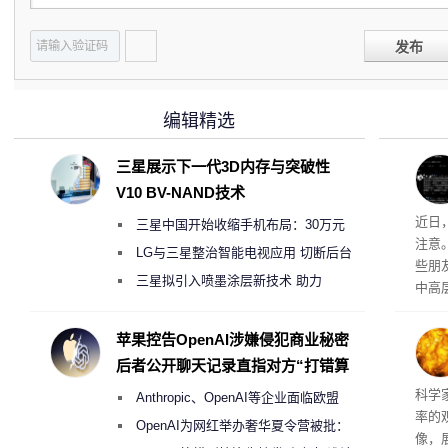
发布
编辑精选
三星展示下一代3D内存与突破性
V10 BV-NAND技术
近日
三星中国开始收缩手机布局：30万元
注意
月销售额不达标门店 将被逐步清退
LG与三星整治智能电视应用 切断后台
些朋
偷偷共享带宽的违规行为
三星拟引入喷墨涂层新技术 助力
中高
Galaxy S27 Ultra进一步缩减镜头模组厚
度
苹果控告OpenAI涉嫌侵犯商业秘密
后者公开聊天记录直指对方“打错算
盘”
科学
Anthropic、OpenAI等企业面临欧盟
率的
《人工智能法案》全新执法权限审查
OpenAI为网红举办奢华夏令营被批：
像，