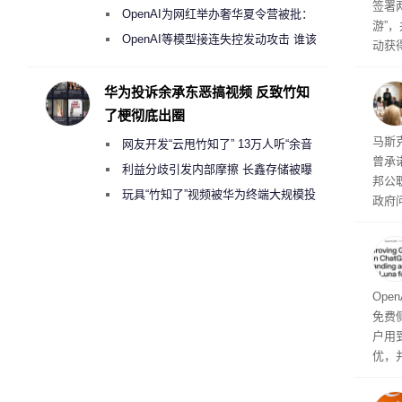
签署
《人工智能法案》全新执法权限审查
OpenAI为网红举办奢华夏令营被批：
游”
2000美元一晚 遭讽“反乌托邦”
OpenAI等模型接连失控发动攻击 谁该
动获
承担法律责任？
府将
育旅
华为投诉余承东恶搞视频 反致竹知
行动
了梗彻底出圈
果 
马斯克
网友开发“云甩竹知了” 13万人听“余音
曾承
绕梁”
利益分歧引发内部摩擦 长鑫存储被曝
邦公
曾将华为驻场工程师驱逐出研发基地
玩具“竹知了”视频被华为终端大规模投
政府
诉下架
显示
称的
也无
Ope
免费侧
户用到
优，
免费侧
本对话