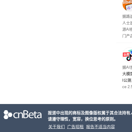
钮用
型大
据路
人士
源A
门产
据A
大模型
I公
ce 
元/百
万to
出分辨
报道中出现的商标及图像版权属于其合法持有
请遵守理性，宽容，换位思考的原则。
关于我们
广告招租
报告不适当内容