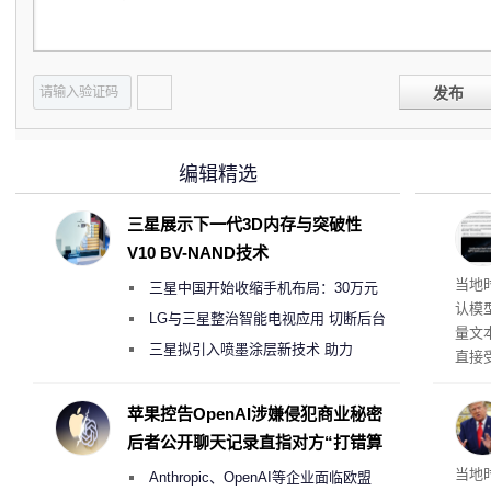
发布
编辑精选
三星展示下一代3D内存与突破性
V10 BV-NAND技术
Op
当地时
三星中国开始收缩手机布局：30万元
认模型
月销售额不达标门店 将被逐步清退
LG与三星整治智能电视应用 切断后台
量文
偷偷共享带宽的违规行为
三星拟引入喷墨涂层新技术 助力
直接
Galaxy S27 Ultra进一步缩减镜头模组厚
布计
幅较
度
苹果控告OpenAI涉嫌侵犯商业秘密
后者公开聊天记录直指对方“打错算
盘”
育旅
当地
Anthropic、OpenAI等企业面临欧盟