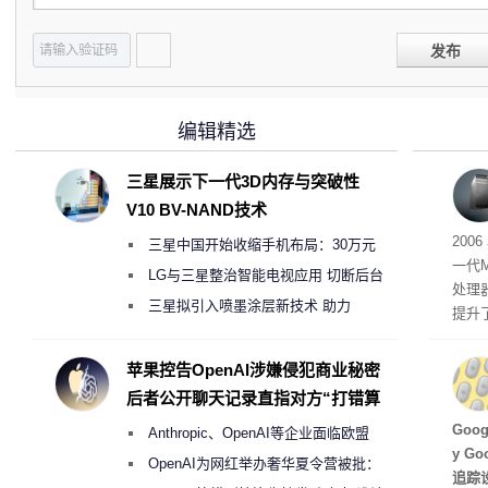
发布
编辑精选
三星展示下一代3D内存与突破性
V10 BV-NAND技术
有五
200
三星中国开始收缩手机布局：30万元
一代
月销售额不达标门店 将被逐步清退
LG与三星整治智能电视应用 切断后台
处理器
偷偷共享带宽的违规行为
三星拟引入喷墨涂层新技术 助力
提升
Galaxy S27 Ultra进一步缩减镜头模组厚
C 架
型，原
度
苹果控告OpenAI涉嫌侵犯商业秘密
ss 
后者公开聊天记录直指对方“打错算
盘”
Hu
Goo
Anthropic、OpenAI等企业面临欧盟
y G
《人工智能法案》全新执法权限审查
OpenAI为网红举办奢华夏令营被批：
追踪设