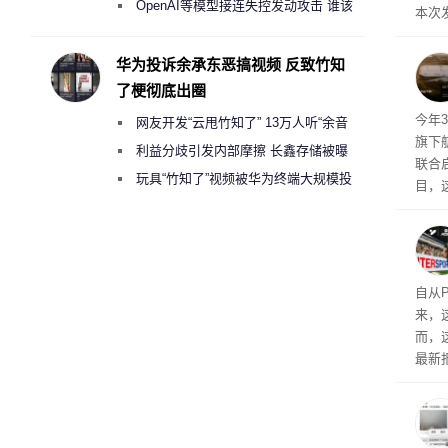
2000美元一晚 遭讽“反乌托邦”
OpenAI等模型接连失控发动攻击 谁该
本次发
承担法律责任？
列手机
新硬
华为投诉余承东恶搞视频 反致竹知
果Air
了梗彻底出圈
摩托罗
今年3
网友开发“云甩竹知了” 13万人听“余音
开正
旗下航
绕梁”
利益分歧引发内部摩擦 长鑫存储被曝
联合启
曾将华为驻场工程师驱逐出研发基地
玩具“竹知了”视频被华为终端大规模投
目，
诉下架
其目
约为
特尔宣
14
自从P
来，
而，
最新报
放广
考虑如
中，
楚。