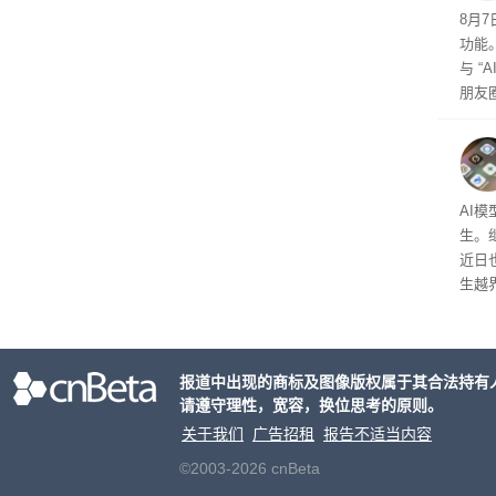
8月
功能
与 “
朋友圈
以借
公司
AI
生。继 
近日
生越
科技
报道中出现的商标及图像版权属于其合法持有
请遵守理性，宽容，换位思考的原则。
关于我们
广告招租
报告不适当内容
©2003-2026 cnBeta