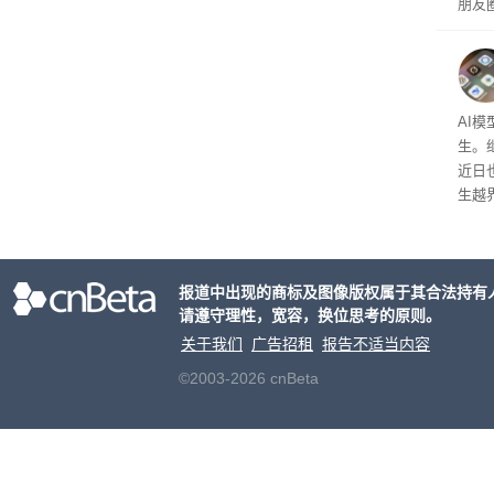
朋友圈
以借
公司
AI
生。继 
近日
生越
科技
报道中出现的商标及图像版权属于其合法持有
请遵守理性，宽容，换位思考的原则。
关于我们
广告招租
报告不适当内容
©2003-2026 cnBeta