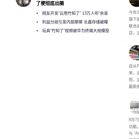
了梗彻底出圈
摩托罗
今年3
网友开发“云甩竹知了” 13万人听“余音
开正
旗下航
绕梁”
利益分歧引发内部摩擦 长鑫存储被曝
联合启
曾将华为驻场工程师驱逐出研发基地
玩具“竹知了”视频被华为终端大规模投
目，
诉下架
其目
约为
特尔宣
14
自从P
来，
而，
最新报
放广
考虑如
中，
楚。
8月
功能
与 “