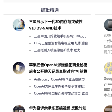
编辑精选
三星展示下一代3D内存与突破性
V10 BV-NAND技术
有五
200
三星中国开始收缩手机布局：30万元
一代
月销售额不达标门店 将被逐步清退
LG与三星整治智能电视应用 切断后台
处理器
偷偷共享带宽的违规行为
三星拟引入喷墨涂层新技术 助力
提升
Galaxy S27 Ultra进一步缩减镜头模组厚
C 架
型，原
度
苹果控告OpenAI涉嫌侵犯商业秘密
ss 
后者公开聊天记录直指对方“打错算
盘”
Hu
Goo
Anthropic、OpenAI等企业面临欧盟
y G
《人工智能法案》全新执法权限审查
OpenAI为网红举办奢华夏令营被批：
追踪设
2000美元一晚 遭讽“反乌托邦”
OpenAI等模型接连失控发动攻击 谁该
本次发
承担法律责任？
列手机
新硬
华为投诉余承东恶搞视频 反致竹知
果Air