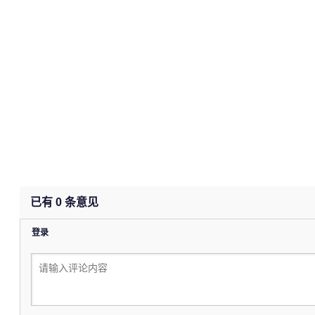
已有
0
条意见
登录