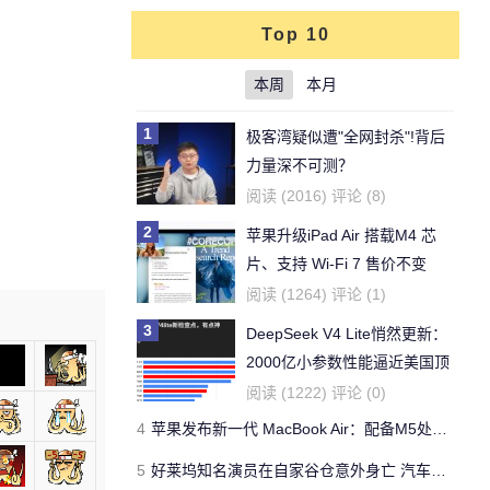
Top 10
本周
本月
1
极客湾疑似遭"全网封杀"!背后
力量深不可测？
阅读 (2016) 评论 (8)
2
苹果升级iPad Air 搭载M4 芯
片、支持 Wi‑Fi 7 售价不变
阅读 (1264) 评论 (1)
3
DeepSeek V4 Lite悄然更新：
2000亿小参数性能逼近美国顶
流
阅读 (1222) 评论 (0)
4
苹果发布新一代 MacBook Air：配备M5处理器 性能、存储与 AI 全面升级 ​
5
好莱坞知名演员在自家谷仓意外身亡 汽车搭电时突然自燃