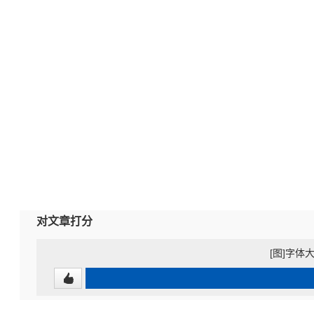
对文章打分
[图]字体大