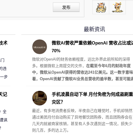
发布
最新资讯
D技术
微软AI营收严重依赖OpenAI 营收占比或
70%
微软对OpenAI的财务依赖程度，远比外界此前所知的深得
标门
多。根据微软上周提交的文件，
在截至今年6月的财政年度
的违
中，微软从OpenAI获得的营收达241亿美元。这一数字意味
进一步
着，OpenAI贡献了微软AI业务总营收的逾半数，甚至可能
达约70%。
天记
手机凌晨自动下单 月付免密为何成盗刷重
灾区？
最近，有多地消费者反映，半夜自己在睡觉时，手机却悄然
案》全
通过美团月付自动购买了异地餐饮团购券，而且团购券会在
 遭讽
几天内就被商家核销，甚至有人多次遇到这一情况，损失少
？
则几百，多的达上万。