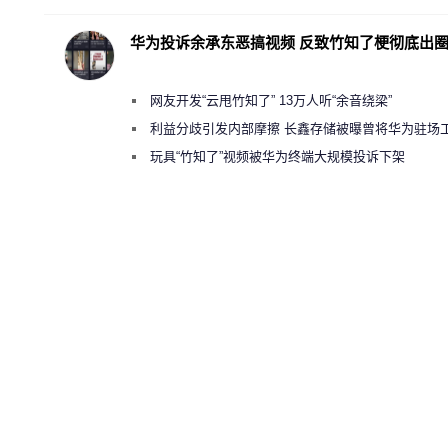
华为投诉余承东恶搞视频 反致竹知了梗彻底出
网友开发“云甩竹知了” 13万人听“余音绕梁”
利益分歧引发内部摩擦 长鑫存储被曝曾将华为驻场
师驱逐出研发基地
玩具“竹知了”视频被华为终端大规模投诉下架