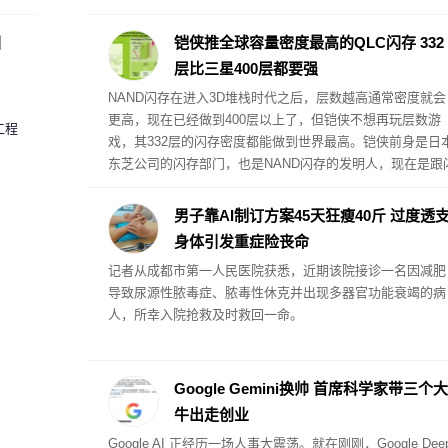
圈
铠侠推全球容量密度最高的QLC闪存 332
层比三星400层都要强
NAND闪存在进入3D堆栈时代之后，层数越高通常密度就会
更高，现在已经做到400层以上了，但铠侠不想再玩层数游
工程
戏，其332层的闪存密度都能做到世界最高。铠侠前身是日
东芝公司的闪存部门，也是NAND闪存的发明人，现在是跟
迪公司合作研发、生产闪存，其技术路线BiCS相比三星、S
海力士、美光等公司有独到之处，容量密度一向很强。
男子靠AI制订方案45天狂瘦40斤 过度透
身体引发重症险丧命
记者从成都市第一人民医院获悉，近期该院接诊一名因减肥
导致尿源性脓毒症、脓毒性休克并出现多器官功能衰竭的病
人，所幸入院抢救及时救回一命。
Google Gemini换帅 首席科学家带三个大
牛出走创业
Google AI 正经历一场人事大震荡。就在刚刚，Google Dee