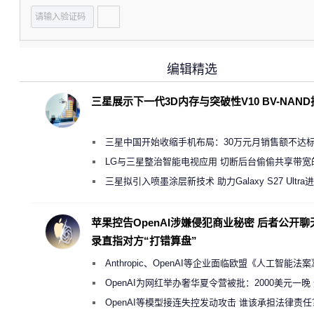
编辑精选
三星展示下一代3D内存与突破性V10 BV-NAN
三星中国开始收缩手机布局：30万元月销售额不达
店 将被逐步清退
LG与三星整治智能电视应用 切断后台偷偷共享带宽
规行为
三星拟引入喷墨涂层新技术 助力Galaxy S27 Ultra
缩减镜头模组厚度
苹果控告OpenAI涉嫌侵犯商业秘密 后者公开聊
录直指对方“打错算盘”
Anthropic、OpenAI等企业面临欧盟《人工智能法
新执法权限审查
OpenAI为网红举办奢华夏令营被批：2000美元一晚
“反乌托邦”
OpenAI等模型接连失控发动攻击 谁该承担法律责任