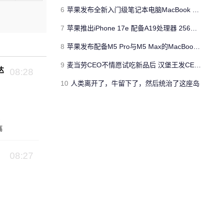
6
苹果发布全新入门级笔记本电脑MacBook Neo 起售价599美元
7
苹果推出iPhone 17e 配备A19处理器 256GB容量起步 刘海屏依旧
8
苹果发布配备M5 Pro与M5 Max的MacBook Pro 本地AI能力再升级 ​
9
麦当劳CEO不情愿试吃新品后 汉堡王发CEO狠咬皇堡视频借势营销
达
08:28
10
人类离开了，牛留下了，然后统治了这座岛
高
08:27