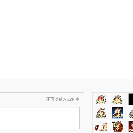
还可以输入
320
字