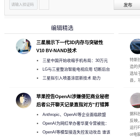
发布
编辑精选
三星展示下一代3D内存与突破性
V10 BV-NAND技术
Ter
特斯拉
三星中国开始收缩手机布局：30万元
造的先
月销售额不达标门店 将被逐步清退
LG与三星整治智能电视应用 切断后台
选址
偷偷共享带宽的违规行为
三星拟引入喷墨涂层新技术 助力
县，
Galaxy S27 Ultra进一步缩减镜头模组厚
公司
在社
度
苹果控告OpenAI涉嫌侵犯商业秘密
疑问
后者公开聊天记录直指对方“打错算
建筑”
盘”
患
据科技
Anthropic、OpenAI等企业面临欧盟
超 1
反映，
《人工智能法案》全新执法权限审查
OpenAI为网红举办奢华夏令营被批：
运行F
2000美元一晚 遭讽“反乌托邦”
OpenAI等模型接连失控发动攻击 谁该
ot