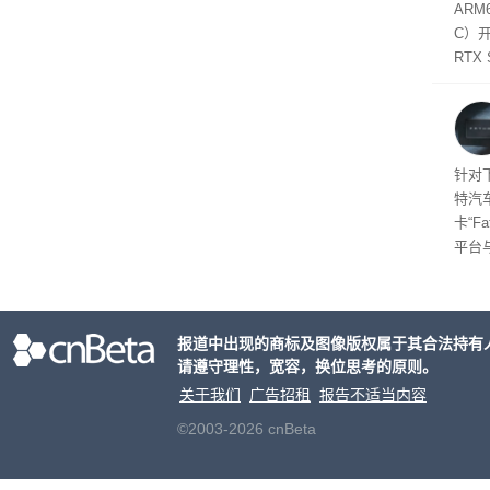
态
AR
件是
C）
软件
RTX
年晚
将到
的技
起售
针对
特汽
卡“F
平台
为2
车的
报道中出现的商标及图像版权属于其合法持有
请遵守理性，宽容，换位思考的原则。
关于我们
广告招租
报告不适当内容
©2003-2026 cnBeta