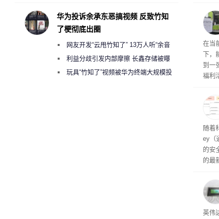
承担法律责任？
损坏
华为投诉余承东恶搞视频 反致竹知
了梗彻底出圈
RTX
在当
网友开发“云甩竹知了” 13万人听“余音
下，
绕梁”
利益分歧引发内部摩擦 长鑫存储被曝
到一
曾将华为驻场工程师驱逐出研发基地
玩具“竹知了”视频被华为终端大规模投
福利活
诉下架
英伟
州格
家提供
卡（F
户面
随着科
这一
ey
（Veri
的安全
的最新
失。研
内存
以利用
并窃取
SD
英伟达
在线