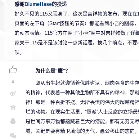
感谢
BlumeHase
的投递
好久不见的115又现身了，这次是吉祥物的发布，现在在1
页面的左下角（Start按钮的节奏）都能看到小吾的图标
的动态表情。115官方在圈子“小吾”圈中对吉祥物做了详
家关于115是不是该讨论一点新话题，换几个喷点，不要老
呗。
为什么是“鹰”？
9
鹰从出生起就遵循着优胜劣汰，弱肉强食的生
的精神，代表着一种其他生物所不具有的精神，那
神！那是一种百折不挠、无所畏惧的伟大的超越精
烂的动物。在现实生活里，“鹰派”人士反腐的立场
是世间万事万物都蕴藏着巨大的潜能，都有无穷无
域，关键是要有精卫填海的勇气，愚公移山的志向