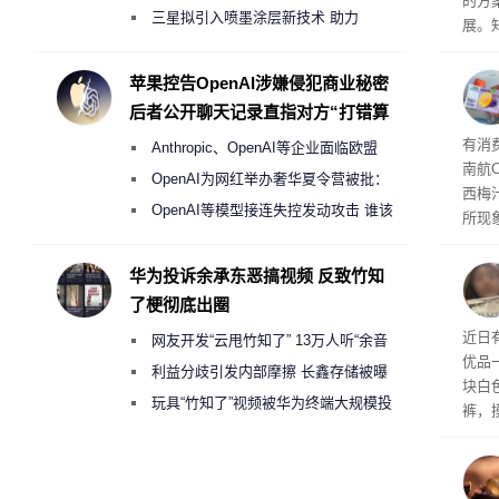
的方
偷偷共享带宽的违规行为
三星拟引入喷墨涂层新技术 助力
展。
Galaxy S27 Ultra进一步缩减镜头模组厚
接洽
交易
度
苹果控告OpenAI涉嫌侵犯商业秘密
元
。
后者公开聊天记录直指对方“打错算
片的
盘”
有消
Anthropic、OpenAI等企业面临欧盟
南航
《人工智能法案》全新执法权限审查
OpenAI为网红举办奢华夏令营被批：
西梅
2000美元一晚 遭讽“反乌托邦”
OpenAI等模型接连失控发动攻击 谁该
所现
承担法律责任？
控。
华为投诉余承东恶搞视频 反致竹知
了梗彻底出圈
动紧
近日
网友开发“云甩竹知了” 13万人听“余音
优品
绕梁”
利益分歧引发内部摩擦 长鑫存储被曝
块白
曾将华为驻场工程师驱逐出研发基地
玩具“竹知了”视频被华为终端大规模投
裤，
诉下架
紧带
又拆
个小