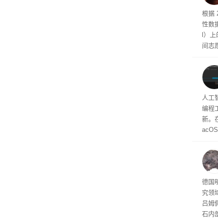
离了
物种
根据 
性数据杂
l）
间志
的 Du
带，
陆生
族的新
多任
人工智
omar
编程工
新。在
acOS
支持跨
mes
互相
调工
囊”
德国
究领
吕姆
石内