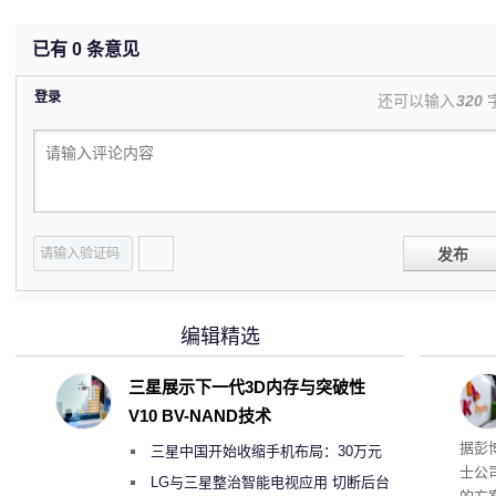
已有
0
条意见
登录
还可以输入
320
发布
编辑精选
三星展示下一代3D内存与突破性
V10 BV-NAND技术
据彭
三星中国开始收缩手机布局：30万元
士公
月销售额不达标门店 将被逐步清退
LG与三星整治智能电视应用 切断后台