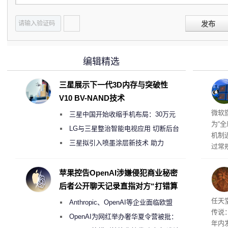
发布
编辑精选
三星展示下一代3D内存与突破性
V10 BV-NAND技术
商推
微软旗
三星中国开始收缩手机布局：30万元
为“
月销售额不达标门店 将被逐步清退
LG与三星整治智能电视应用 切断后台
机制
偷偷共享带宽的违规行为
三星拟引入喷墨涂层新技术 助力
过常
Galaxy S27 Ultra进一步缩减镜头模组厚
全与 
正式发
度
苹果控告OpenAI涉嫌侵犯商业秘密
工具
后者公开聊天记录直指对方“打错算
并永
盘”
任天
任天
Anthropic、OpenAI等企业面临欧盟
传说
《人工智能法案》全新执法权限审查
OpenAI为网红举办奢华夏令营被批：
年内