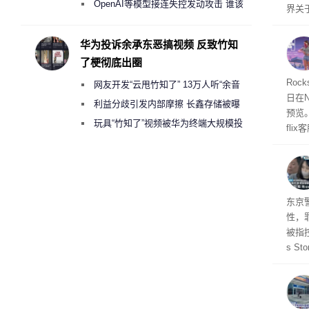
2000美元一晚 遭讽“反乌托邦”
OpenAI等模型接连失控发动攻击 谁该
界关
承担法律责任？
华为投诉余承东恶搞视频 反致竹知
了梗彻底出圈
Roc
网友开发“云甩竹知了” 13万人听“余音
日在N
绕梁”
利益分歧引发内部摩擦 长鑫存储被曝
预览
曾将华为驻场工程师驱逐出研发基地
玩具“竹知了”视频被华为终端大规模投
fli
诉下架
此前
27
东京
性，
被指控
s S
王》
品，
美元)