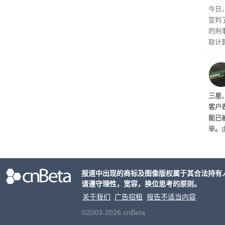
多被
今日
宣判
的刑
取计
个月
元罚
三星
客户表
能已
毕。
且目
巨头
协议
报道中出现的商标及图像版权属于其合法持有
能。
请遵守理性，宽容，换位思考的原则。
可能
关于我们
广告招租
报告不适当内容
©2003-2026 cnBeta