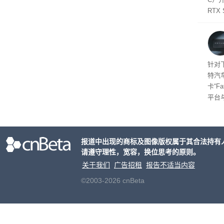
软件
RTX
年晚
将到
的技
起售
针对
特汽
卡“F
平台
为2
车的
报道中出现的商标及图像版权属于其合法持有
请遵守理性，宽容，换位思考的原则。
关于我们
广告招租
报告不适当内容
©2003-2026 cnBeta