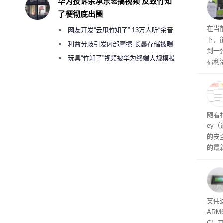
华为投诉余承东恶搞视频 反致竹知
了梗彻底出圈
RTX
在当
网友开发“云甩竹知了” 13万人听“余音
下，
绕梁”
利益分歧引发内部摩擦 长鑫存储被曝
到一
曾将华为驻场工程师驱逐出研发基地
玩具“竹知了”视频被华为终端大规模投
福利活
诉下架
英伟
州格
家提供
卡（F
户面
随着科
这一
ey
（Veri
的安全
的最新
失。研
内存
以利用
并窃取
SD
英伟达
在线
态
AR
件是
C）