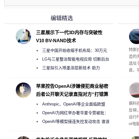
编辑精选
三星展示下一代3D内存与突破性
V10 BV-NAND技术
Ter
特斯拉
三星中国开始收缩手机布局：30万元
造的先
月销售额不达标门店 将被逐步清退
LG与三星整治智能电视应用 切断后台
选址
偷偷共享带宽的违规行为
三星拟引入喷墨涂层新技术 助力
县，
Galaxy S27 Ultra进一步缩减镜头模组厚
公司
在社
度
苹果控告OpenAI涉嫌侵犯商业秘密
疑问
后者公开聊天记录直指对方“打错算
建筑”
盘”
患
据科技
Anthropic、OpenAI等企业面临欧盟
超 1
反映，
《人工智能法案》全新执法权限审查
OpenAI为网红举办奢华夏令营被批：
运行F
2000美元一晚 遭讽“反乌托邦”
OpenAI等模型接连失控发动攻击 谁该
ot
承担法律责任？
损坏