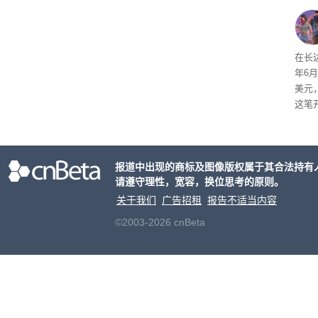
物流
毁，
评估
依旧
在长达
米，
年6
上。
美元
这笔
率还
称终
器、
报道中出现的商标及图像版权属于其合法持有
事线的
请遵守理性，宽容，换位思考的原则。
行官
容体
关于我们
广告招租
报告不适当内容
©2003-2026 cnBeta