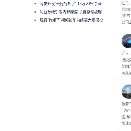
近日
网友开发“云甩竹知了” 13万人听“余音
同纠
绕梁”
利益分歧引发内部摩擦 长鑫存储被曝
损”
曾将华为驻场工程师驱逐出研发基地
玩具“竹知了”视频被华为终端大规模投
公司
诉下架
先生
事故
给打
近日
接受
美国
面竞
有一
性。
经济
随着
（Wi
这场
加速
击已