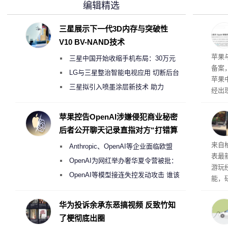
编辑精选
三星展示下一代3D内存与突破性
V10 BV-NAND技术
了
苹果
三星中国开始收缩手机布局：30万元
备案
月销售额不达标门店 将被逐步清退
LG与三星整治智能电视应用 切断后台
苹果
偷偷共享带宽的违规行为
三星拟引入喷墨涂层新技术 助力
经出
Galaxy S27 Ultra进一步缩减镜头模组厚
ac 
度
苹果控告OpenAI涉嫌侵犯商业秘密
后者公开聊天记录直指对方“打错算
盘”
内窥
来自
Anthropic、OpenAI等企业面临欧盟
表最
《人工智能法案》全新执法权限审查
OpenAI为网红举办奢华夏令营被批：
游玩
2000美元一晚 遭讽“反乌托邦”
OpenAI等模型接连失控发动攻击 谁该
能，
承担法律责任？
球》
训练
华为投诉余承东恶搞视频 反致竹知
了梗彻底出圈