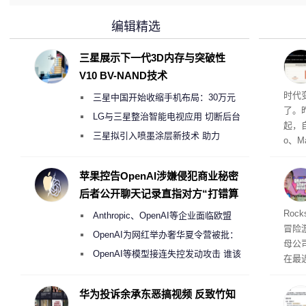
编辑精选
三星展示下一代3D内存与突破性
V10 BV-NAND技术
Co
时代
三星中国开始收缩手机布局：30万元
了。昨
月销售额不达标门店 将被逐步清退
LG与三星整治智能电视应用 切断后台
起，自
偷偷共享带宽的违规行为
三星拟引入喷墨涂层新技术 助力
o、M
Galaxy S27 Ultra进一步缩减镜头模组厚
自动模
和操
度
苹果控告OpenAI涉嫌侵犯商业秘密
命令
后者公开聊天记录直指对方“打错算
起来，
盘”
期
Roc
Anthropic、OpenAI等企业面临欧盟
防御
冒险
气将
《人工智能法案》全新执法权限审查
OpenAI为网红举办奢华夏令营被批：
母公司T
发效
2000美元一晚 遭讽“反乌托邦”
OpenAI等模型接连失控发动攻击 谁该
在最近
承担法律责任？
时，Ta
ss 
华为投诉余承东恶搞视频 反致竹知