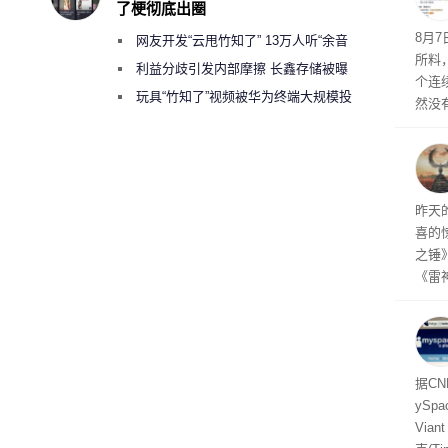
了梗彻底出圈
悄悄
8月
网友开发“云甩竹知了” 13万人听“余音
所料
绕梁”
利益分歧引发内部摩擦 长鑫存储被曝
个连
曾将华为驻场工程师驱逐出研发基地
玩具“竹知了”视频被华为终端大规模投
然没
诉下架
就开
有品
着—
线了
昨天
喜的
之锤
《雷
mes
ox、
出震
据C
yS
Via