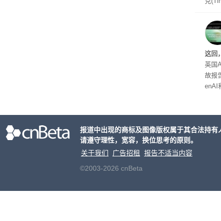
克(T
ris
合适
户对
算法
这回
老牌
英国A
故报
enA
家模
报道中出现的商标及图像版权属于其合法持有
请遵守理性，宽容，换位思考的原则。
关于我们
广告招租
报告不适当内容
©2003-2026 cnBeta