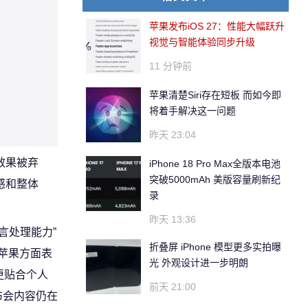
苹果发布iOS 27：性能大幅跃升
视觉与智能体验同步升级
11 分钟前
苹果清楚Siri存在短板 而如今即
将着手解决这一问题
昨天 23:04
觉效果被弃
iPhone 18 Pro Max全版本电池
突破5000mAh 美版容量刷新纪
来感和整体
录
昨天 13:36
言处理能力”
折叠屏 iPhone 模型更多实拍曝
 苹果方面表
光 外观设计进一步明朗
出更贴合个人
前天 21:00
布会内容仍在