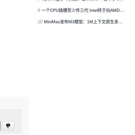
9
一个CPU插槽至少传三代 Intel终于向AMD看齐了
10
MiniMax发布M3模型：1M上下文原生多模态，编程能力超GPT-5.5