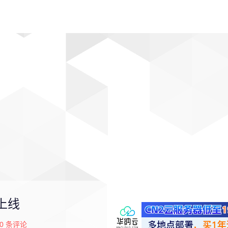
动漫
趣闻
科学
软件
主题
排行
 上线
0
条评论