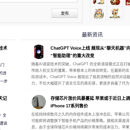
发布
最新资讯
D技术
ChatGPT Voice上线 展现从“聊天机器”
“智能助理”的重大改变
随着AI语音技术的突破，ChatGPT 的全新语音模式正在打
标门
传统人机交互的藩篱，带来根本上的体验转变。在最新的实
的违
际测试中，ChatGPT Voice 展现出了极其流畅的自然对话
进一步
力，不仅大幅提升了语言交互的真实感，更逐步具备了代为
执行复杂桌面任务的真助理属性。
天记
存储芯片涨价风暴蔓延 苹果或于近日上调
iPhone 17系列售价
在抵挡持续数月之久的内存组件成本上涨冲击后，苹果公司
案》全
可能即将调整旗下智能手机产品的价格策略。据相关渠道消
 遭讽
息，由于全球存储芯片价格持续飙升带来的成本压力，苹果