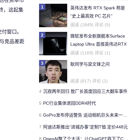
果也在资本市
1
英伟达发布 RTX Spark 称是
最终，这起集
“史上最高效 PC 芯片”
阅读 (1849) 评论 (5)
的交付窗口。
2
微软发布全新旗舰本Surface
小与竞品差距
Laptop Ultra 首搭英伟达RTX
Spark Arm芯片
阅读 (1169) 评论 (1)
3
耿同学与梁文锋之问
阅读 (817) 评论 (1)
4
沉寂两年回归 敖厂长首度回应三大翻车事件
5
PC行业集体退回DDR4时代
6
GoPro发布停运警告 运动相机巨头未来一年内可能关门
7
阿迪达斯推出“进城办事”定制T恤 定价448元
8
OpenAI整了个大活：让ChatGPT吞下了Codex