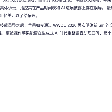
一个 365 天的宽泛期限，而非具体发布日期。 伴随多次跳票，苹
资者集体诉讼，指控其在产品时间表和 AI 进展披露上存在误导。 
 2.5 亿美元以了结争议。
整之后，苹果如今通过 WWDC 2026 再次明确新 Siri 
的一项新特性，更被视作苹果能否在生成式 AI 时代重整语音助理口碑、缩