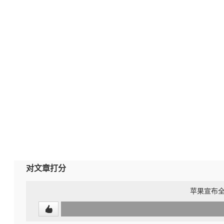
对文章打分
苹果宣布全新个
0