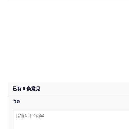
(undefined%)
已有
0
条意见
登录