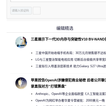
编辑精选
三星展示下一代3D内存与突破性V10 BV-NAN
三星中国开始收缩手机布局：30万元月销售额不达
店 将被逐步清退
LG与三星整治智能电视应用 切断后台偷偷共享带宽
规行为
三星拟引入喷墨涂层新技术 助力Galaxy S27 Ultra
缩减镜头模组厚度
苹果控告OpenAI涉嫌侵犯商业秘密 后者公开聊
录直指对方“打错算盘”
Anthropic、OpenAI等企业面临欧盟《人工智能法
新执法权限审查
OpenAI为网红举办奢华夏令营被批：2000美元一晚