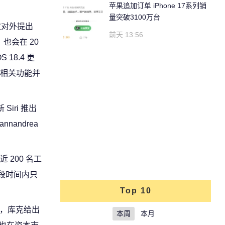
苹果追加订单 iPhone 17系列销
量突破3100万台
首次对外提出
前天 13:56
，也会在 20
18.4 更
然而，相关功能并
iri 推出
andrea
 200 名工
一段时间内只
Top 10
不过，库克给出
本周
本月