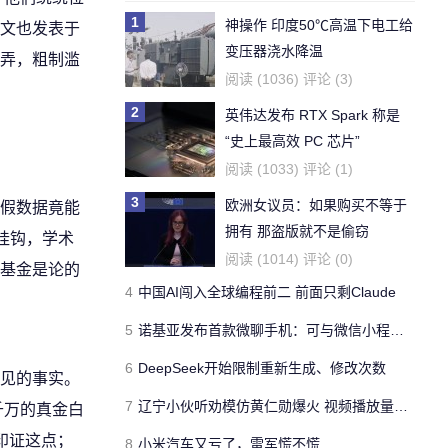
1
神操作 印度50℃高温下电工给
文也发表于
变压器浇水降温
糊弄，粗制滥
阅读 (1036) 评论 (3)
2
英伟达发布 RTX Spark 称是
“史上最高效 PC 芯片”
阅读 (1033) 评论 (1)
3
欧洲女议员：如果购买不等于
假数据竟能
拥有 那盗版就不是偷窃
挂钩，学术
阅读 (1014) 评论 (0)
基金是论的
4
中国AI闯入全球编程前二 前面只剩Claude
5
诺基亚发布首款微聊手机：可与微信小程序视频通话 售价199元
6
DeepSeek开始限制重新生成、修改次数
见的事实。
7
辽宁小伙听劝模仿黄仁勋爆火 视频播放量破百万
千万的真金白
印证这点；
8
小米汽车又亏了，雷军慌不慌