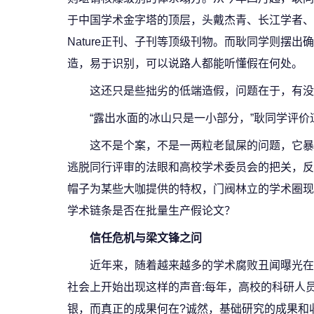
于中国学术金字塔的顶层，头戴杰青、长江学者、
Nature正刊、子刊等顶级刊物。而耿同学则摆
造，易于识别，可以说路人都能听懂假在何处。
这还只是些拙劣的低端造假，问题在于，有没
“露出水面的冰山只是一小部分，”耿同学评价
这不是个案，不是一两粒老鼠屎的问题，它暴
逃脱同行评审的法眼和高校学术委员会的把关，反
帽子为某些大咖提供的特权，门阀林立的学术圈现
学术链条是否在批量生产假论文？
信任危机与梁文锋之问
近年来，随着越来越多的学术腐败丑闻曝光在
社会上开始出现这样的声音:每年，高校的科研人
银，而真正的成果何在?诚然，基础研究的成果和