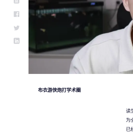
布衣游侠炮打学术圈
读
为
已