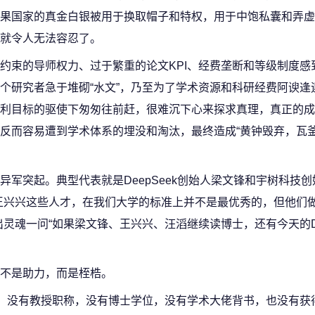
果国家的真金白银被用于换取帽子和特权，用于中饱私囊和弄虚
就令人无法容忍了。
约束的导师权力、过于繁重的论文KPI、经费垄断和等级制度感
个研究者急于堆砌“水文”，乃至为了学术资源和科研经费阿谀逢
利目标的驱使下匆匆往前赶，很难沉下心来探求真理，真正的成
反而容易遭到学术体系的埋没和淘汰，最终造成“黄钟毁弃，瓦釜
军突起。典型代表就是DeepSeek创始人梁文锋和宇树科技
王兴兴这些人才，在我们大学的标准上并不是最优秀的，但他们
灵魂一问“如果梁文锋、王兴兴、汪滔继续读博士，还有今天的De
不是助力，而是桎梏。
”，没有教授职称，没有博士学位，没有学术大佬背书，也没有获