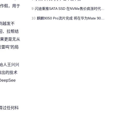
作假，用于
9
闪迪重推SATA SSD 在NVMe售价疯涨时代为PC用户找出路
10
麒麟9050 Pro流片完成 将在华为Mate 90首发
到越发不
迎、拉帮结
果更是无从
雷鸣”的局
创始人王兴兴
做出的技术
epSee
得过任何科