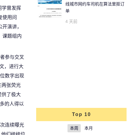
线城市网约车司机在算法里抠订
同学曾发挥
单
复使用问
4 天前
公开演讲，
、课题组内
者参与交叉
论文，进行大
位数字出现
在两张荧光
提供了极大
越多的人得以
Top 10
次连续曝光
本周
本月
，他们统统位