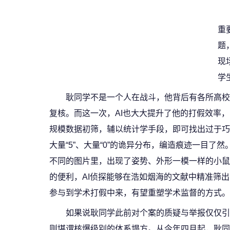
重
题
现
学
耿同学不是一个人在战斗，他背后有各所高校
复核。而这一次，AI也大大提升了他的打假效率
规模数据初筛，辅以统计学手段，即可找出过于巧
大量“5”、大量“0”的诡异分布，编造痕迹一目
不同的图片里，出现了姿势、外形一模一样的小鼠
的便利，AI侦探能够在浩如烟海的文献中精准筛
参与到学术打假中来，有望重塑学术监督的方式。
如果说耿同学此前对个案的质疑与举报仅仅引
则堪谓核爆级别的体系塌方。从今年四月起，耿同