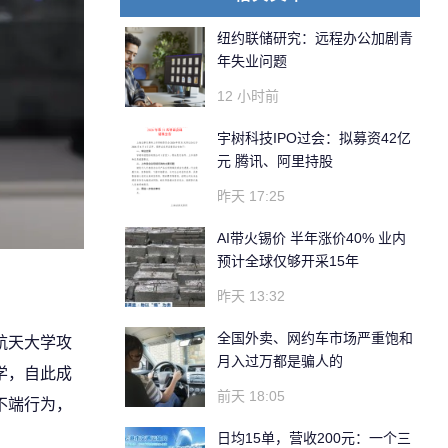
纽约联储研究：远程办公加剧青
年失业问题
12 小时前
宇树科技IPO过会：拟募资42亿
元 腾讯、阿里持股
昨天 17:25
AI带火锡价 半年涨价40% 业内
预计全球仅够开采15年
昨天 13:32
全国外卖、网约车市场严重饱和
航天大学攻
月入过万都是骗人的
学，自此成
前天 18:05
不端行为，
日均15单，营收200元：一个三