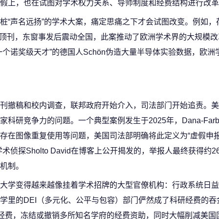
假上，也在试图对学术权力关系、导师制度和经费结构进行改革
桩“声名远扬”的学术大案，痛定思痛之下才会试图改变。例如，
表于顶刊，东窗事发后震动全国，此案推动了欧洲学术界的大规模
个诺奖级天才”的德国人Schön伪造大量半导体实验数据，欧洲
刊撤稿和校内调查，联邦政府开始介入，司法部门开始追责。美
研竞争力的问题。一个典型案例发生于2025年，Dana-Farb
存在图像重复使用等问题，美国司法部明确将此定义为“虚假申
探Sholto David在博客上公开揭发的，举报人最终获得约2
机制。
大学变得越来越像挂着学术招牌的大型官僚机构：行政系统日益
学里的DEI（多元化、公平与包容）部门俨然成了科研经费的吞
砍经费，冻结或撤销多所知名学府的经费资助，同时大幅削减美国