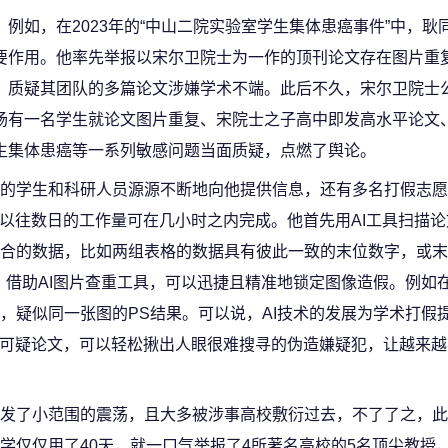
例如，在2023年的“中山二院实验室学生集体患癌事件”中，耿
要作用。他率先举报以宋尔卫院士为一作的顶刊论文存在图片重
，质疑其团队的多篇论文涉嫌学术不端。此后不久，宋尔卫院士
场有一名学生就论文图片重复、宋院士之子高中即发高水平论文
生集体患癌等一系列敏感问题当面质疑，点燃了舆论。
的学生和科研人员源源不断地向他提供信息，还有多名打假志愿
，以往数日的工作量可在几小时之内完成。他首先用AI工具扫描
合的数据，比如两组表格的数据具有彼此一致的末位数字，或末
了然。借助AI图片查重工具，可以迅捷且精准地锁定图像造假。例如
，疑似同一张图的PS结果。可以说，AI技术的发展为学术打假
出可疑论文，可以轻松揪出人眼很难搜寻的伪造嫌疑犯，让越来
发了小范围的震荡，且大多被涉事高校敷衍过去，不了了之，此
学仅仅用了40天，就一口气举报了4所著名高校的5名顶尖教授