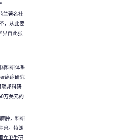
。
荷兰著名社
改革，从此要
学界自此强
国科研体系
er癌症研究
报联邦科研
60万美元的
臃肿，科研
金兽。特朗
国立卫生研