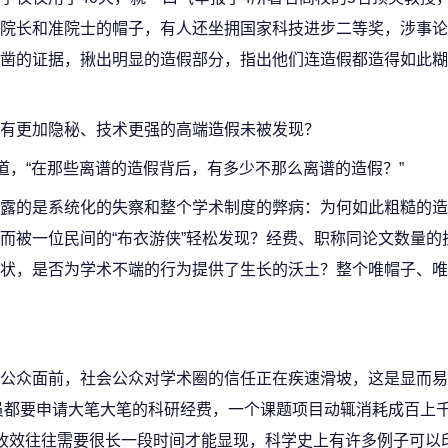
院长和准院士的帽子，有人还坐拥国家科技进步二等奖，涉事论
出确凿的证据，揪出明显的造假部分，指出他们连造假都造得如此
有更加隐秘、技术更强的高端造假未被发现？
道，“在那些离谱的造假背后，有多少不那么离谱的造假？”
露的是系统化的失察和整个学术制度的弊病：为何如此粗糙的造
而被一位民间的“布衣游侠”轻松发现？经费、职称同论文数量的
状，是否为学术不端的行为提供了生长的沃土？整个唯帽子、唯
公众面前，社会公众对学术圈的信任正在疾速滑坡，这是显而易
员都要申请大笔大笔的科研经费，一个课题项目动辄消耗成百上
收效往往需要很长一段时间才能显现，科学史上有许多例子可以