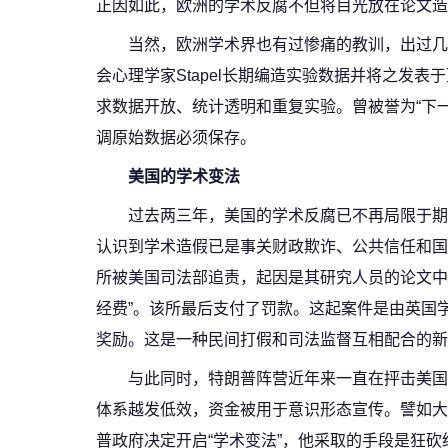
正因如此，欧洲的学术反腐不但将目光放在论文造
当然，欧洲学术界也有过惨痛的教训，出过几
会心理学家Stapel长期编造实验数据并将之发
求数据开放、统计透明和重复实验。曾被誉为“下一
调原始数据必须保存。
美国的学术变法
过去两三年，美国的学术反腐已不再局限于期
认识到学术造假已是事关财政欺诈、公共信任和国家科
所被美国司法部追责，起因是其研究人员的论文中
经费”。该所最后支付了罚款。这起案件是由英国学术侦
奖励。这是一种民间打假和司法监督互相配合的新
与此同时，特朗普阵营近年来一直在抨击美国
体系越发低效，资金被用于意识形态宣传。譬如大
普政府决定开启“学术变法”，他采取的手段是狂