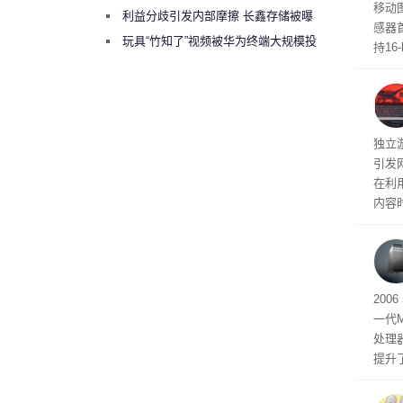
移动
绕梁”
利益分歧引发内部摩擦 长鑫存储被曝
感器
曾将华为驻场工程师驱逐出研发基地
玩具“竹知了”视频被华为终端大规模投
持16
诉下架
光拍
文档
独立游
引发
在利用
内容
tage 
有五
200
一代
处理器
提升
C 架
型，原