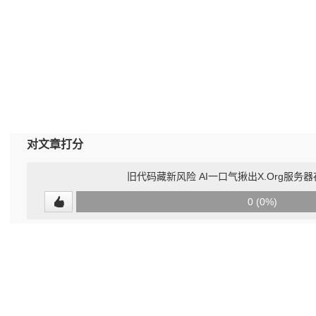
对文章打分
旧代码藏新风险 AI一口气揪出X.Org服务
0
0 (0%)
(undefined%)