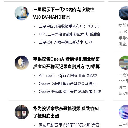
三星展示下一代3D内存与突破性
V10 BV-NAND技术
电
据彭
三星中国开始收缩手机布局：30万元
ace
月销售额不达标门店 将被逐步清退
LG与三星整治智能电视应用 切断后台
半导
偷偷共享带宽的违规行为
三星拟引入喷墨涂层新技术 助力
供应
Galaxy S27 Ultra进一步缩减镜头模组厚
赖利·
开会
度
苹果控告OpenAI涉嫌侵犯商业秘密
取“
后者公开聊天记录直指对方“打错算
的电
盘”
全退
一款
Anthropic、OpenAI等企业面临欧盟
ea
《人工智能法案》全新执法权限审查
OpenAI为网红举办奢华夏令营被批：
原本
2000美元一晚 遭讽“反乌托邦”
OpenAI等模型接连失控发动攻击 谁该
玩家
承担法律责任？
过，
入仅剩
华为投诉余承东恶搞视频 反致竹知
了梗彻底出圈
传感
三星
网友开发“云甩竹知了” 13万人听“余音