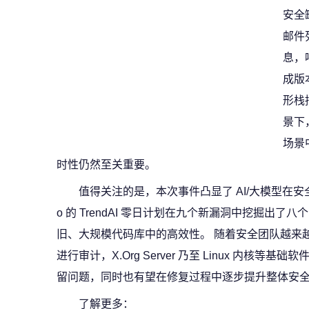
安全缺
邮件
息，
成版
形栈
景下
场景
时性仍然至关重要。
值得关注的是，本次事件凸显了 AI/大模型在安全研
o 的 TrendAI 零日计划在九个新漏洞中挖掘出
旧、大规模代码库中的高效性。 随着安全团队越来越多
进行审计，X.Org Server 乃至 Linux 内核
留问题，同时也有望在修复过程中逐步提升整体安
了解更多：