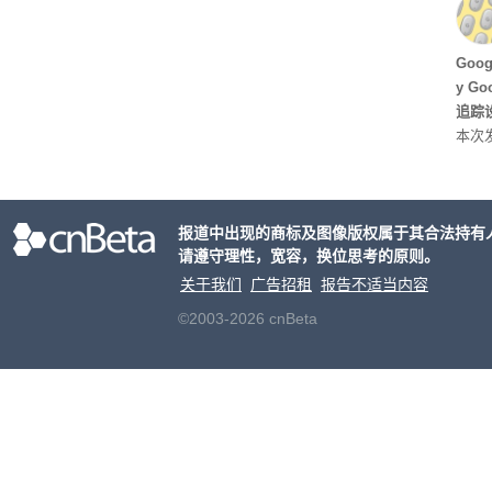
ss 
Hu
Goo
y G
追踪设
本次发
列手机
新硬
果Air
报道中出现的商标及图像版权属于其合法持有
摩托罗
请遵守理性，宽容，换位思考的原则。
开正
关于我们
广告招租
报告不适当内容
©2003-2026 cnBeta