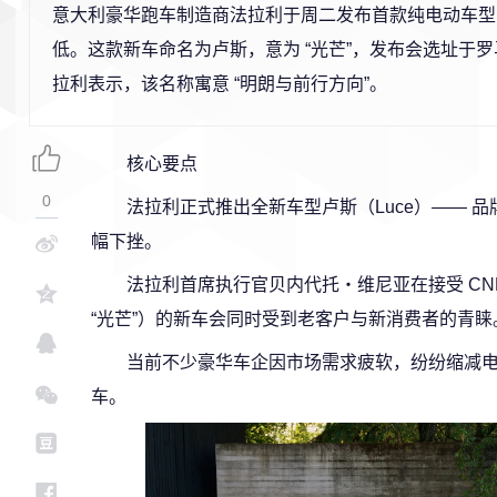
意大利豪华跑车制造商法拉利于周二发布首款纯电动车型
低。这款新车命名为卢斯，意为 “光芒”，发布会选址于
拉利表示，该名称寓意 “明朗与前行方向”。
核心要点
0
法拉利正式推出全新车型卢斯（Luce）—— 
幅下挫。
法拉利首席执行官贝内代托・维尼亚在接受 CNB
“光芒”）的新车会同时受到老客户与新消费者的青睐
当前不少豪华车企因市场需求疲软，纷纷缩减
车。