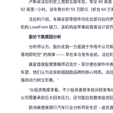
卢斯是法拉利史上首款五座车型，零至 60 英里 /
92 英里 / 小时。该车售价约 55 万欧元（折合 
法拉利介绍，车辆全部零部件均在总部马拉内
机构 LoveFrom 操刀，该机构由苹果前首席设计
股价下跌原因分析
分析师认为，股价走弱一方面源于市场不认可新
落地即利空” 的规律 —— 早在本次发布会前，法
晨星首席股票策略师迈克尔・菲尔德在邮件中表
失望，他们认为这会削弱超跑品牌的核心特质。法
强劲动力树立形象。”
“从投资角度来看，不少投资者原本就对研发电
公司需要承担巨大回本压力，还可能拉低整体投资回
欧洲奥德奥银行汽车行业分析师安东尼・迪克直