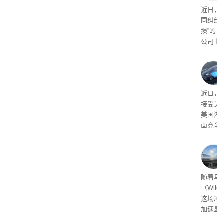
近日
同纠
损”
公司
先生
事故
给打
近日
接受
美国
面竞
有一
性。
经济
随着
（Wi
这场
加速