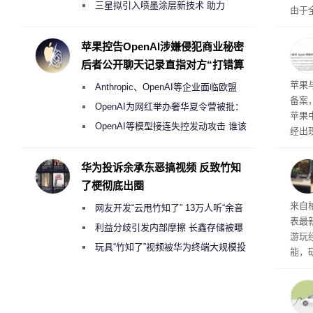
偷偷共享带宽的违规行为
三星拟引入喷墨涂层新技术 助力
由于
Galaxy S27 Ultra进一步缩减镜头模组厚
本压
ne
度
苹果控告OpenAI涉嫌侵犯商业秘密
前受
后者公开聊天记录直指对方“打错算
保持
盘”
了
苹果
Anthropic、OpenAI等企业面临欧盟
备案
《人工智能法案》全新执法权限审查
OpenAI为网红举办奢华夏令营被批：
苹果
2000美元一晚 遭讽“反乌托邦”
OpenAI等模型接连失控发动攻击 谁该
经出
承担法律责任？
ac 
华为投诉余承东恶搞视频 反致竹知
了梗彻底出圈
内窥
来自
网友开发“云甩竹知了” 13万人听“余音
表最
绕梁”
利益分歧引发内部摩擦 长鑫存储被曝
游玩
曾将华为驻场工程师驱逐出研发基地
玩具“竹知了”视频被华为终端大规模投
能，
诉下架
球》
训练