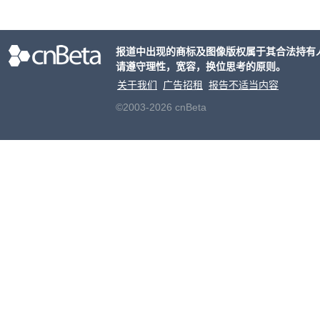
击已
物流
毁，
报道中出现的商标及图像版权属于其合法持有
评估
请遵守理性，宽容，换位思考的原则。
米，
上。
关于我们
广告招租
报告不适当内容
©2003-2026 cnBeta