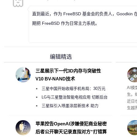
直到最近，作为 FreeBSD 基金会的负责人，Goodk
期把 FreeBSD 作为日常主力系统。
编辑精选
三星展示下一代3D内存与突破性
V10 BV-NAND技术
公司
AI
三星中国开始收缩手机布局：30万元
生。继 
月销售额不达标门店 将被逐步清退
LG与三星整治智能电视应用 切断后台
近日
偷偷共享带宽的违规行为
三星拟引入喷墨涂层新技术 助力
生越
Galaxy S27 Ultra进一步缩减镜头模组厚
科技
度
苹果控告OpenAI涉嫌侵犯商业秘密
后者公开聊天记录直指对方“打错算