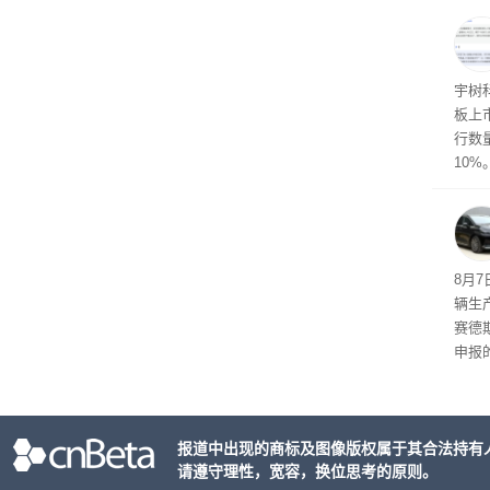
士》
点合
宇树
板上市
行数量
10%
8月
辆生
赛德
申报
双电
单电
持一致
报道中出现的商标及图像版权属于其合法持有
2mm
请遵守理性，宽容，换位思考的原则。
h。