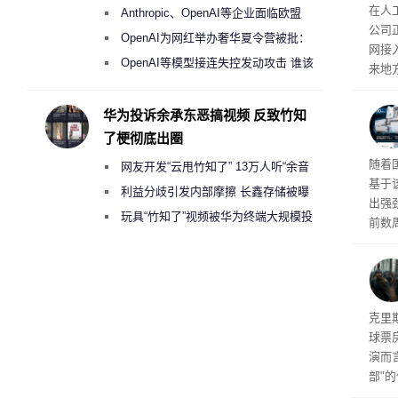
盘”
26
在人
Anthropic、OpenAI等企业面临欧盟
公司
《人工智能法案》全新执法权限审查
OpenAI为网红举办奢华夏令营被批：
网接
2000美元一晚 遭讽“反乌托邦”
OpenAI等模型接连失控发动攻击 谁该
来地
承担法律责任？
企业
价，
华为投诉余承东恶搞视频 反致竹知
0英
了梗彻底出圈
当地
传统
随着
网友开发“云甩竹知了” 13万人听“余音
斯顿
基于
保护
绕梁”
利益分歧引发内部摩擦 长鑫存储被曝
出强
曾将华为驻场工程师驱逐出研发基地
玩具“竹知了”视频被华为终端大规模投
前数周
诉下架
厂商七
限，
粒的D
频水
导演
克里
球票
演而
部"
侠三