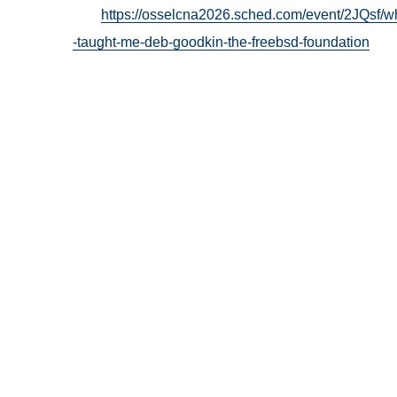
https://osselcna2026.sched.com/event/2JQsf/w
-taught-me-deb-goodkin-the-freebsd-foundation