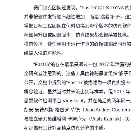
赛门铁克团队还发现，“Fast16”对 LS‑DY
并非按软件发行顺序线性增加，而是“跳着”补齐。
掌握目标工程团队在何时切换到哪个版本的仿真软
标如何升级或回退版本，仿真结果都会继续被操纵
横向传播，使任何用于运行仿真的终端都输出同样
统被入侵的可能性。
“Fast16”的存在最早是通过一份 2017 年
全研究者注意到的。这些工具由神秘黑客组织“影子经纪人”
公开，文档中提到的“Fast16”被描述为一项真实
概念验证。虽然当时并未流出实际样本，但 2017 年 1
恶意软件检测平台 VirusTotal，并在随后的两年间一直
胡安·安德烈斯·格雷罗‑萨德（Juan Andres Guerre
与独立研究员维塔利·卡姆卢克（Vitaly Kamlu
初步揭开其针对高精度仿真计算的本质。