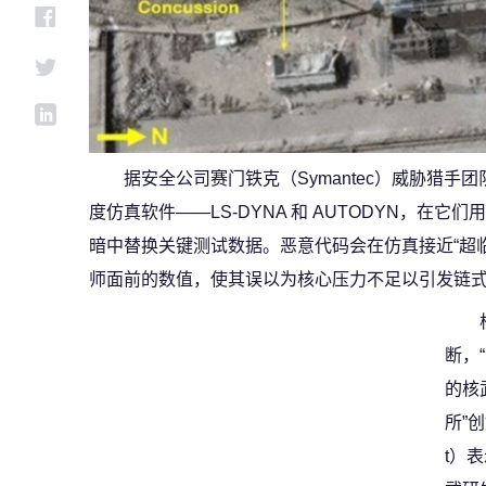
据安全公司赛门铁克（Symantec）威胁猎手团队
度仿真软件——LS‑DYNA 和 AUTODYN，在
暗中替换关键测试数据。恶意代码会在仿真接近“超
师面前的数值，使其误以为核心压力不足以引发链
断，
的核
所”创
t）