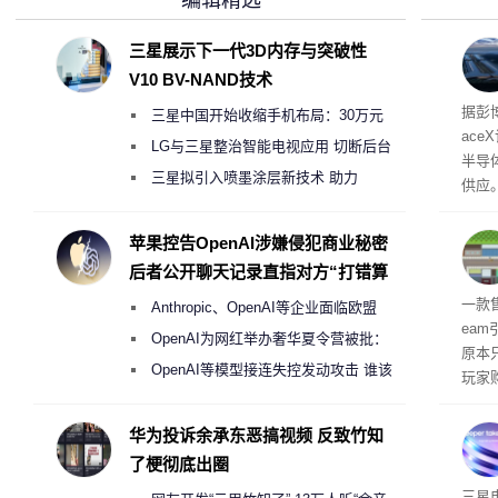
三星展示下一代3D内存与突破性
V10 BV-NAND技术
电
据彭
三星中国开始收缩手机布局：30万元
ace
月销售额不达标门店 将被逐步清退
LG与三星整治智能电视应用 切断后台
半导
偷偷共享带宽的违规行为
三星拟引入喷墨涂层新技术 助力
供应
Galaxy S27 Ultra进一步缩减镜头模组厚
赖利·
开会
度
苹果控告OpenAI涉嫌侵犯商业秘密
取“
后者公开聊天记录直指对方“打错算
的电
盘”
全退
一款
Anthropic、OpenAI等企业面临欧盟
ea
《人工智能法案》全新执法权限审查
OpenAI为网红举办奢华夏令营被批：
原本
2000美元一晚 遭讽“反乌托邦”
OpenAI等模型接连失控发动攻击 谁该
玩家
承担法律责任？
过，
入仅剩
华为投诉余承东恶搞视频 反致竹知
了梗彻底出圈
传感
三星