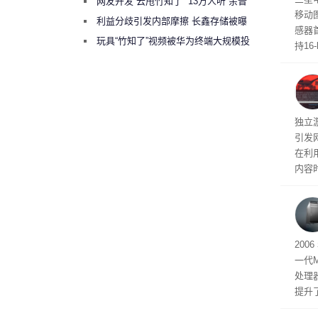
网友开发“云甩竹知了” 13万人听“余音
移动
绕梁”
利益分歧引发内部摩擦 长鑫存储被曝
感器
曾将华为驻场工程师驱逐出研发基地
玩具“竹知了”视频被华为终端大规模投
持16
诉下架
光拍
文档
独立游
引发
在利用
内容
tage 
有五
200
一代
处理器
提升
C 架