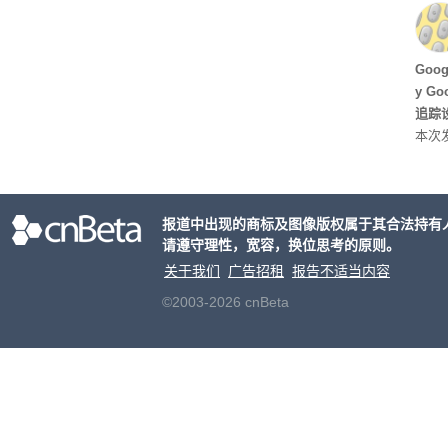
型，原
ss 
Hu
Goo
y G
追踪设
本次发
列手机
新硬
果Air
报道中出现的商标及图像版权属于其合法持有
摩托罗
请遵守理性，宽容，换位思考的原则。
开正
关于我们
广告招租
报告不适当内容
©2003-2026 cnBeta